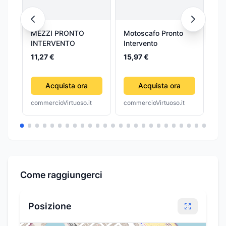
MEZZI PRONTO
Motoscafo Pronto
Gi
INTERVENTO
Intervento
In
Pol
11,27 €
15,97 €
11
Acquista ora
Acquista ora
commercioVirtuoso.it
commercioVirtuoso.it
com
Come raggiungerci
Posizione