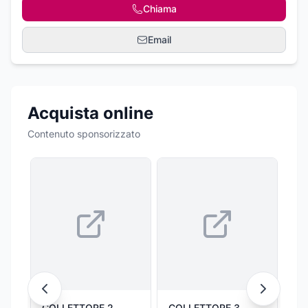
Chiama
Email
Acquista online
Contenuto sponsorizzato
COLLETTORE 2
COLLETTORE 3
Fa