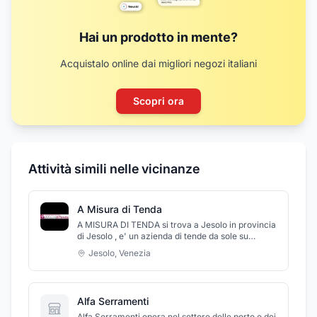
Hai un prodotto in mente?
Acquistalo online dai migliori negozi italiani
Scopri ora
Attività simili nelle vicinanze
A Misura di Tenda
A MISURA DI TENDA si trova a Jesolo in provincia
di Jesolo , e' un azienda di tende da sole su
misura, tappeti , tende a bracci estensibili ,
Jesolo
,
Venezia
pergole , tende da giardino , motorizzate ,
zanzariere e tanto altro ancora . Ti aspettiamo in
negozio per proporti tante soluzioni per te ci
avvaliamo di personale altamente qualificato.
Alfa Serramenti
Alfa Serramenti opera nel settore delle porte e dei