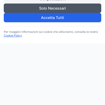
Solo Necessari
Accetta Tutti
Per maggiori informazioni sui cookie che utilizziamo, consulta la nostra
Cookie Policy
.
Trova le migliori attività commerciali, negozi e servizi in tutta
Italia. Ricerca per categoria, brand, regione, provincia e città.