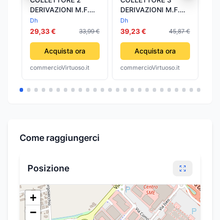
DERIVAZIONI M.F.
DERIVAZIONI M.F.
It
REGOLABILI- 3/4-
REGOLABILI- 3/4-
Dh
Dh
Ita
S.F.- pezzi 1
S.F.- pezzi 1
29,33 €
39,23 €
83
33,99 €
45,87 €
Acquista ora
Acquista ora
commercioVirtuoso.it
commercioVirtuoso.it
com
Come raggiungerci
Posizione
+
−