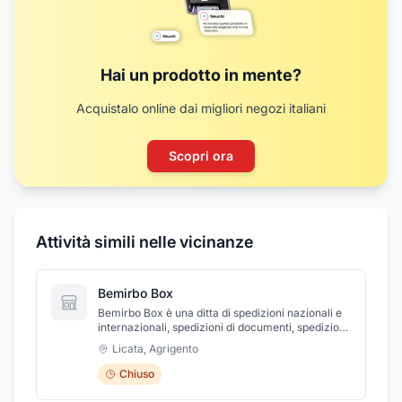
Hai un prodotto in mente?
Acquistalo online dai migliori negozi italiani
Scopri ora
Attività simili nelle vicinanze
Bemirbo Box
Bemirbo Box è una ditta di spedizioni nazionali e
internazionali, spedizioni di documenti, spedizioni
in contrassegno, spedizioni nazionali è anche
Licata
,
Agrigento
centro stampa per fotocopie, fax e punto money
transfer, moneygram e western union. Bemirbo
Chiuso
Box si trova a Licata, in provincia di Agrigento, in
Corso Serrovira, 42/44.