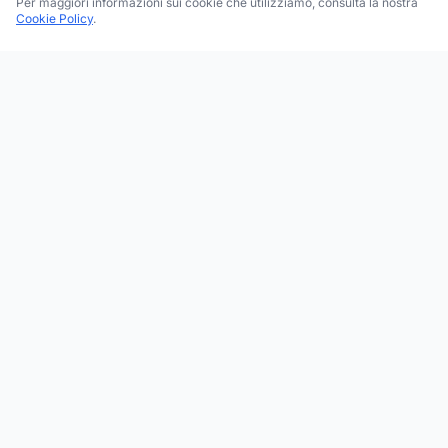
Per maggiori informazioni sui cookie che utilizziamo, consulta la nostra
Cookie Policy
.
Trova le migliori attività commerciali, negozi e servizi in tutta
Italia. Ricerca per categoria, brand, regione, provincia e città.
Facebook
Instagram
Twitter
ESPLORA
Tutte le Categorie