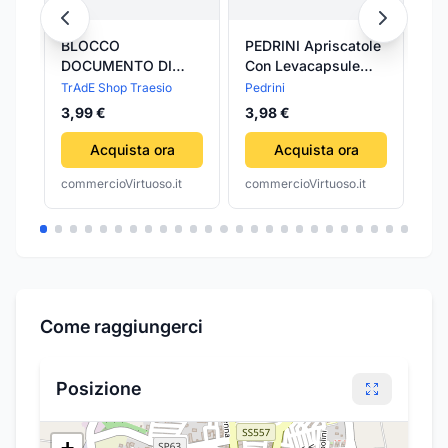
BLOCCO
PEDRINI Apriscatole
Pe
DOCUMENTO DI
Con Levacapsule
LI
TRASPORTO D.D.T.
LILLO Cromo 18
Aff
TrAdE Shop Traesio
Pedrini
Ped
15X2CM CON COPIA
3,99 €
3,98 €
3,
25 FOGLI DUPLICE
COPIA
Acquista ora
Acquista ora
commercioVirtuoso.it
commercioVirtuoso.it
com
Come raggiungerci
Posizione