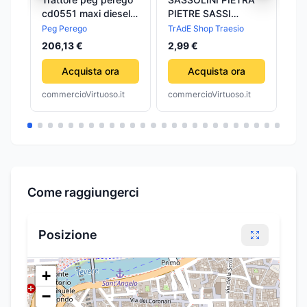
cd0551 maxi diesel
PIETRE SASSI
PO
tractor
SABBIA ROSSO
60
Peg Perego
TrAdE Shop Traesio
TrA
500G EDEN_0728
PE
206,13 €
2,99 €
3,
DECORAZIONE
OS
ACQUARIO
AC
Acquista ora
Acquista ora
commercioVirtuoso.it
commercioVirtuoso.it
com
Come raggiungerci
Posizione
+
−