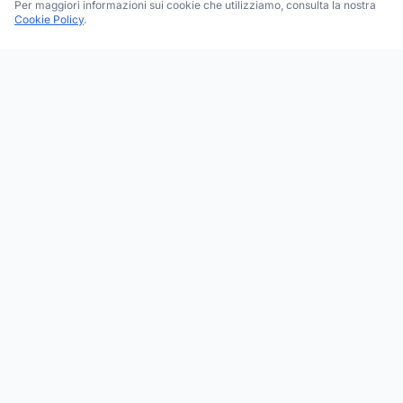
Per maggiori informazioni sui cookie che utilizziamo, consulta la nostra
Cookie Policy
.
Trova le migliori attività commerciali, negozi e servizi in tutta
Italia. Ricerca per categoria, brand, regione, provincia e città.
Facebook
Instagram
Twitter
ESPLORA
Tutte le Categorie