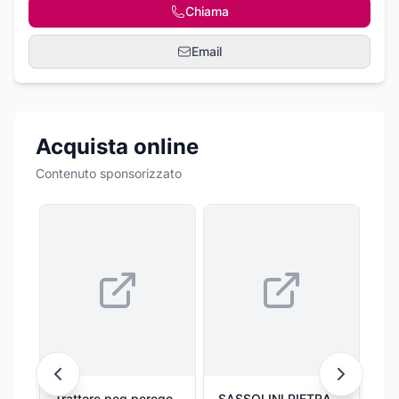
Chiama
Email
Acquista online
Contenuto sponsorizzato
Trattore peg perego
SASSOLINI PIETRA
PI