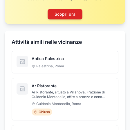
Scopri ora
Attività simili nelle vicinanze
Antica Palestrina
Palestrina
,
Roma
Ar Ristorante
Ar Ristorante, situato a Villanova, Frazione di
Guidonia Montecelio, offre a pranzo e cena
cucina tipica romana, per veri buongustai. Da noi
Guidonia Montecelio
,
Roma
potrai gustare anche ottimi aperitivi, per poi
tuffarti in piatti classici come la carbonara, le
Chiuso
polpette al sugo, i salti in bocca, pasta
all'amatriciana, cacio e pepe e altre prelibatezze,
preparate con amore e tradizione in un ambiente
a conduzione familiare. Per info e prenotazioni