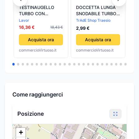
TESTINAUGELLO
DOCCETTA LUNGA
SE
TURBO CON
SNODABILE TURBO
PO
ATTACCO RAPIDO ø
FLEX 360° TUBO
CO
Lavor
TrAdE Shop Traesio
Au
mm.1,025 TURBO
FLESSIBILE CON
TU
16,36 €
35
18,43 €
2,99 €
LAVORWASH
FILTRO PER
lu
MISCELATORE
mm.
Acquista ora
Acquista ora
AU
commercioVirtuoso.it
commercioVirtuoso.it
com
Come raggiungerci
Posizione
+