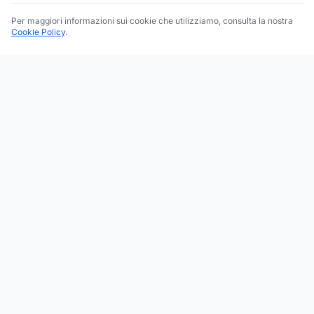
Per maggiori informazioni sui cookie che utilizziamo, consulta la nostra
Cookie Policy
.
Trova le migliori attività commerciali, negozi e servizi in tutta
Italia. Ricerca per categoria, brand, regione, provincia e città.
Facebook
Instagram
Twitter
ESPLORA