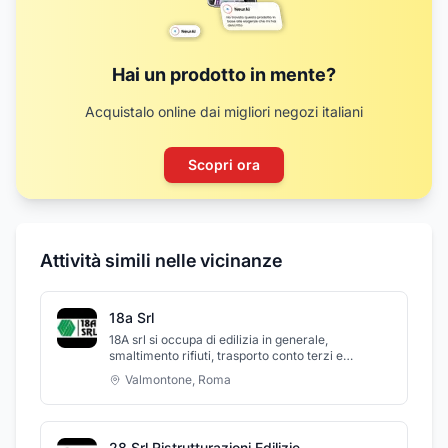
Hai un prodotto in mente?
Acquistalo online dai migliori negozi italiani
Scopri ora
Attività simili nelle vicinanze
18a Srl
18A srl si occupa di edilizia in generale,
smaltimento rifiuti, trasporto conto terzi e
movimento terra ed opera su tutto il territorio
Valmontone
,
Roma
nazionale. L'azienda consta di 2 sedi situate nella
provincia di Roma e Frosinone. 18A srl si occupa
inoltre di ristrutturazione di immobili ed attività
commerciali, con servizio chiavi in mano ed
28 Srl Ristrutturazioni Edilizie