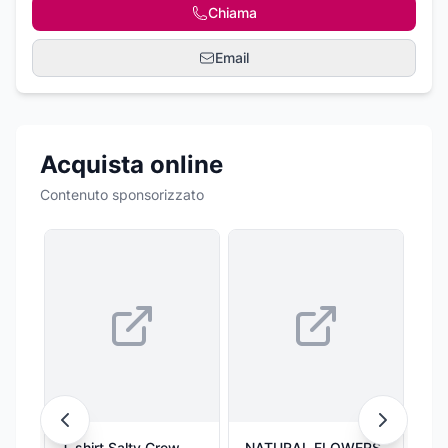
Chiama
Email
Acquista online
Contenuto sponsorizzato
T-shirt Salty Crew
NATURAL FLOWERS
CAT