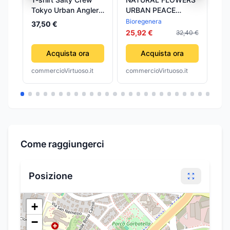
Tokyo Urban Angler
URBAN PEACE
un
Black
essenze floreali
Ur
Bioregenera
Ca
37,50 €
Gocce 30 ml
84
25,92 €
32,40 €
42
Acquista ora
Acquista ora
commercioVirtuoso.it
commercioVirtuoso.it
com
Come raggiungerci
Posizione
+
−