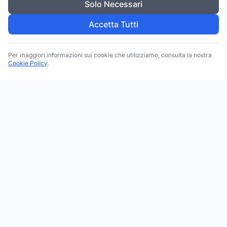
Solo Necessari
Accetta Tutti
Per maggiori informazioni sui cookie che utilizziamo, consulta la nostra
Cookie Policy
.
Trova le migliori attività commerciali, negozi e servizi in tutta
Italia. Ricerca per categoria, brand, regione, provincia e città.