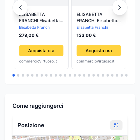
ELISABETTA
ELISABETTA
QU
FRANCHI Elisabetta
FRANCHI Elisabetta
CO
Franchi - Borsa
Franchi - Sciarpa
HA
Elisabetta Franchi
Elisabetta Franchi
Que
Elegante con Logo
CR
279,00 €
133,00 €
14
Acquista ora
Acquista ora
commercioVirtuoso.it
commercioVirtuoso.it
com
Come raggiungerci
Posizione