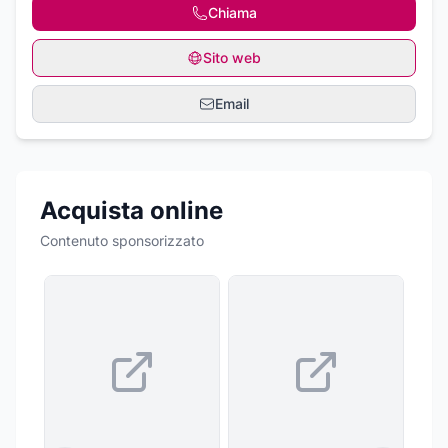
Chiama
Sito web
Email
Acquista online
Contenuto sponsorizzato