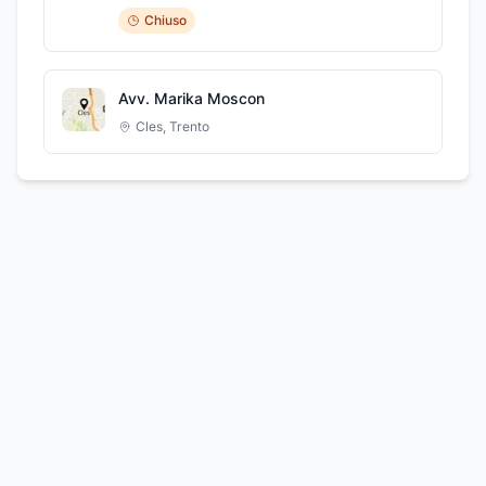
contrattualistica, diritto di famiglia (separazioni,
Chiuso
divorzi, filiazione), delle successioni, recupero
crediti, procedure esecutive e fallimentari, diritto
del lavoro, diritto immobiliare e delle locazioni.
L'attività viene svolta presso il Foro del Tribunale
Avv. Marika Moscon
di Vicenza ma lo studio ha una vasta rete di
domiciliazioni presso le altre Regioni, avendo
Cles
,
Trento
corrispondenti presso ogni altro Foro italiano.