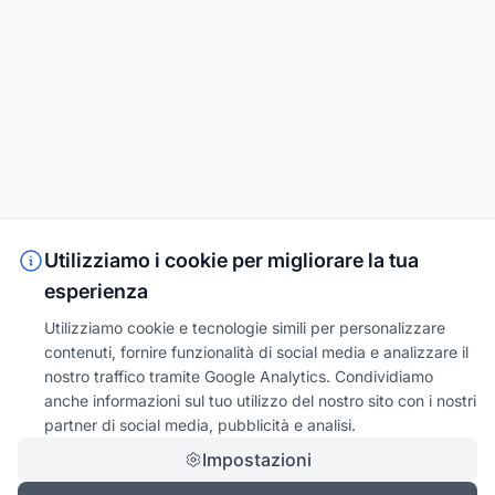
Utilizziamo i cookie per migliorare la tua
esperienza
Utilizziamo cookie e tecnologie simili per personalizzare
contenuti, fornire funzionalità di social media e analizzare il
nostro traffico tramite Google Analytics. Condividiamo
anche informazioni sul tuo utilizzo del nostro sito con i nostri
partner di social media, pubblicità e analisi.
Impostazioni