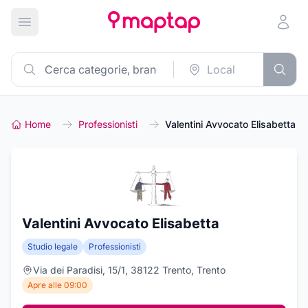
Apri menu principale
Home
Professionisti
Valentini Avvocato Elisabetta
Valentini Avvocato Elisabetta
Studio legale
Professionisti
Via dei Paradisi, 15/1, 38122 Trento, Trento
Apre alle 09:00