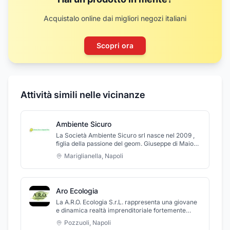
Acquistalo online dai migliori negozi italiani
Scopri ora
Attività simili nelle vicinanze
Ambiente Sicuro
La Società Ambiente Sicuro srl nasce nel 2009 ,
figlia della passione del geom. Giuseppe di Maio
che ha trasferito competenze e professionalità
Mariglianella
,
Napoli
acquisite nei decenni precedenti dal padre
Andrea di Maio. L'esperienza maturata negli anni
unita al continuo aggiornamento del parco
automezzi e degli impianti , pongono la società
Aro Ecologia
Ambiente Sicuro srl tra i leader del settore in
provincia di Napoli. tra i nostri servizi principali :
La A.R.O. Ecologia S.r.L. rappresenta una giovane
DEMOLIZIONI DI FABBRICATI in cemento armato /
e dinamica realtà imprenditoriale fortemente
strutture in ferro - acciaio • REALIZZAZIONE DI
motivata dotata di concretezza ed innovazione.
Pozzuoli
,
Napoli
EDIFICI CIVILI E COMMERCIALI • REALIZZZIONE
L’azienda opera nel settore della gestione dei