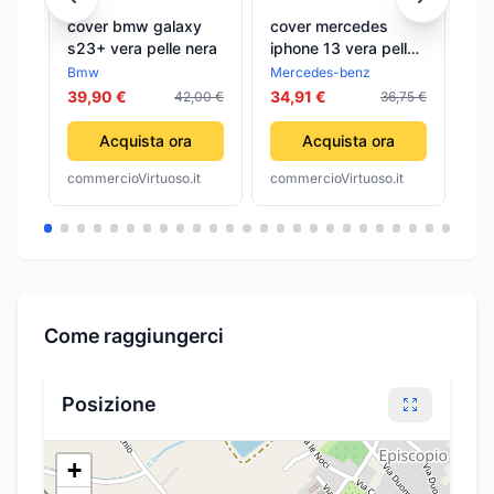
cover bmw galaxy
cover mercedes
co
s23+ vera pelle nera
iphone 13 vera pelle
ip
nera
ne
Bmw
Mercedes-benz
Me
39,90 €
34,91 €
39
42,00 €
36,75 €
Acquista ora
Acquista ora
commercioVirtuoso.it
commercioVirtuoso.it
com
Come raggiungerci
Posizione
+