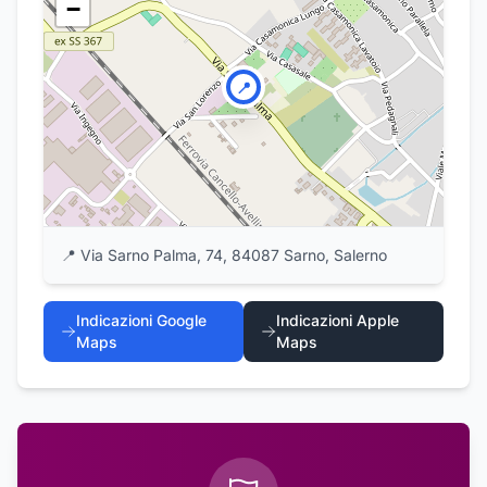
−
📍
📍
Via Sarno Palma, 74, 84087 Sarno, Salerno
Indicazioni Google
Indicazioni Apple
Maps
Maps