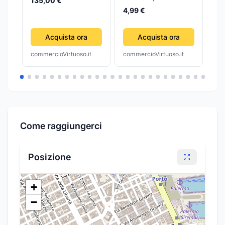
135,00 €
KIT MANICURE CON
De
4,99 €
14
ASTUCCIO
Acquista ora
Acquista ora
commercioVirtuoso.it
commercioVirtuoso.it
com
Come raggiungerci
Posizione
+
−