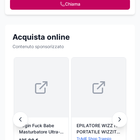
Chiama
Acquista online
Contenuto sponsorizzato
Virgin Fuck Babe
EPILATORE WIZZ IT
To
Masturbatore Ultra-
PORTATILE WIZZIT
Do
Realistico
DEPILATORE DONNA
An
TrAdE Shop Traesio
Tom