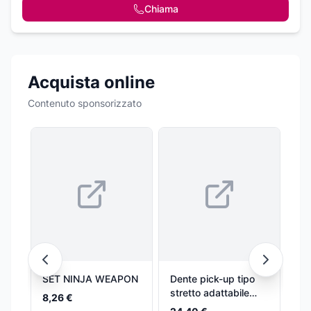
Chiama
Acquista online
Contenuto sponsorizzato
SET NINJA WEAPON
Dente pick-up tipo
EL
stretto adattabile
B
8,26 €
Welger
OB