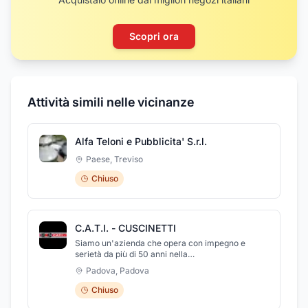
Scopri ora
Attività simili nelle vicinanze
Alfa Teloni e Pubblicita' S.r.l.
Paese
,
Treviso
Chiuso
C.A.T.I. - CUSCINETTI
Siamo un'azienda che opera con impegno e
serietà da più di 50 anni nella
commercializzazione di articoli tecnici industriali,
Padova
,
Padova
curando in particolare attenzione la scelta fra
tutto quanto universalmente prodotto in un
Chiuso
settore mai uguake a se stesso. La quotidiana