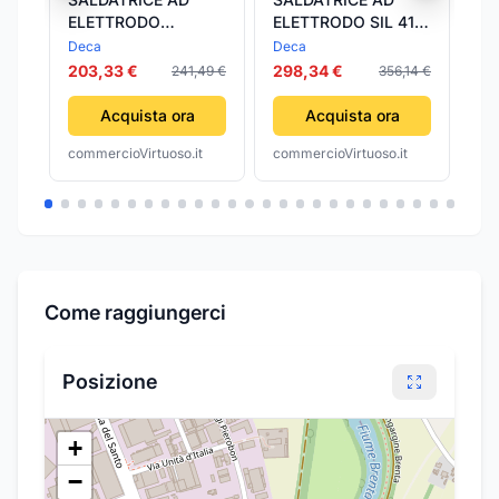
ELETTRODO
ELETTRODO SIL 415
EL
GLOBUS 4.0 DECA
DECA
DE
Deca
Deca
De
203,33 €
298,34 €
21
241,49 €
356,14 €
Acquista ora
Acquista ora
commercioVirtuoso.it
commercioVirtuoso.it
com
Come raggiungerci
Posizione
+
−