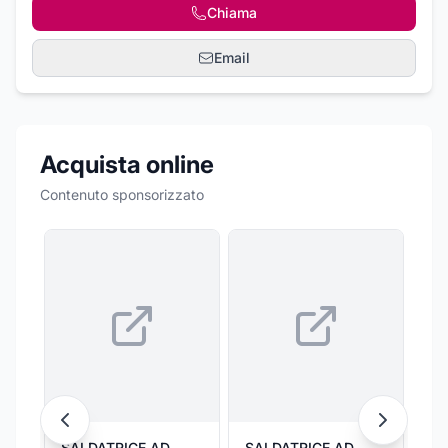
Chiama
Email
Acquista online
Contenuto sponsorizzato
SALDATRICE AD
SALDATRICE AD
SA