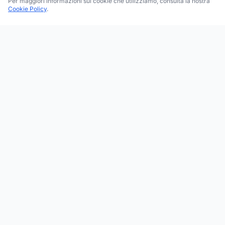
Per maggiori informazioni sui cookie che utilizziamo, consulta la nostra
Cookie Policy
.
Trova le migliori attività commerciali, negozi e servizi in tutta
Italia. Ricerca per categoria, brand, regione, provincia e città.
Facebook
Instagram
Twitter
ESPLORA
Tutte le Categorie