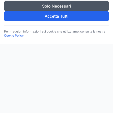
Solo Necessari
Accetta Tutti
Per maggiori informazioni sui cookie che utilizziamo, consulta la nostra
Cookie Policy
.
Trova le migliori attività commerciali, negozi e servizi in tutta
Italia. Ricerca per categoria, brand, regione, provincia e città.