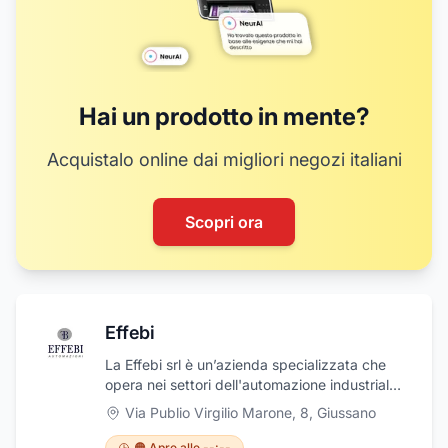
Hai un prodotto in mente?
Acquistalo online dai migliori negozi italiani
Scopri ora
Effebi
La Effebi srl è un’azienda specializzata che
opera nei settori dell'automazione industriale,
cablaggi elettrici e quadri elettrici. Grazie
Via Publio Virgilio Marone, 8
,
Giussano
all’esperienza e alla professionalità acquisite
negli anni di attività, offre alla propria clientela
🟠 Apre alle --:--