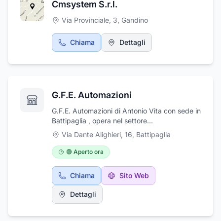
Cmsystem S.r.l.
Via Provinciale, 3
,
Gandino
Chiama
Dettagli
G.F.E. Automazioni
G.F.E. Automazioni di Antonio Vita con sede in
Battipaglia , opera nel settore
dell'impiantistica civile ed industriale da oltre
Via Dante Alighieri, 16
,
Battipaglia
un decennio. Si fonda essenzialmente sulla
pluriennale esperienza e sul costante
🟢 Aperto ora
aggiornamento del suo titolare nel settore
dell'impiantistica. G.F.E. Automazioni è
Chiama
Sito Web
principalmente specializzata nella
realizzazione di impianti elettrici civili ed
Dettagli
industriali in genere, impianti di sicurezza
antifurto, impianti antincendio, impianti di
rilevazione gas tossici ed infiammabili,