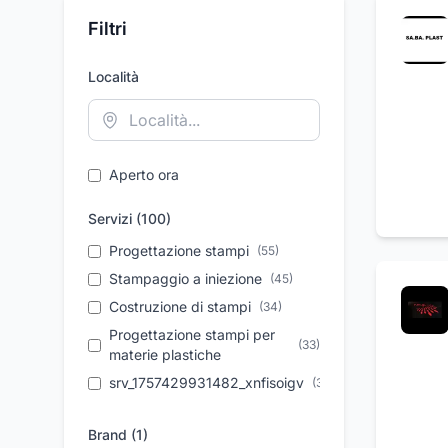
Filtri
Località
Aperto ora
Servizi (
100
)
Progettazione stampi
(
55
)
Stampaggio a iniezione
(
45
)
Costruzione di stampi
(
34
)
Progettazione stampi per
(
33
)
materie plastiche
srv_1757429931482_xnfisoigv
(
32
)
Lavorazione plexiglass
(
28
)
Brand (
1
)
Taglio laser
(
22
)