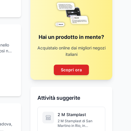
Hai un prodotto in mente?
nello
Acquistalo online dai migliori negozi
sì nel
italiani
minati
carrelli
he a
Scopri ora
rata
i tecno
9000
Attività suggerite
disfare
ione
2 M Stamplast
i.
2 M Stamplast di San
Padova,
Martino in Rio, in
provincia di Reggio