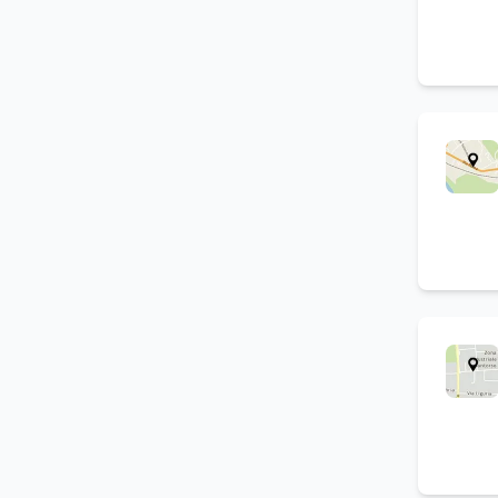
Stampa su plastica conto
(
4
)
terzi
Acquisto scarti di materie
(
4
)
plastiche
Ritiro scarti di materie
(
4
)
plastiche
Costruzione stampi per
(
4
)
materie plastiche
Lavorazione cad cam
(
4
)
Stampaggio di poliuretano
(
4
)
Costruzione stampi per
(
4
)
gomma
Stampaggio articoli in
(
4
)
gomma
Imbottitura cuscini
(
4
)
Formatura delle materie
(
4
)
plastiche
Costruzione macchine per