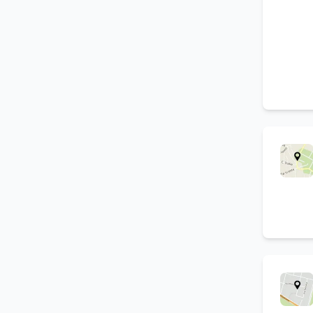
(
5
)
materie plastiche
Progettazioni connesse
all'industria delle materie
(
5
)
plastiche
Riparazione di stampi per
(
5
)
materie plastiche
Taglio cnc
(
5
)
Prototipazione industriale
(
5
)
Lavorazione a filo
(
5
)
Lucidatura di stampi per
(
5
)
materie plastiche
Stampa digitale
(
4
)
Elettroerosione
(
4
)
Packaging
(
4
)
Fresatura a controllo
(
4
)
numerico
Tampografia materie
(
4
)
plastiche