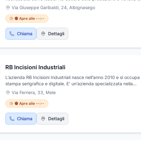
guarnizioni industriali. Utilizzando una vasta gamma di materiali is
Via Giuseppe Garibaldi, 24
,
Albignasego
elettrici, plastici ed elastomerici, l'azienda si è affermata grazie all
passione e all'impegno del suo personale. Questo ha permesso 
🟠 Apre alle --:--
Nadia di diventare un punto di riferimento nella provincia di Pado
la produzione di guarnizioni fustellate.L'azienda si specializza nell
Chiama
Dettagli
lavorazione e trasformazione di materiali come lastre di gomma, ma
espansi, materie plastiche e fogli esenti amianto. Tra i prodotti offer
possono trovare guarnizioni piane realizzate in vari tipi di gomma
gomma, materie espanse e molti altri materiali, rispondendo così a
diverse esigenze industriali.
RB Incisioni Industriali
L’azienda RB Incisioni Industriali nasce nell’anno 2010 e si occupa 
stampa serigrafica e digitale. E' un’azienda specializzata nella
realizzazione di cartellonistica segnaletica, pannelli in alluminio,
Via Ferriera, 33
,
Mele
marcature laser, taglio laser di materie plastiche, incisioni e fresat
controllo numerico. Offre i suoi servizi a costi decisamente interes
🟠 Apre alle --:--
a condizioni di particolare favore, particolarmente apprezzati per l
convenienza ed economicità. Rivolgetevi ai nostri uffici per uno st
Chiama
Dettagli
personalizzato e la fornitura di preventivi chiari dettagliati.