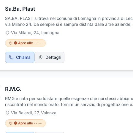
Sa.Ba. Plast
SA.BA. PLAST si trova nel comune di Lomagna in provincia di Lec
via Milano 24. Da sempre si è sempre distinta dalle altre aziende,
alla continua ricerca delle migliori soluzioni nel settore dello stam
Via Milano, 24
,
Lomagna
di materie plastiche e realizzazioni stampi. Per qualsiasi informazi
merito non esitate a contattare direttamente il numero messo a c
🟠 Apre alle --:--
disposizione dei clienti, 333 266 3598. Rivolgetevi con fiducia!
Troverete competenza, professionalità e tanta cortesia!!
Chiama
Dettagli
R.M.G.
RMG è nata per soddisfare quelle esigenze che noi stessi abbiam
riscontrato nel mondo orafo: fornire un servizio di progettazione e
prototipazione altamente qualificato operando al fianco delle imp
Via Baiardi, 27
,
Valenza
offrendo soluzioni sempre all'avanguardia. Supportiamo le necessi
nostri clienti in svariati ambiti e soddisfiamo le richieste più compl
🟠 Apre alle --:--
occupiamo della creazione di stampi in silicone e di tutto ciò che 