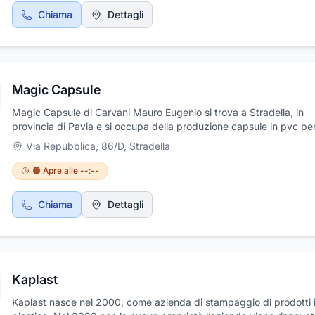
potrete contattarci al numero 035548637 dal lunedì al venerdì da
Chiama
Dettagli
alle 12.00 e dalle 13.00 alle 17.30.
Magic Capsule
Magic Capsule di Carvani Mauro Eugenio si trova a Stradella, in
provincia di Pavia e si occupa della produzione capsule in pvc pe
imbottigliamento e chiusura delle bottiglie, avvalendosi dell'appor
Via Repubblica, 86/D
,
Stradella
personale altamente specializzato in grado di soddisfare le esige
della clientela. Per maggiori informazioni contattateci
🟠 Apre alle --:--
Chiama
Dettagli
Kaplast
Kaplast nasce nel 2000, come azienda di stampaggio di prodotti 