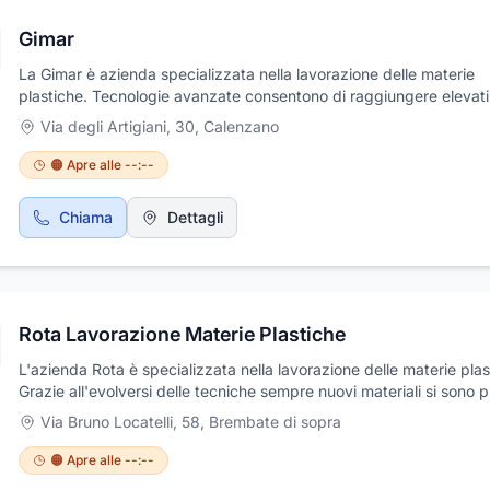
Gimar
La Gimar è azienda specializzata nella lavorazione delle materie
plastiche. Tecnologie avanzate consentono di raggiungere elevati
standard di qualità e, contemporaneamente, di ridurre i tempi dell
Via degli Artigiani, 30
,
Calenzano
trasformazioni, perseguendo le economie di costo che il mercato 
richiede. In sede sono presenti sia macchine tradizionali sia a cont
🟠 Apre alle --:--
numerico, per ottenere tagli della massima precisione. L'azienda t
diversi materiali come: policarbonato compatto o alveolare, pvc 
Chiama
Dettagli
rigido, polipropilene, metacrilato, plexiglass, pvc.
Rota Lavorazione Materie Plastiche
L'azienda Rota è specializzata nella lavorazione delle materie plas
Grazie all'evolversi delle tecniche sempre nuovi materiali si sono p
alla lavorazione al fine di soddisfare le esigenze della clientela. Si
Via Bruno Locatelli, 58
,
Brembate di sopra
effettuano lavorazioni come fresatura, curvatura, termoformatura,
incollaggio, assemblaggio e taglio su diversi tipi di materie plastic
🟠 Apre alle --:--
polietilene, pvc, polipropilene, plexiglass, ecc. Per qualsiasi esige