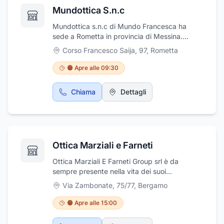
Mundottica S.n.c
Mundottica s.n.c di Mundo Francesca ha
sede a Rometta in provincia di Messina.
Mundottica è un laboratorio di Optometria e
Corso Francesco Saija, 97
,
Rometta
Contattologia. L'optometria è una professione
sanitaria che si occupa di valutare le funzioni
🟠 Apre alle 09:30
visive e le strutture coinvolte, dall'occhio al
cervello. L'optometrista svolge attività clinica
Chiama
Dettagli
di valutazione delle funzioni visive, prescrive
correzioni oftalmiche, applica lenti a contatto
ed effettua terapia delle funzioni visive.
Mundottica si trova in corso Francesco Saija,
97.
Ottica Marziali e Farneti
Ottica Marziali E Farneti Group srl è da
sempre presente nella vita dei suoi
concittadini con i suoi ottimi servizi ottici e
Via Zambonate, 75/77
,
Bergamo
optometrici; gestisce con grande
professionalità e serietà commerciale ogni
🟠 Apre alle 15:00
problema visivo utilizzando i prodotti più
innovativi e le attrezzature più affidabili