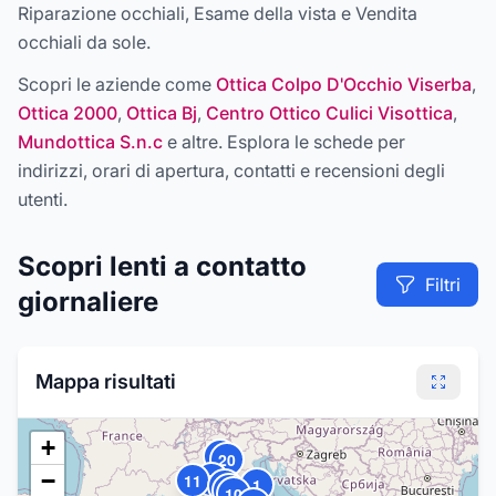
Riparazione occhiali, Esame della vista e Vendita
occhiali da sole
.
Scopri le aziende come
Ottica Colpo D'Occhio Viserba
,
Ottica 2000
,
Ottica Bj
,
Centro Ottico Culici Visottica
,
Mundottica S.n.c
e altre
. Esplora le schede per
indirizzi, orari di apertura, contatti e recensioni degli
utenti.
Scopri
lenti a contatto
Filtri
giornaliere
Mappa risultati
+
6
20
−
2
11
1
19
7
10