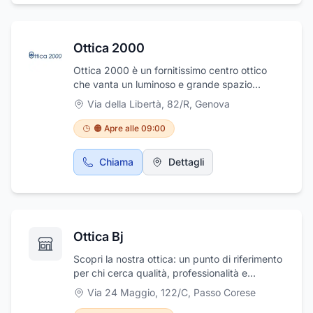
manutenzione dei vostri accessori per la vista
e il clima accogliente e familiare lo rende un
punto di riferimento da sempre per chi ha
Ottica 2000
necessità di essere seguito con cura per le
esigenze della propria vista.
Ottica 2000 è un fornitissimo centro ottico
che vanta un luminoso e grande spazio
espositivo. Dal 1983 Ottica 2000 propone
Via della Libertà, 82/R
,
Genova
montatura da vista e da sole di tendenza
caratterizzate dall’ampia varietà di colori e
🟠 Apre alle 09:00
forme. Lenti per correggere tutti i difetti visivi,
anche lenti graduate da sole e
Chiama
Dettagli
fotocromatiche, lenti a contatto per ogni
esigenza, anche pediatriche e semirigide.
Questo e molto altro da Ottica 2000!
Ottica Bj
Scopri la nostra ottica: un punto di riferimento
per chi cerca qualità, professionalità e
attenzione alla salute visiva. Siamo
Via 24 Maggio, 122/C
,
Passo Corese
specializzati nella vendita di occhiali da vista