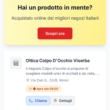
Hai un prodotto in mente?
Acquistalo online dai migliori negozi italiani
Scopri ora
Ottica Colpo D'Occhio Viserba
Il negozio Colpo d'occhio si propone di
scegliere modelli unici di occhiali e da vista, le
migliori lenti a contatto e gli accessori per chi
Via Dati G., 53/B
,
Rimini
non si accontenta di seguire la moda ma
ricerca un acquisto che sia adatto al proprio
🟠 Apre alle 09:00
viso, alle proprie esigenze e che possa durare
per anni. Il servizio post vendita è
Chiama
Dettagli
ineguagliabile, sono a disposizione per
piccole riparazioni e consigli sulla