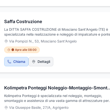
Saffa Costruzione
La DITTA SAFFA COSTRUZIONE di Mosciano Sant'Angelo (TE) è
specializzata nella realizzazione e noleggio di impalcature e pont
nelle regioni delle Marche, Lazio, Molise e Abruzzo. Per qualsiasi
Via Pompizi N., 53
,
Mosciano Sant'Angelo
informazione, preventivo e qualsiasi intervento d'urgenza contatta
numeri 0854915965 - 3889053985 dal lunedì al sabato dalle 8 all
🟠 Apre alle 08:00
Chiama
Dettagli
Kolimpetra Ponteggi Noleggio-Montaggio-Sm
Kolimpetra Ponteggi è specializzata nel noleggio, montaggio,
smontaggio e assistenza di una vasta gamma di attrezzature per
ponteggi. La nostra offerta comprende attrezzature multidireziona
Via Giuseppe Basile, 27/A
,
Agrigento