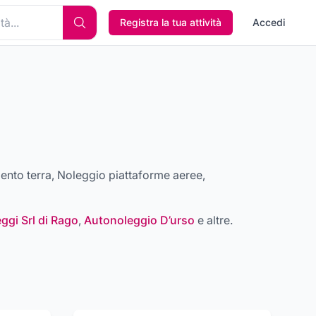
Registra la tua attività
Accedi
nto terra, Noleggio piattaforme aeree,
ggi Srl di Rago
,
Autonoleggio D’urso
e altre
.