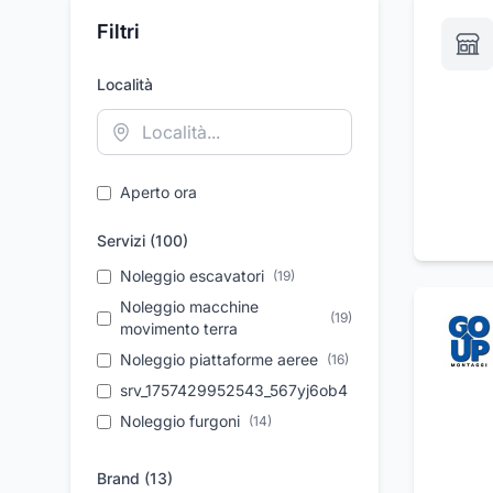
Filtri
Località
Aperto ora
Servizi (
100
)
Noleggio escavatori
(
19
)
Noleggio macchine
(
19
)
movimento terra
Noleggio piattaforme aeree
(
16
)
srv_1757429952543_567yj6ob4
(
16
)
Noleggio furgoni
(
14
)
Noleggio miniescavatori
(
13
)
Brand (
13
)
Noleggio gruppi elettrogeni
(
13
)