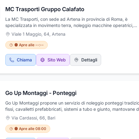
MC Trasporti Gruppo Calafato
La MC Trasporti, con sede ad Artena in provincia di Roma, è
specializzata in movimento terra, noleggio macchine operatrici,
scavatori, mini pale e cingolati con e senza conducente; Inoltre, si
Viale 1 Maggio, 64
,
Artena
occupa di trasporti macchine operatrici, materiale di risulta e cas
scarrabili. Grazie all’esperienza del signor Angelo Calafato che op
🟠 Apre alle --:--
settore da più di trentanni anni, la squadra ha una grande compe
ed opera nel settore pubblico e privato proponendo una gamma
Chiama
Sito Web
Dettagli
variegata di servizi. I valori distintivi dell'azienda sono efficienza,
prontezza, passione e disponibilità verso i clienti.
Go Up Montaggi - Ponteggi
Go Up Montaggi propone un servizio di noleggio ponteggi tradizio
fissi, cavalletti prefabbricati, sistemi a tubo e giunto, mantovane d
protezione con passaggio pedonale in sicurezza, piani di carico,
Via Cardassi, 66
,
Bari
coperture e castelletti di servizio; ponteggi elettrici autosollevanti
monocolonna o bicolonna; ponteggi sospesi a fune; montacarichi 
🟠 Apre alle 08:00
piattaforme di trasporto ed una vasta gamma di accessori e pezz