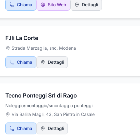
speciali, per far fronte alle diverse problematiche di montaggio c
Chiama
Sito Web
Dettagli
spesso vengono riscontrate in fase di esecuzione. I nostri prodotti
rispettano la normativa vigente in materia di sicurezza. Il nostro se
di noleggio si rivolge ad aziende che si occupano di restauri
condominiali, nuove costruzioni di fabbricati, a protezione e sicur
pedoni e passanti, restauri monumentali e pittorici, tribune, per
F.lli La Corte
scenografie, per contenimento e puntellazioni, per soppalchi e
coperture.
Strada Marzaglia, snc
,
Modena
Chiama
Dettagli
Tecno Ponteggi Srl di Rago
Noleggio/montaggio/smontaggio ponteggi
Via Balilla Magli, 43
,
San Pietro in Casale
Chiama
Dettagli