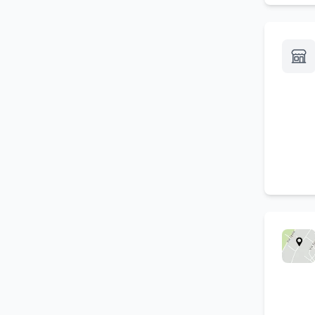
Noleggio di ponteggi per
(
4
)
edilizia
Noleggio e vendita di
(
4
)
attrezzature edili
Fiere, mostre e saloni -
(
3
)
allestimento e servizi
Trasporto rifiuti speciali
(
3
)
Noleggio autogru
(
3
)
Noleggio di macchine per
(
3
)
giardinaggio
Noleggio di macchinari vari
(
3
)
Smaltimento di rifiuti speciali
(
3
)
Ristrutturazioni
(
3
)
Assistenza tecnica
(
3
)
Trasporto di rifiuti
(
3
)
Autonoleggio
(
3
)
Noleggio piattaforme aeree