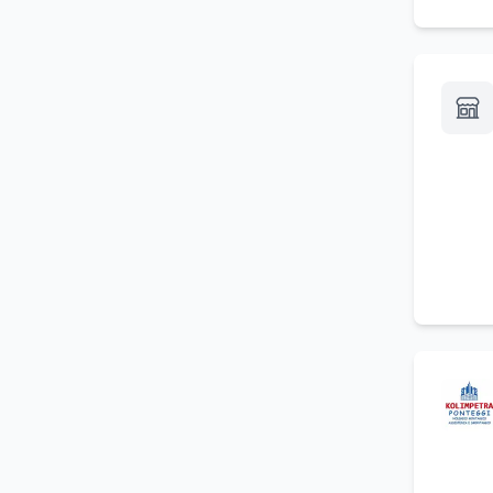
Videoispezione di fognature
(
2
)
Noleggio autocarri
(
2
)
Smaltimento rifiuti industriali
(
2
)
Pulizia di pozzi neri
(
2
)
Imballaggio del contenuto
(
2
)
dei mobili
Smaltimento plastica
(
2
)
Servizio di audio e luci per
(
2
)
spettacoli
Noleggio furgoni con
(
2
)
conducente
Assistenza per macchine
(
2
)
movimento terra
Noleggio montacarichi
(
2
)
Noleggio scavatori e
(
2
)
macchine edili
Trasporto con gru
(
2
)