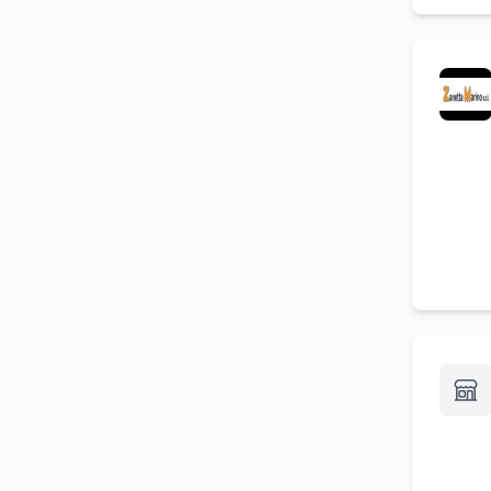
(
3
)
verticali
Noleggio piattaforme aeree
(
3
)
con operatore
Montaggio e smontaggio
(
3
)
ponteggi
Noleggio di bagni chimici
(
3
)
Noleggio autoscale
(
2
)
Noleggio macchinari vari
(
2
)
Escavazioni
(
2
)
Noleggio piattaforme aeree
(
2
)
semoventi
Smontaggio e rimontaggio
(
2
)
mobili
Autotrasporto conto terzi
(
2
)
srv_1757429924614_m0us6hnrr
(
2
)
Ristrutturazione immobili
(
2
)
srv_1757429926924_p3byzf82z
(
2
)