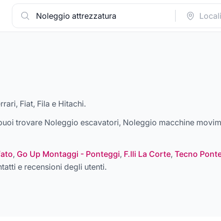
a
rari, Fiat, Fila e Hitachi
.
a puoi trovare
Noleggio escavatori, Noleggio macchine movime
fato
,
Go Up Montaggi - Ponteggi
,
F.lli La Corte
,
Tecno Ponte
tatti e recensioni degli utenti.