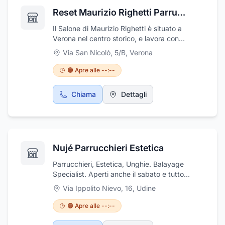
Reset Maurizio Righetti Parrucchieri San Nicolo'
Il Salone di Maurizio Righetti è situato a
Verona nel centro storico, e lavora con
passione per ricercare e far emergere la
Via San Nicolò, 5/B
,
Verona
bellezza sul volto dei propri clienti. Il
parrucchiere realizza tagli e pieghe per uomo,
🟠 Apre alle --:--
donna e bambino, colpi di luce, colorazioni
naturali e balayage. Esegue inoltre trattamenti
Chiama
Dettagli
personalizzati per capelli danneggiati e
trattamenti liscianti. Il personale del salone
mette a disposizione di clienti conoscenza,
esperienza e professionalità, ascoltandone le
esigenze e trasformandole in risultati. Novità :
Nujé Parrucchieri Estetica
abbigliamento donna , collane, scarpe
Parrucchieri, Estetica, Unghie. Balayage
Specialist. Aperti anche il sabato e tutto
agosto.
Via Ippolito Nievo, 16
,
Udine
🟠 Apre alle --:--