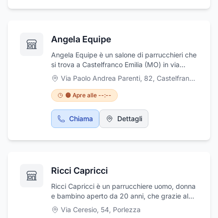
Angela Equipe
Angela Equipe è un salone di parrucchieri che
si trova a Castelfranco Emilia (MO) in via
Parenti 82/84. La formazione del salone è
Via Paolo Andrea Parenti, 82
,
Castelfranco Emilia
presso l'accademia Aldo Coppola per tutto il
comparto stilistico e le tecniche di colorazione
🟠 Apre alle --:--
e schiaritura , inoltre utilizzano anche i suoi
prodotti. Sono presenti inoltre tutti i prodotti
Chiama
Dettagli
OWAY noti come biologici e bionaturali
prodotti dalla famosa ortofficina certificata. La
cura della cute è base essenziale e ne
comprende anche la colorazione
completamente naturale . Si eseguono
Ricci Capricci
extentions di ultima generazione , servizi di
acconciature sposa , e lo staff si presenta
Ricci Capricci è un parrucchiere uomo, donna
aggiornato e dinamico. Per maggiori
e bambino aperto da 20 anni, che grazie al
informazioni o prenotazioni: 059920012.
personale altamente qualificato, diplomato
Via Ceresio, 54
,
Porlezza
alla Scuola per Parrucchieri IAL della