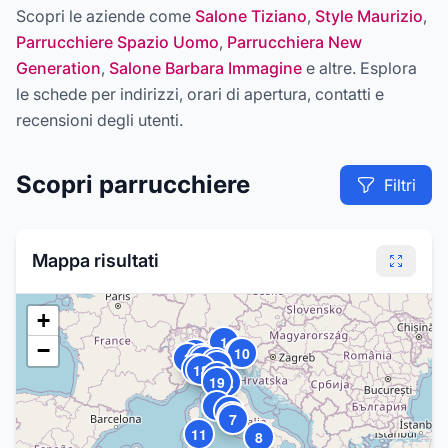
Scopri le aziende come
Salone Tiziano
,
Style Maurizio
,
Parrucchiere Spazio Uomo
,
Parrucchiera New
Generation
,
Salone Barbara Immagine
e altre
. Esplora
le schede per indirizzi, orari di apertura, contatti e
recensioni degli utenti.
Scopri
parrucchiere
Filtri
Mappa risultati
+
1
−
10
5
16
3
20
13
9
2
14
18
15
19
12
4
6
17
7
11
8