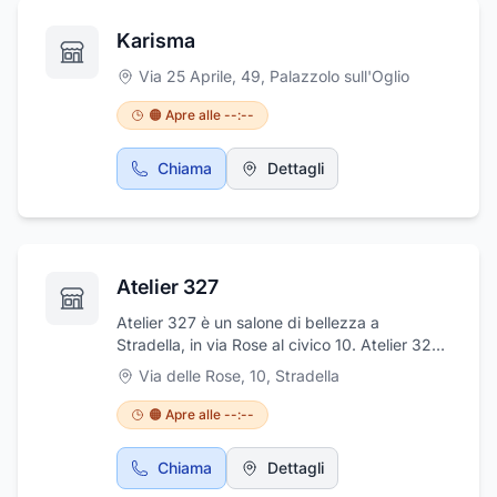
Karisma
Via 25 Aprile, 49
,
Palazzolo sull'Oglio
🟠 Apre alle --:--
Chiama
Dettagli
Atelier 327
Atelier 327 è un salone di bellezza a
Stradella, in via Rose al civico 10. Atelier 327
è a vostra completa disposizione per
Via delle Rose, 10
,
Stradella
realizzare acconciature unisex, nails e molto
altro. Per qualsiasi informazione o per fissare
🟠 Apre alle --:--
un appuntamento non esitate a contattare il
seguente recapito telefonico: 038540096
Chiama
Dettagli