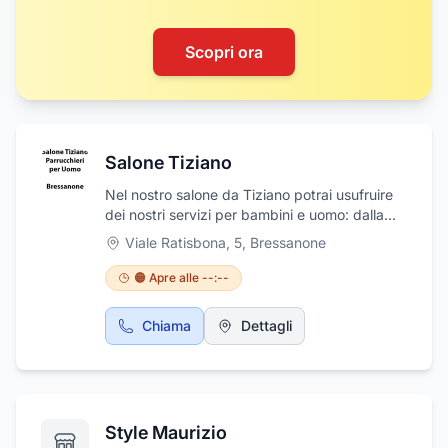
Scopri ora
Salone Tiziano
Nel nostro salone da Tiziano potrai usufruire
dei nostri servizi per bambini e uomo: dalla
cura del capello alla piega, stiratura, barba
Viale Ratisbona, 5
,
Bressanone
fatta mano e colorazione. Ti aspettiamo in
Viale Ratisbona a Bressanone. Da noi troverai
🟠 Apre alle --:--
competenza e professionalità. Siamo in
aggiornamento costante per lanostra e la
Chiama
Dettagli
vostra soddisfazione.
Style Maurizio