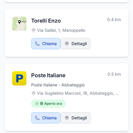
ringraziamenti, stampa avvisi e ricordini,
informazioni visitate il nostro sito
cremazione salme e resti mortali, urne
www.remigiogas.it e la nostra pagina
cinerarie.
Facebook "Soc Coop Remigiogas".
0.4
km
Torelli Enzo
Via Galilei, 1
,
Manoppello
Chiama
Dettagli
0.5
km
Poste Italiane
Poste Italiane - Abbateggio
Via Guglielmo Marconi, 18, Abbateggio
,
Abbateg
🟢 Aperto ora
Chiama
Dettagli