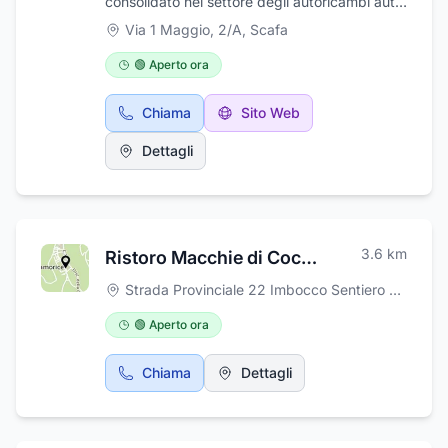
consolidato nel settore degli autoricambi auto,
con una lunga esperienza maturata nel corso
Via 1 Maggio, 2/A
,
Scafa
degli anni. L’azienda ha costruito la propria
reputazione offrendo non solo ricambi di
🟢 Aperto ora
qualità per ogni tipo di veicolo, ma anche una
gamma completa di servizi pensati per
Chiama
Sito Web
supportare al meglio officine meccaniche,
professionisti del settore e
Dettagli
automobilisti.AutoPiù si distingue per la sua
offerta completa e integrata: oltre alla
fornitura di ricambi auto originali e compatibili
delle migliori marche, propone attrezzature
professionali per officine meccaniche,
3.6
km
Ristoro Macchie di Coco-Roccamorice Pe
selezionate per garantire prestazioni elevate,
affidabilità e sicurezza. A ciò si affianca un
Strada Provinciale 22 Imbocco Sentiero Eremo San Bartolomeo, Snc, snc
servizio di assistenza tecnica altamente
qualificato, in grado di rispondere
🟢 Aperto ora
rapidamente alle esigenze del cliente, con
soluzioni su misura e interventi tempestivi.Uno
Chiama
Dettagli
dei fiori all’occhiello dell’azienda è
l’organizzazione di corsi di formazione
professionale, pensati per aggiornare
continuamente le competenze di meccanici e