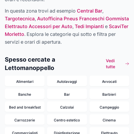
In questa zona trovi ad esempio
Central Bar
,
Targotecnica
,
Autofficina Pneus Franceschi Gommista
Elettrauto Accessori per Auto
,
Tedi Impianti
e
ScaviTer
Morletto
. Esplora le categorie qui sotto e filtra per
servizi e orari di apertura.
Spesso cercate a
Vedi
tutte
Lettomanoppello
Alimentari
Autolavaggi
Avvocati
Banche
Bar
Barbieri
Bed and breakfast
Calzolai
Campeggio
Carrozzerie
Centro estetico
Cinema
Commercialisti
Disinfestazione
Elettrauto