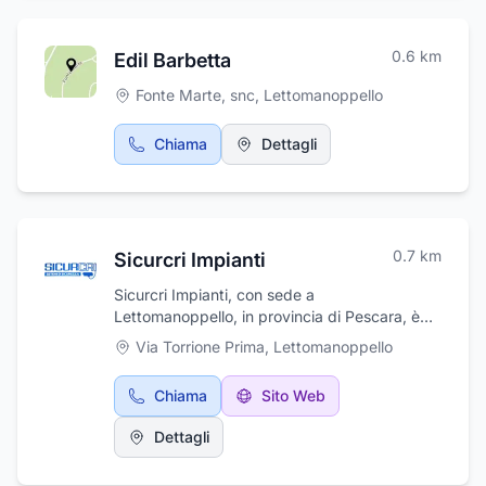
0.6
km
Edil Barbetta
Fonte Marte, snc
,
Lettomanoppello
Chiama
Dettagli
0.7
km
Sicurcri Impianti
Sicurcri Impianti, con sede a
Lettomanoppello, in provincia di Pescara, è
specializzato nell'installazione di impianti
Via Torrione Prima
,
Lettomanoppello
elettrici e sistemi di sicurezza. Il titolare,
Crisante Pietro, vanta un'esperienza
Chiama
Sito Web
ultraventennale nel settore e si occupa di
impianti elettrici civili e industriali. I servizi
Dettagli
offerti includono l'installazione di impianti di
allarme, antirapina e antincendio, TV a