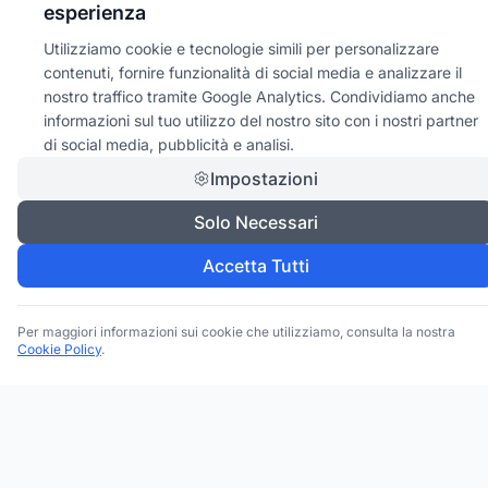
esperienza
Utilizziamo cookie e tecnologie simili per personalizzare
contenuti, fornire funzionalità di social media e analizzare il
nostro traffico tramite Google Analytics. Condividiamo anche
informazioni sul tuo utilizzo del nostro sito con i nostri partner
di social media, pubblicità e analisi.
Impostazioni
Trova le migliori attività commerciali, negozi e servizi in tutta
Italia. Ricerca per categoria, brand, regione, provincia e città.
Solo Necessari
Facebook
Instagram
Twitter
Accetta Tutti
ESPLORA
Per maggiori informazioni sui cookie che utilizziamo, consulta la nostra
Cookie Policy
.
Tutte le Categorie
Tutti i Brand
Tutte le Regioni
Tutte le Province