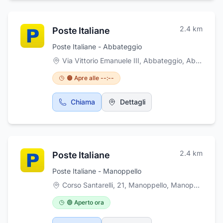
circuito chiuso, domotica, illuminazione di
sicurezza e ristrutturazioni. Grazie alla
competenza e professionalità, Sicurcri
2.4
km
Poste Italiane
Impianti è un punto di riferimento affidabile
per tutte le esigenze legate alla sicurezza e
Poste Italiane - Abbateggio
agli impianti elettrici.
Via Vittorio Emanuele III, Abbateggio
,
Abbateggio
🟠 Apre alle --:--
Chiama
Dettagli
2.4
km
Poste Italiane
Poste Italiane - Manoppello
Corso Santarelli, 21, Manoppello
,
Manoppello
🟢 Aperto ora