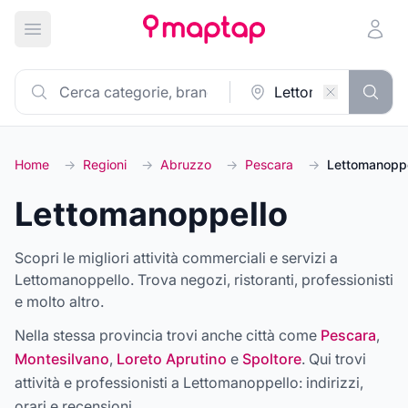
Apri menu principale
Home
→
Regioni
→
Abruzzo
→
Pescara
→
Lettomanoppe
Lettomanoppello
Scopri le migliori attività commerciali e servizi a
Lettomanoppello. Trova negozi, ristoranti, professionisti
e molto altro.
Nella stessa provincia trovi anche città come
Pescara
,
Montesilvano
,
Loreto Aprutino
e
Spoltore
. Qui trovi
attività e professionisti a
Lettomanoppello
: indirizzi,
orari e recensioni.