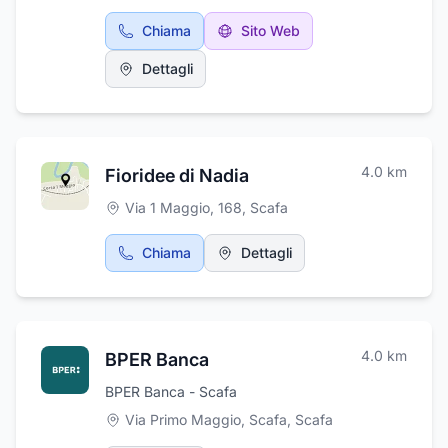
settore della distribuzione alimentare essendo
Chiama
Sito Web
proprietaria anche di un centro commerciale.
Vanta collaborazioni e partner importanti
Dettagli
come Fater e Fameccanica.
4.0
km
Fioridee di Nadia
Via 1 Maggio, 168
,
Scafa
Chiama
Dettagli
4.0
km
BPER Banca
BPER Banca - Scafa
Via Primo Maggio, Scafa
,
Scafa