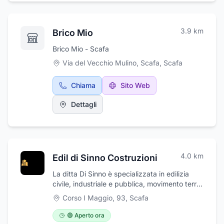
3.9
km
Brico Mio
Brico Mio - Scafa
Via del Vecchio Mulino, Scafa
,
Scafa
Chiama
Sito Web
Dettagli
4.0
km
Edil di Sinno Costruzioni
La ditta Di Sinno è specializzata in edilizia
civile, industriale e pubblica, movimento terra,
restauri, lavorazioni in ferro, manutenzione
Corso I Maggio, 93
,
Scafa
ordinaria e straordinaria oltre che di recupero
edifici storici. La ditta oltre ad essere
🟢 Aperto ora
specializzata nel settore edilizio lo è anche nel