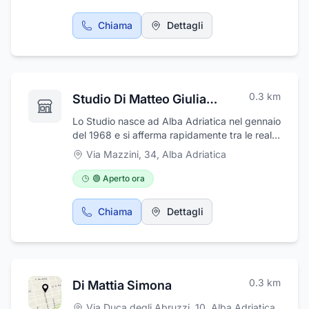
Chiama
Dettagli
0.3
km
Studio Di Matteo Giuliano Commercialisti e Avvocati
Lo Studio nasce ad Alba Adriatica nel gennaio
del 1968 e si afferma rapidamente tra le realtà
professionali della città svolgendo
Via Mazzini, 34
,
Alba Adriatica
inizialmente l’attività di consulenza in materia
di lavoro e sviluppando subito dopo l’attività
🟢 Aperto ora
di consulenza ed assistenza aziendale in
materia commerciale, tributaria e contabile.
Chiama
Dettagli
Dal 2011, dopo oltre quaranta anni di attività,
nell’intento di sviluppare e meglio qualificare i
servizi professionali resi dallo Studio viene
avviato, con l’ingresso di Avvocati, anche
l’area legale. Così strutturato, con le
0.3
km
Di Mattia Simona
professionalità di “Commercialisti e Avvocati“,
lo Studio Di Matteo offre un’assistenza
Via Duca degli Abruzzi, 10
,
Alba Adriatica