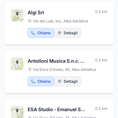
giorni feriali dalle ore 9,00 alle ore 12,30 e
dalle 15,00 alle 19,00 mediante contatto
diretto, telefono, fax ed e-mail.
0.2
km
Algi Srl
Via dei Ludi, snc
,
Alba Adriatica
Chiama
Dettagli
0.2
km
Antolloni Musica S.n.c. di Fabrizio e Marco Antolloni
Via Duca D'Aosta, 45
,
Alba Adriatica
Chiama
Dettagli
0.2
km
ESA Studio - Emanuel Spinosi Architetto
Via Duca D'Aosta, 35
,
Alba Adriatica