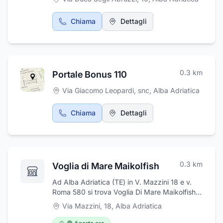
integrata e interdisciplinare di qualità che
permette al cliente di avere un punto di
Chiama
Dettagli
riferimento unitario per le principali aree di
competenza di cui l’impresa necessita. I
professionisti agiscono coordinando le
rispettive competenze e specializzazioni,
conferendo così un valore aggiunto all’attività
0.3
km
in termini di visione complessiva alle varie
Portale Bonus 110
problematiche aziendali.
Via Giacomo Leopardi, snc
,
Alba Adriatica
Chiama
Dettagli
0.3
km
Voglia di Mare Maikolfish
Ad Alba Adriatica (TE) in V. Mazzini 18 e v.
Roma 580 si trova Voglia Di Mare Maikolfish
specializzata nell'offerta di prodotti surgelati.
Via Mazzini, 18
,
Alba Adriatica