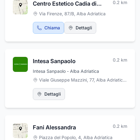
0.2
km
Centro Estetico Cadia di Cadia Calabrese
Via Firenze, 87/B
,
Alba Adriatica
Chiama
Dettagli
0.2
km
Intesa Sanpaolo
Intesa Sanpaolo - Alba Adriatica
Viale Giuseppe Mazzini, 77, Alba Adriatica
,
Alba 
Dettagli
0.2
km
Fani Alessandra
Piazza del Popolo, 4
,
Alba Adriatica