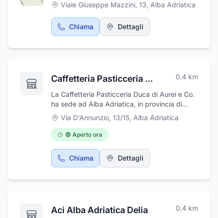
Viale Giuseppe Mazzini, 13
,
Alba Adriatica
e un lettino ed un posto auto esterno o
garage.
Chiama
Dettagli
0.4
km
Caffetteria Pasticceria Duca
La Caffetteria Pasticceria Duca di Aurei e Co.
ha sede ad Alba Adriatica, in provincia di
Teramo e si presenta come luogo
Via D'Annunzio, 13/15
,
Alba Adriatica
dell'eccellenza dolciaria. Ingredienti di prima
qualità e personale altamente qualificato
🟢 Aperto ora
rendono la La Caffetteria Pasticceria Duca
tappa obbligatoria per gli amanti della
Chiama
Dettagli
pasticceria professionale. Bar, caffetteria,
pastificio e negozio addetto alla vendita di
biscotti: l'anima della Caffetteria Pasticceria
Duca è molteplice, ricca di sfumature e
capace di accontentare tutte le esigenze dei
0.4
km
Aci Alba Adriatica Delia
suoi clienti, da chi desidera un ottimo caffè