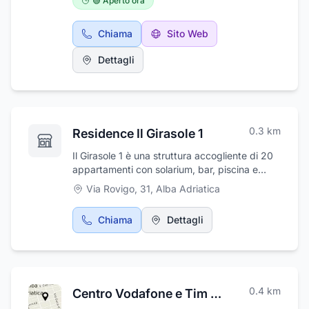
🟢 Aperto ora
Chiama
Sito Web
Dettagli
0.3
km
Residence Il Girasole 1
Il Girasole 1 è una struttura accogliente di 20
appartamenti con solarium, bar, piscina e
giochi per i più piccoli. Il residence è situato a
Via Rovigo, 31
,
Alba Adriatica
pochi passi dalla spiaggia e dai principali
servizi e negozi quali: market alimentari,
Chiama
Dettagli
tabacchi, ecc. La struttura dispone di
appartamenti da 4 a 6 posti, arredati con
eleganza, dotati di aria climatizzata ed
estremamente funzionali, tv, forno a
microonde, internet Wi-Fi e cassaforte
0.4
km
Centro Vodafone e Tim di Passerini Paola
privata. Ad ogni appartamento viene
assegnato un ombrellone, una sedia a sdraio