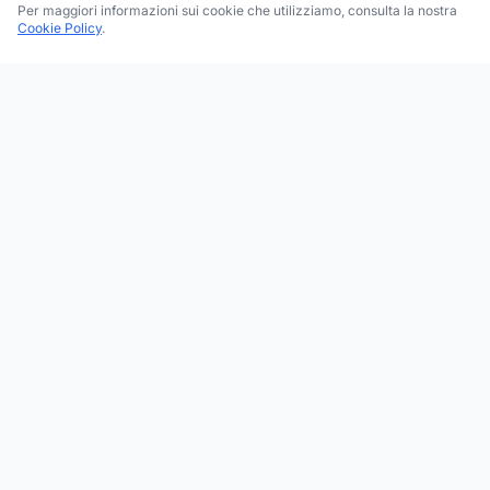
Per maggiori informazioni sui cookie che utilizziamo, consulta la nostra
Cookie Policy
.
Trova le migliori attività commerciali, negozi e servizi in tutta
Italia. Ricerca per categoria, brand, regione, provincia e città.
Facebook
Instagram
Twitter
ESPLORA