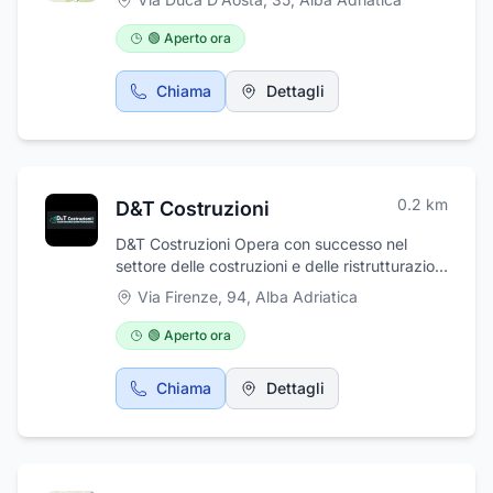
🟢 Aperto ora
Chiama
Dettagli
0.2
km
D&T Costruzioni
D&T Costruzioni Opera con successo nel
settore delle costruzioni e delle ristrutturazioni
dal 2004.La nostra ditta esegue interventi di
Via Firenze, 94
,
Alba Adriatica
recupero edilizio di strutture architettoniche,
occupandosi di ristrutturazioni interne con
🟢 Aperto ora
lavori che spaziano dalla semplice
intonacatura di pareti fino al rifacimento totale
Chiama
Dettagli
di complessi edilizi. Con personale altamente
qualificato, il nostro team va sempre oltre nel
completare progetti di qualsiasi dimensione e
budget.