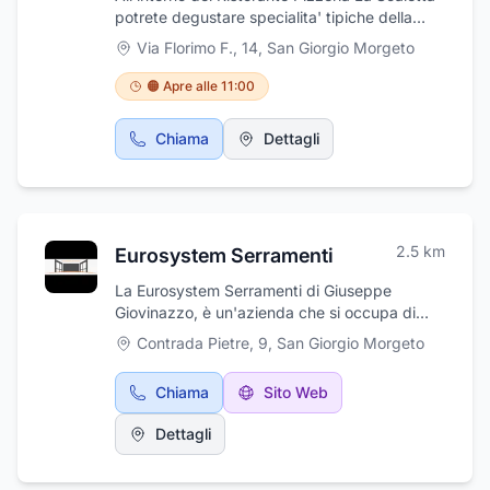
potrete degustare specialita' tipiche della
cucina calabrese, come ad esempio lo
Via Florimo F., 14
,
San Giorgio Morgeto
stoccafisso, cucinato in diverse modalita' che
soddisferanno i vostri palati. Potrete
🟠 Apre alle 11:00
degustare primi piatti, antipasti, secondi con
menu' alla carta ed inoltre si preparano
Chiama
Dettagli
gustose pizze con impasto tradizionale ed
anche senza glutine cotte nel forno a legna.
Qualita' e cortesia sono le caratteristiche che
ci contraddistinguono.
2.5
km
Eurosystem Serramenti
La Eurosystem Serramenti di Giuseppe
Giovinazzo, è un'azienda che si occupa di
serramenti in alluminio, alluminio-legno,
Contrada Pietre, 9
,
San Giorgio Morgeto
facciate continue ed è specializzata nella
produzione di serramenti ed infissi in PVC, un
Chiama
Sito Web
materiale plastico di nuova generazione che
negli ultimi anni si sta affermando grazie alla
Dettagli
facile lavorabilità e alla grande durata nel
tempo. La nostra storia pone le sue radici nel
1998 a San Giorgio Morgeto, dove l'azienda