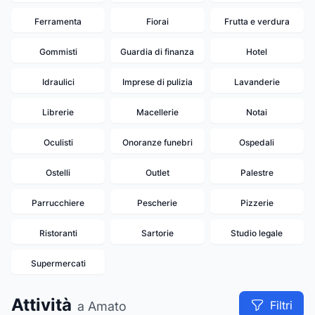
Ferramenta
Fiorai
Frutta e verdura
Gommisti
Guardia di finanza
Hotel
Idraulici
Imprese di pulizia
Lavanderie
Librerie
Macellerie
Notai
Oculisti
Onoranze funebri
Ospedali
Ostelli
Outlet
Palestre
Parrucchiere
Pescherie
Pizzerie
Ristoranti
Sartorie
Studio legale
Supermercati
Attività
Filtri
a Amato