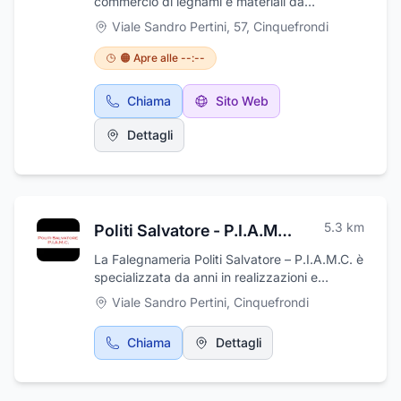
commercio di legnami e materiali da
costruzione è presente sul mercato da più di
Viale Sandro Pertini, 57
,
Cinquefrondi
80 anni con grande serietà e professionalità.
La ditta dispone di un magazzino ben fornito
🟠 Apre alle --:--
e assortito per assicurare una vasta scelta e
per soddisfare ogni esigenza. Tutti i nostri
Chiama
Sito Web
prodotti sono di ottima qualità e
accuratamente selezionati dal nostro settore
Dettagli
acquisti. SUPERBOSUN 110%
5.3
km
Politi Salvatore - P.I.A.M.C.
La Falegnameria Politi Salvatore – P.I.A.M.C. è
specializzata da anni in realizzazioni e
progettazioni di falegnameria artigiana:
Viale Sandro Pertini
,
Cinquefrondi
restauro, manutenzione e realizzazione infissi
anche su misura. Punti di forza della
Chiama
Dettagli
falegnameria artigiana sono l’esperienza, la
passione e la creatività che permettono di
realizzare prodotti accurati in ogni singolo