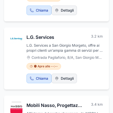
Puoi trovare solo carne fresca e genuina,
salumi e formaggi, prodotti tipici della
Chiama
Dettagli
regione, preparati e pronto cuoci, polli allo
spiedo. Carni certificate italiane e locali.
3.2
km
L.G. Services
L.G. Services a San Giorgio Morgeto, offre ai
propri clienti un'ampia gamma di servizi per la
stampa e la finitura dei propri documenti
Contrada Pagliaforio, 8/A
,
San Giorgio Morgeto
cartacei, esegue fotocopie, scansioni, stampe
dal grande al piccolo formato sia in bianco e
🟠 Apre alle --:--
nero che a colori. Realizza inoltre stampe di
file dwg, tavole tecniche, poster fotografici e
Chiama
Dettagli
su tela. Produce prodotti quali brochure
aziendali, business plane, volantini, manifesti
buste, timbri preinchiostrati, magliette
personalizzate. Accanto a tutto questo
esegue anche rilegature a spirale in metallo, in
3.4
km
Mobili Nasso, Progettazione ed Arredamento di Interni di Nasso Fabiana
plastica, a pettine, rilegature a caldo,
brossura e confezioni con punti metallici.