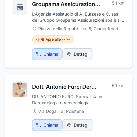
5.1
km
Groupama Assicurazioni - Assistudio di A. Burzese e C. Sas
L’Agenzia Assistudio di A. Burzese e C. sas
del Gruppo Groupama Assicurazioni spa è sita
a Cinquefrondi, in provincia di Reggio
Piazza della Repubblica, 5
,
Cinquefrondi
Calabria, in Piazza della Repubblica, 5 Il
Gruppo Groupama Assicurazioni spa è la
🟠 Apre alle --:--
filiale italiana di Groupama, un Gruppo
assicurativo e bancario attivo a livello
Chiama
Dettagli
europeo. Dopo l'acquisizione di Nuova Tirrena
nel 2007, il Gruppo Groupama Assicurazioni
spa ha raddoppiato la propria dimensione nel
territorio italiano, diventando il primo mercato
del Gruppo all'estero. Il Gruppo Groupama
5.1
km
Dott. Antonio Furci Dermatologo
Assicurazioni spa protegge i propri clienti
rimanendo sempre al loro fianco, qualunque
DR. ANTONIO FURCI Specialista in
cosa accada. La profonda conoscenza della
Dermatologia e Venereologia
realtà territoriale in cui vive la clientela e le
Via Dogali, 3
,
Polistena
sinergie che si possono sviluppare a livello di
Gruppo consentono al Gruppo Groupama
Assicurazioni spa di suggerire soluzioni
Chiama
Dettagli
innovative nel campo assicurativo,
previdenziale e finanziario. Il Gruppo