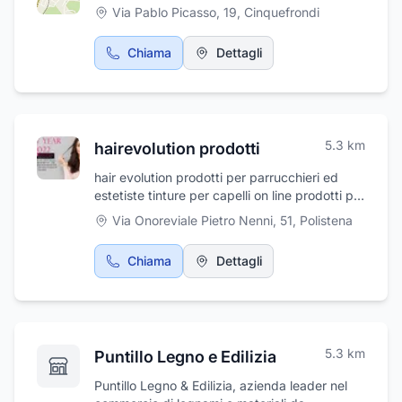
costruzione, demolizione e scavo • Rifiuti
Via Pablo Picasso, 19
,
Cinquefrondi
sanitari e da attività industriali • Scarti da
lavorazioni artigianali e commerciali • Rifiuti
Chiama
Dettagli
agricoli e agro-industriali • Apparecchiature
obsolete e macchinari fuori usoAffidarsi a
Pentagono significa scegliere qualità,
affidabilità e rispetto per l’ambiente. La nostra
missione è trasformare un problema in risorsa,
5.3
km
hairevolution prodotti
garantendo servizi tempestivi e su misura per
ogni esigenza.
hair evolution prodotti per parrucchieri ed
estetiste tinture per capelli on line prodotti per
estetiste ingrosso attrezzature professionali
Via Onoreviale Pietro Nenni, 51
,
Polistena
per centri estetici
Chiama
Dettagli
5.3
km
Puntillo Legno e Edilizia
Puntillo Legno & Edilizia, azienda leader nel