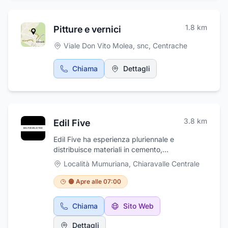
1.8
km
Pitture e vernici
Viale Don Vito Molea, snc
,
Centrache
Chiama
Dettagli
3.8
km
Edil Five
Edil Five ha esperienza pluriennale e
distribuisce materiali in cemento,
calcestruzzo, sabbie, materiale ferroso e tutto
Località Mumuriana
,
Chiaravalle Centrale
ciò che può essere utilizzato nel settore delle
costruzioni. I nostri clienti sono imprese edili,
🟠 Apre alle 07:00
fabbri, serramentisti, falegnami e ditte che si
occupano di manutenzione e costruzioni civili.
Chiama
Sito Web
Dettagli