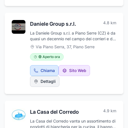
tessuti sono realizzati con fibre naturali di
ottima qualità e di provenienza
esclusivamente italiana. La produzione è varia
e in armonia con le esigenze e le richieste dei
4.8
km
Daniele Group s.r.l.
clienti: si realizzano coperte, asciugamani,
tappeti, ma anche borse, sciarpe ed altri
La Daniele Group s.r.l. a Piano Serre (CZ) è da
accessori. L’azienda organizza, inoltre, corsi
quasi un decennio nel campo dei corrieri e dei
di formazione per adulti e bambini.
trasporti , opera soprattutto in Calabria ,
Via Piano Serra, 37
,
Piano Serre
Campania e sud Italia . Il nostro servizio
urbano garantisce consegne in ogni momento
🟢 Aperto ora
dell’anno e in ogni condizione meteorologica,
rispettando i tempi richiesti.
Chiama
Sito Web
Dettagli
4.9
km
La Casa del Corredo
La Casa del Corredo vanta un assortimento di
prodotti di biancheria per la cucina, il bagno e