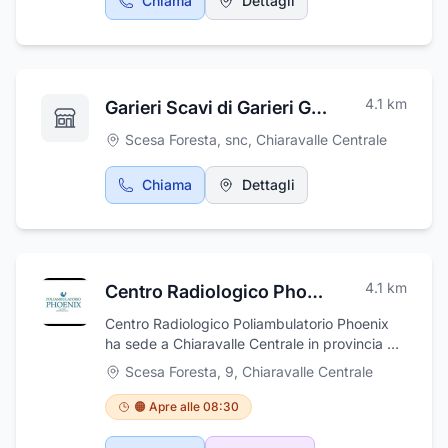
Chiama
Dettagli
4.1
km
Garieri Scavi di Garieri Giuseppe
Scesa Foresta, snc
,
Chiaravalle Centrale
Chiama
Dettagli
4.1
km
Centro Radiologico Phoenix "La Fenice Srl"
Centro Radiologico Poliambulatorio Phoenix
ha sede a Chiaravalle Centrale in provincia di
Catanzaro ed è vicinissimo alla provincia di
Scesa Foresta, 9
,
Chiaravalle Centrale
Vibo Valentia. Il centro offe una moltitudine di
servizi di diagnostica mediante risonanza
🟠 Apre alle 08:30
magnetica aperta, radiografia tradizionale,
ecografia, mammografia, orto panoramica