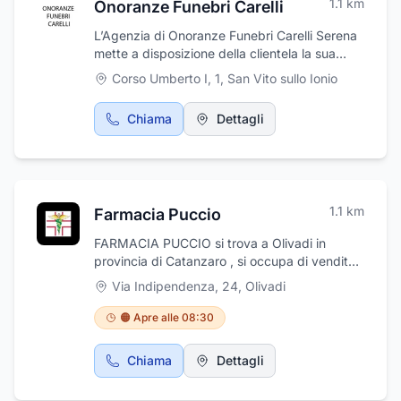
1.1
km
Onoranze Funebri Carelli
L’Agenzia di Onoranze Funebri Carelli Serena
mette a disposizione della clientela la sua
esperienza pluriennale nel settore funebre.
Corso Umberto I, 1
,
San Vito sullo Ionio
Con la massima discrezione e grandissima
delicatezza, offre un'assistenza completa
Chiama
Dettagli
mediante un'ampia offerta di servizi.
L’Agenzia di Onoranze Funebri Carelli Serena
è ubicata in Corso Umberto I, 1 a San Vito
Sullo Ionio.
1.1
km
Farmacia Puccio
FARMACIA PUCCIO si trova a Olivadi in
provincia di Catanzaro , si occupa di vendita
di alimenti per celiaci e intolleranze alimentari
Via Indipendenza, 24
,
Olivadi
, articoli per neonati , per l'infanzia , prodotti
omeopatici , di bellezza , e tanto altro ancora.
🟠 Apre alle 08:30
Vi aspetta personale altamente qualificato
che vi accompagnera' nella scelta dei nostri
Chiama
Dettagli
prodotti.