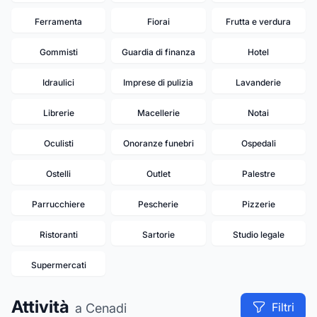
Ferramenta
Fiorai
Frutta e verdura
Gommisti
Guardia di finanza
Hotel
Idraulici
Imprese di pulizia
Lavanderie
Librerie
Macellerie
Notai
Oculisti
Onoranze funebri
Ospedali
Ostelli
Outlet
Palestre
Parrucchiere
Pescherie
Pizzerie
Ristoranti
Sartorie
Studio legale
Supermercati
Attività
Filtri
a Cenadi