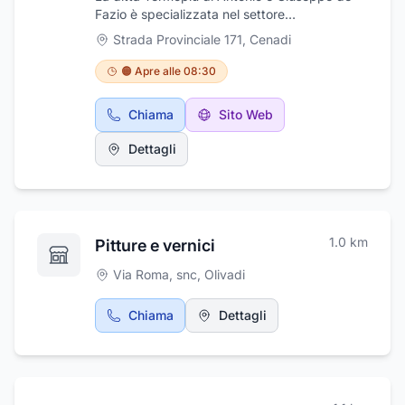
Fazio è specializzata nel settore
dell'impiantistica idraulica e termoidraulica.
Strada Provinciale 171
,
Cenadi
Concessionaria Unical nella vendita di caldaie,
stufe, termostufe e termocamini offre servizio
🟠 Apre alle 08:30
di assistenza tecnica. Tra i prodotti e servizi
offerti: vendita stufe e caldaie a gas,
Chiama
Sito Web
caminetti a pellet, termocamini a pellet,
assistenza stufe a pellet, vendita candelette
Dettagli
per stufe a pellet. Si offre servizio di
certificazione impianti.
1.0
km
Pitture e vernici
Via Roma, snc
,
Olivadi
Chiama
Dettagli