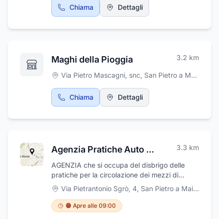
Chiama
Dettagli
3.2
km
Maghi della Pioggia
Via Pietro Mascagni, snc
,
San Pietro a Maida
Chiama
Dettagli
3.3
km
Agenzia Pratiche Auto Sgro' di Simone Sgrò
AGENZIA che si occupa del disbrigo delle
pratiche per la circolazione dei mezzi di
trasporto e per il guidatore. SPORTELLO
Via Pietrantonio Sgrò, 4
,
San Pietro a Maida
TELEMATICO DELL' AUTOMOBILISTA
🟠 Apre alle 09:00