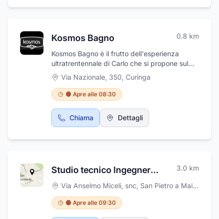
0.8
km
Kosmos Bagno
Kosmos Bagno è il frutto dell'esperienza
ultratrentennale di Carlo che si propone sul
palcoscenico internazionale con soluzioni di
Via Nazionale, 350
,
Curinga
altissima qualità. Per noi di Kosmos le persone
sono la chiave del successo, e questa filosofia
🟠 Apre alle 08:30
permea ogni aspetto del nostro lavoro.
Mettiamo al centro dei nostri sforzi la
Chiama
Dettagli
funzionalità dei prodotti e ascoltiamo
attentamente i feedback dei clienti,
basandoci su oltre 25 anni di esperienza nel
settore. Investiamo da sempre
nell'innovazione e nella formazione del nostro
3.0
km
Studio tecnico Ingegnere Danilo Serratore
ufficio Ricerca & Sviluppo, per rimanere
sempre al passo con le ultime tendenze del
Via Anselmo Miceli, snc
,
San Pietro a Maida
mercato.
🟠 Apre alle 09:30