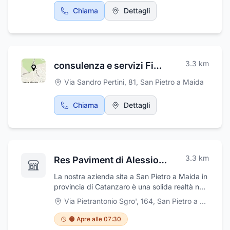
Chiama
Dettagli
3.3
km
consulenza e servizi FinancialBox
Via Sandro Pertini, 81
,
San Pietro a Maida
Chiama
Dettagli
3.3
km
Res Paviment di Alessio Carchedi
La nostra azienda sita a San Pietro a Maida in
provincia di Catanzaro è una solida realtà nel
campo delle pavimentazioni. La Respaviment
Via Pietrantonio Sgro', 164
,
San Pietro a Maida
fornisce soluzioni altamente professionali e
personalizzate costruite sulle esigenze del
🟠 Apre alle 07:30
cliente. Adottiamo tecniche all’avanguardia