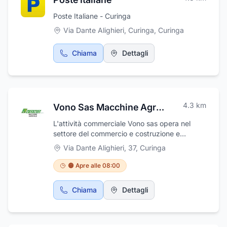
Poste Italiane - Curinga
Via Dante Alighieri, Curinga
,
Curinga
Chiama
Dettagli
4.3
km
Vono Sas Macchine Agricole
L'attività commerciale Vono sas opera nel
settore del commercio e costruzione e
vendita di macchine e rimorchi per il settore
Via Dante Alighieri, 37
,
Curinga
dell'agricoltura, industria, costruzioni
meccaniche, carpenteria, riparazioni e
🟠 Apre alle 08:00
forniture industriali, disponendo di un
vastissimo assortimento di articoli tecnici ai
Chiama
Dettagli
quali affianca l'attività relativa all'officina per
riparazioni, costruzione ed assistenza, inoltre
la ditta Vono è specializzata nella costruzione
e vendita di rimorchi agricoli e vendita