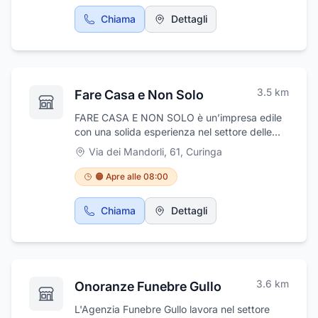
insieme a materiali di altissima a qualità.
Chiama
Dettagli
Operiamo in tutta Italia .
3.5
km
Fare Casa e Non Solo
FARE CASA E NON SOLO è un’impresa edile
con una solida esperienza nel settore delle
costruzioni residenziali e industriali.
Via dei Mandorli, 61
,
Curinga
Realizziamo appartamenti, ville a schiera,
condomini ed edifici civili, garantendo elevati
🟠 Apre alle 08:00
standard qualitativi e attenzione ai dettagli in
ogni fase del progetto.Siamo specializzati
Chiama
Dettagli
anche in interventi di impermeabilizzazione,
sia per ambienti interni che per superfici
esterne, assicurando protezione duratura e
massima efficienza contro infiltrazioni e
umidità.Offriamo inoltre servizi di
3.6
km
Onoranze Funebre Gullo
manutenzione e rifacimento di coperture in
legno e cemento, proponendo soluzioni
L'Agenzia Funebre Gullo lavora nel settore
personalizzate e affidabili per ogni esigenza