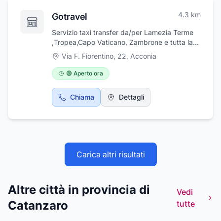
macchine da giardinaggio. L'attività
4.3
km
Gotravel
commerciale Vono sas con sede in Via Dante
Alighieri, 37 a Curinga in provincia di
Servizio taxi transfer da/per Lamezia Terme
Catanzaro
,Tropea,Capo Vaticano, Zambrone e tutta la
Calabria anche escursioni.
Via F. Fiorentino, 22
,
Acconia
🟢 Aperto ora
Chiama
Dettagli
Carica altri risultati
Altre città in provincia di
Vedi
Catanzaro
tutte