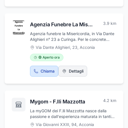
3.9
km
Agenzia Funebre La Misericordia
Agenzia funebre la Misericordia, in Via Dante
Alighieri n° 23 a Curinga. Per le concrete
esigenze dell’opera funebre, siamo
Via Dante Alighieri, 23
,
Acconia
adeguatamente preparati per fornire un
servizio completo in ogni passaggio: dalla
🟢 Aperto ora
cura della salma e il suo trasporto fino al
momento della tumulazione e oltre, curando
Chiama
Dettagli
nel frattempo l’organizzazione delle esequie e
l’aspetto estetico degli addobbi funerari.
Offriamo anche servizio di ambulanza H24.
Un aiuto concreto in momenti così delicati.
Reperibili ai recapiti 3273234954 e
4.2
km
Mygom - F.lli Mazzotta
3687617809.
La myGOM dei F.lli Mazzotta nasce dalla
passione e dall'esperienza maturata in tanti
anni di lavoro nel settore delle gomme. È tale
Via Giovanni XXIII, 94
,
Acconia
esperienza che permette all'officina di offrire