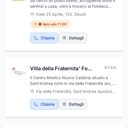
Se cerchi un posto intimo, accogliente dove ti
sentirai a casa, vieni a trovarci al Fondaco
Davoli marina, qui potrai gustare piatti tipici
Viale 25 Aprile, 133
,
Davoli
calabresi
🟠 Apre alle 11:00
Chiama
Dettagli
4.1
km
Villa della Fraternita' Fondazione Onlus
Il Centro Medico Nuova Calabria situato a
Sant'Andrea Ionio in via della Fraternità snc, è
un centro diagnostico e terapeutico in cui
Via della Fraternità
,
Sant'Andrea Apostolo dello Ionio
medici specialisti provenienti da prestigiose
realtà sanitarie operano accanto a
Chiama
Dettagli
professionisti locali. Presso il centro si
eseguono trattamenti e cicli di fisioterapia
riabilitativa e visite specialistiche. Il centro
medico eroga le prestazioni in regime privato