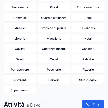
Ferramenta
Fiorai
Frutta e verdura
Gommisti
Guardia di finanza
Hotel
Idraulici
Imprese di pulizia
Lavanderie
Librerie
Macellerie
Notai
Oculisti
Onoranze funebri
Ospedali
Ostelli
Outlet
Palestre
Parrucchiere
Pescherie
Pizzerie
Ristoranti
Sartorie
Studio legale
Supermercati
Attività
Filtri
a Davoli