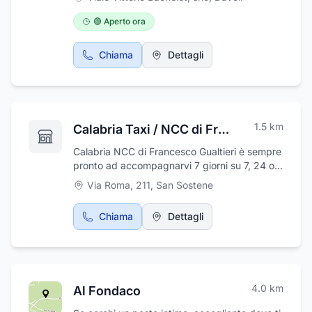
🟢 Aperto ora
Chiama
Dettagli
1.5
km
Calabria Taxi / NCC di Francesco Gualtieri
Calabria NCC di Francesco Gualtieri è sempre
pronto ad accompagnarvi 7 giorni su 7, 24 ore
su 24, nei vostri spostamenti in tutta la
Via Roma, 211
,
San Sostene
Calabria con la massima puntualità. L'attività
dispone di Furgone 9 posti con conducente e
Chiama
Dettagli
Furgone 6 posti + carrozzina per disabili per
spostamenti da e per aeroporti Lamezia
Terme, Reggio Calabria e Crotone; stazioni
FS, Ospedali, Tour Drive personali, organizzati
da te fino ad 8 persone. Gli spostamenti sono
4.0
km
Al Fondaco
comodi, sicuri e personalizzati.