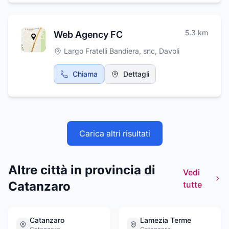
linee. Ti aspettiamo per ospitarti un ambiente
confortevole, lasciati alle spalle le tue
preoccupazioni e concediti qualche ora di
5.3
km
Web Agency FC
relax, affidati alle mani dei nostri professionisti
del benessere.
Largo Fratelli Bandiera, snc
,
Davoli
Chiama
Dettagli
Carica altri risultati
Altre città in provincia di
Vedi
Catanzaro
tutte
Catanzaro
Lamezia Terme