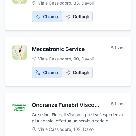
Viale Cassiodoro, 83
,
Davoli
esperto che prepara con passione,
competenza e professionalità.
Chiama
Dettagli
5.1
km
Meccatronic Service
Viale Cassiodoro, 90
,
Davoli
Chiama
Dettagli
5.1
km
Onoranze Funebri Viscomi Creazioni Floreali
Creazioni Floreali Viscomi grazieall'esperienza
pluriennale, effettua un servizio serio e
professionale di vestizione salme, cremazione
Viale Cassiodoro, 102
,
Davoli
e fornisce urne cinerarie prestigiose ed