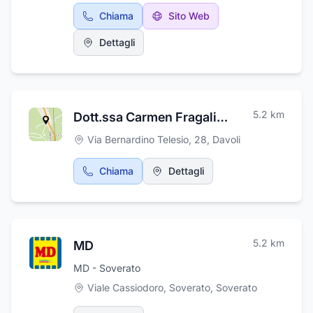
eleganti. Sarà premura del nostro staff
Chiama
Sito Web
aiutarvi, con tutta la delicatezza possibile,
nella scelta degli addobbi floreali, delle casse
Dettagli
funebri e del trasporto funebre migliore. Ci
occuperemo, inoltre, dell'allestimento della
camera ardente, delle operazioni cimiteriali e
delle tumulazioni.
5.2
km
Dott.ssa Carmen Fragalita Psicologa Psicoterapeuta
Via Bernardino Telesio, 28
,
Davoli
Chiama
Dettagli
5.2
km
MD
MD - Soverato
Viale Cassiodoro, Soverato
,
Soverato