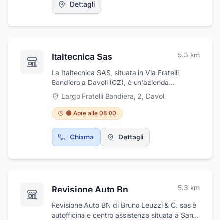
Dettagli
5.3
km
Italtecnica Sas
La Italtecnica SAS, situata in Via Fratelli
Bandiera a Davoli (CZ), è un'azienda
specializzata nell'assistenza e vendita di
Largo Fratelli Bandiera, 2
,
Davoli
macchine per ufficio, nonché nella stampa
grafica pubblicitaria. Con un'ampia gamma di
🟠 Apre alle 08:00
prodotti e soluzioni innovative, l'azienda offre
fotocopiatrici, stampanti laser, toner, copiatrici
Chiama
Dettagli
eliografiche e dispositivi digitali per la stampa
e la copia.Oltre alle attrezzature per la
stampa, Italtecnica fornisce arredamento,
attrezzature e cancelleria per uffici,
rivolgendosi a piccole e medie imprese,
5.3
km
Revisione Auto Bn
nonché a enti pubblici. Grazie alla sua
esperienza, propone soluzioni su misura per la
Revisione Auto BN di Bruno Leuzzi & C. sas è
gestione documentale, l'archiviazione e la
autofficina e centro assistenza situata a San
stampa digitale, sia in bianco e nero che a