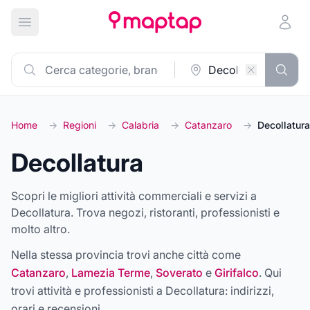
Apri menu principale
Home
→
Regioni
→
Calabria
→
Catanzaro
→
Decollatura
Decollatura
Scopri le migliori attività commerciali e servizi a
Decollatura. Trova negozi, ristoranti, professionisti e
molto altro.
Nella stessa provincia trovi anche città come
Catanzaro
,
Lamezia Terme
,
Soverato
e
Girifalco
. Qui
trovi attività e professionisti a
Decollatura
: indirizzi,
orari e recensioni.