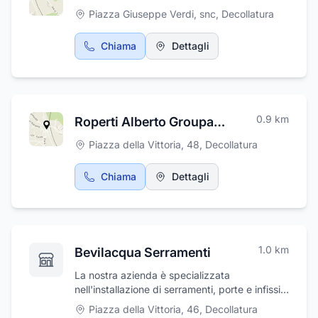
Piazza Giuseppe Verdi, snc
,
Decollatura
Chiama
Dettagli
0.9
km
Roperti Alberto Groupama, HDI, AXA e UnipolSai Assicurazioni
Piazza della Vittoria, 48
,
Decollatura
Chiama
Dettagli
1.0
km
Bevilacqua Serramenti
La nostra azienda è specializzata
nell'installazione di serramenti, porte e infissi.
Con anni di esperienza nel settore,
Piazza della Vittoria, 46
,
Decollatura
garantiamo prodotti di qualità.