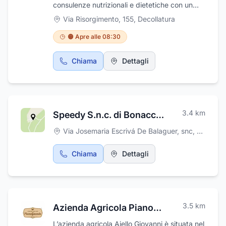
in Via Cianflone a Decollatura.
consulenze nutrizionali e dietetiche con un
attento lavoro di conoscenza e di anamnesi
Via Risorgimento, 155
,
Decollatura
alimentare
🟠 Apre alle 08:30
Chiama
Dettagli
3.4
km
Speedy S.n.c. di Bonacci Giovanni & C.
Via Josemaria Escrivá De Balaguer, snc
,
Soveria 
Chiama
Dettagli
3.5
km
Azienda Agricola PianoGrande Aiello
L’azienda agricola Aiello Giovanni è situata nel