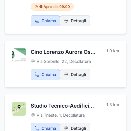
🟠 Apre alle 09:00
Chiama
Dettagli
1.0
km
Gino Lorenzo Aurora Osteopata D.O. BSc
Via Sorbello, 22
,
Decollatura
Chiama
Dettagli
1.3
km
Studio Tecnico-Aedificium-
Via Trieste, 1
,
Decollatura
Chiama
Dettagli