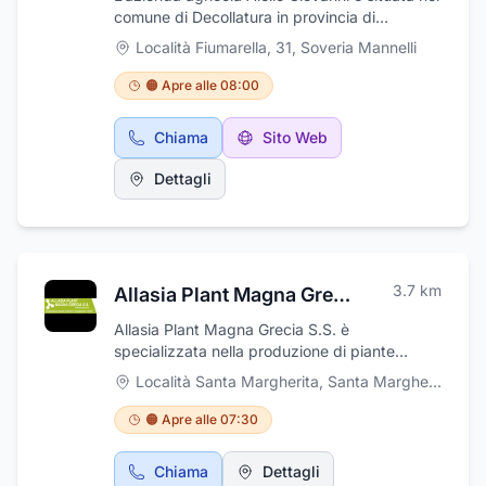
comune di Decollatura in provincia di
Catanzaro, alle pendici del monte Reventino.
Località Fiumarella, 31
,
Soveria Mannelli
L’azienda è gestita a carattere familiare con
vari appezzamenti di terreno e produce e
🟠 Apre alle 08:00
distribuisce ortaggi freschi. Le patate sono
coltivate tutto l'anno, mentre altri ortaggi e
Chiama
Sito Web
frutta, come zucchine, peperoni e fragole e
castagne sono coltivati stagionalmente per
Dettagli
garantire ortaggi genuini e gustosi. E'
possibile acquistare i prodotti contattando
direttamente l'azienda.
3.7
km
Allasia Plant Magna Grecia S.S.
Allasia Plant Magna Grecia S.S. è
specializzata nella produzione di piante
forestali per imboschimenti e arboricoltura da
Località Santa Margherita
,
Santa Margherita Scalo
legno, arbusti ed alberi per siepi campestri e
per ripristino ambientale, pioppi per legname
🟠 Apre alle 07:30
da lavoro e cloni selezionati da biomassa,
giovani piante ornamentali da ricoltivare ,
Chiama
Dettagli
piante fruttifere di antica coltivazione ed a