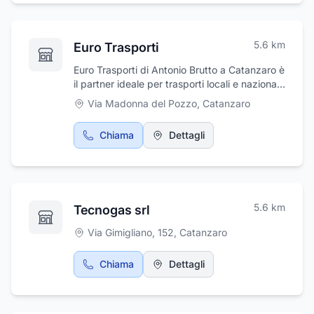
5.6
km
Euro Trasporti
Euro Trasporti di Antonio Brutto a Catanzaro è
il partner ideale per trasporti locali e nazionali.
Offriamo soluzioni affidabili e sicure, con
Via Madonna del Pozzo
,
Catanzaro
pedane di carico e scarico per una gestione
efficiente delle merci. Puntualità,
Chiama
Dettagli
professionalità e attenzione alle esigenze del
cliente sono i nostri valori. Scegli Euro
Trasporti per un servizio su misura, rapido e
conveniente. Contattaci per una consulenza
personalizzata!
5.6
km
Tecnogas srl
Via Gimigliano, 152
,
Catanzaro
Chiama
Dettagli