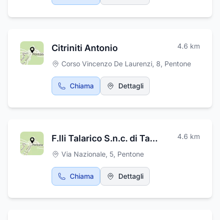
specializzandosi nel Fotovoltaico, Eolico e
Domotica in concomitanza con la sempre più
crescente richiesta verso il risparmio ed il
Green. Oggi la ditta svolge ogni tipo di lavoro
4.6
km
Citriniti Antonio
di ristrutturazione edile di vecchi stabili
riportandoli alle più attuali costruzioni piene di
Corso Vincenzo De Laurenzi, 8
,
Pentone
tecnologia e confort.
Chiama
Dettagli
4.6
km
F.lli Talarico S.n.c. di Talarico G. & C.
Via Nazionale, 5
,
Pentone
Chiama
Dettagli