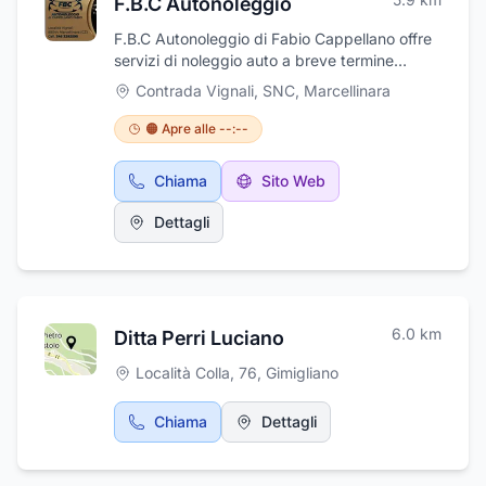
F.B.C Autonoleggio
F.B.C Autonoleggio di Fabio Cappellano offre
servizi di noleggio auto a breve termine
personalizzati ad ogni esigenza. Il nostro
Contrada Vignali, SNC
,
Marcellinara
impegno è offrire il miglior servizio possibile ai
nostri clienti, i quali su richiesta avranno la
🟠 Apre alle --:--
possibilità di ricevere la vettura da loro
prenotata direttamente in areoporto,stazione
Chiama
Sito Web
o a casa distanza permettendo. Inoltre per
noleggiare una delle nostre auto NON è
Dettagli
necessario essere in possesso di una carta di
credito. Contattaci senza impegno per il tuo
preventivo GRATUITO E PERSONALIZZATOI!!
6.0
km
Ditta Perri Luciano
Località Colla, 76
,
Gimigliano
Chiama
Dettagli