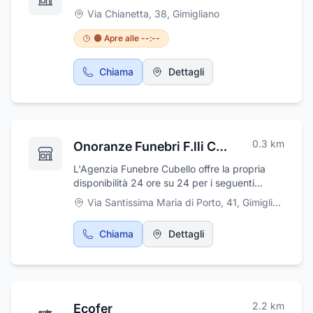
Via Chianetta, 38
,
Gimigliano
🟠 Apre alle --:--
Chiama
Dettagli
0.3
km
Onoranze Funebri F.lli Cubello
L'Agenzia Funebre Cubello offre la propria
disponibilità 24 ore su 24 per i seguenti
servizi: ambulanza, cremazione, fioraio,
Via Santissima Maria di Porto, 41
,
Gimigliano
necrologi, pratiche funebri e recupero salma.
Inoltre, effettua servizio festivo, si occupa di
Chiama
Dettagli
vestizione salme e di trasporto funebre
nazionale ed internazionale. Ci troviamo a
Gimigliano (CZ).
2.2
km
Ecofer