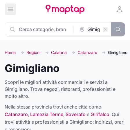
Apri menu principale
Home
→
Regioni
→
Calabria
→
Catanzaro
→
Gimigliano
Gimigliano
Scopri le migliori attività commerciali e servizi a
Gimigliano. Trova negozi, ristoranti, professionisti e
molto altro.
Nella stessa provincia trovi anche città come
Catanzaro
,
Lamezia Terme
,
Soverato
e
Girifalco
. Qui
trovi attività e professionisti a
Gimigliano
: indirizzi, orari
e recensioni.