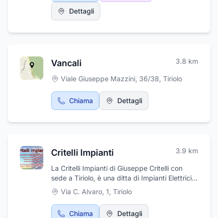
nel settore per fornire alla nostra clientela un
Dettagli
servizio sempre maggiore ed una garanzia
sempre migliore. Siamo anche in grado di
offrirti soluzioni d'arredo personalizzate:
caminetti d'arredo e stufe per arredamento
che ben si integrano nell'ambiente sia classico
3.8
km
Vancali
sia moderno.
Viale Giuseppe Mazzini, 36/38
,
Tiriolo
Chiama
Dettagli
3.9
km
Critelli Impianti
La Critelli Impianti di Giuseppe Critelli con
sede a Tiriolo, è una ditta di Impianti Elettrici e
Costruzioni Generali che negli ultimi decenni,
Via C. Alvaro, 1
,
Tiriolo
è stata in grado di seguire l'evolversi dei
tempi e delle tecnologie cosi, ha svoltato
Chiama
Dettagli
sempre più verso le energie alternative