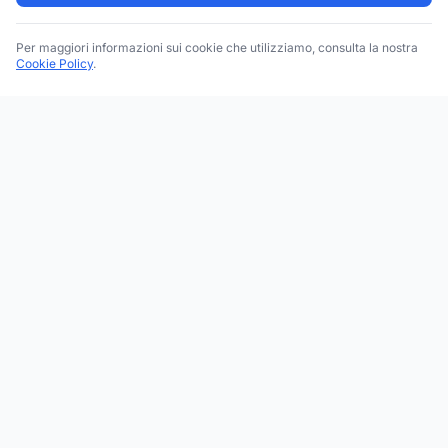
Per maggiori informazioni sui cookie che utilizziamo, consulta la nostra
Cookie Policy
.
Trova le migliori attività commerciali, negozi e servizi in tutta
Italia. Ricerca per categoria, brand, regione, provincia e città.
Facebook
Instagram
Twitter