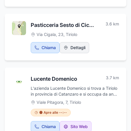
consegne a domicilio. Orario estivo dal lunedi
al venerdi dalle 7 alle 13 e dalle 14.30 alle 20.
Sabato dalle 7 alle 13.
3.6
km
Pasticceria Sesto di Ciccone Sesto
Via Cigala, 23
,
Tiriolo
Chiama
Dettagli
3.7
km
Lucente Domenico
L'azienda Lucente Domenico si trova a Tiriolo
in provincia di Catanzaro e si occupa da anni
di riscaldamento e stufe a pellets. Da noi
Viale Pitagora, 7
,
Tiriolo
troverai ogni soluzione adatta al tuo scopo:
caminetti,, stufe a pellets, e ibride
🟠 Apre alle --:--
legna/pellets. Inoltre troverai caldaie a
condensazione e sistemi ibridi e radianti.
Chiama
Sito Web
Trattiamo solo con marchi importanti e leader