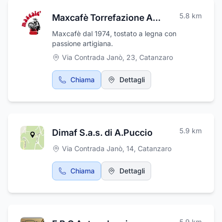
5.8
km
Maxcafè Torrefazione Artigianale
Maxcafè dal 1974, tostato a legna con
passione artigiana.
Via Contrada Janò, 23
,
Catanzaro
Chiama
Dettagli
5.9
km
Dimaf S.a.s. di A.Puccio
Via Contrada Janò, 14
,
Catanzaro
Chiama
Dettagli
5.9
km