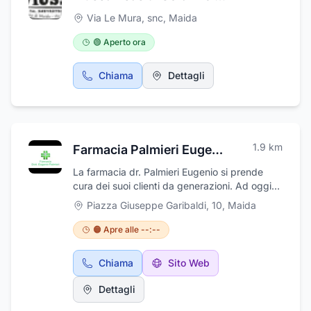
Via Le Mura, snc
,
Maida
🟢 Aperto ora
Chiama
Dettagli
1.9
km
Farmacia Palmieri Eugenio
La farmacia dr. Palmieri Eugenio si prende
cura dei suoi clienti da generazioni. Ad oggi
questa tradizione è portata avanti con
Piazza Giuseppe Garibaldi, 10
,
Maida
competenza e cortesia dal dottore Eugenio
che offre all'interno del proprio negozio
🟠 Apre alle --:--
un'ampia dispensa di medicinali e prodotti per
la cura della persona, con una particolare
Chiama
Sito Web
attenzione ai rimedi e ai preparati omeopatici.
La farmacia si rende disponibile a informazioni
Dettagli
e consulenze per prodotti per diabetici,
omotossicologici, prodotti fitoterapici, alimenti