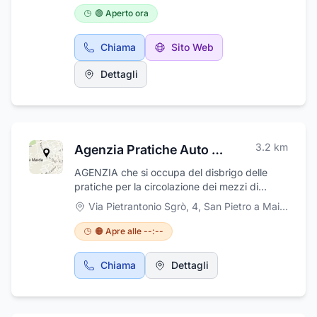
garantisce disponibilità notturna e festivi.
🟢 Aperto ora
Professionalità e rispetto sono le parole chiavi
dell'onoranze funebri Gullo. Offre i propri
Chiama
Sito Web
servizi 24 ore su 24 con reperibilità 7 giorni su
7. L'impresa, avvalendosi della collaborazione
Dettagli
di personale qualificato e in divisa, propone
necrologie su quotidiani, allestimento camere
ardenti, stampa di pubblicazioni e santini,
trasporti comunali, nazionali ed esteri,
disbrigo pratiche cimiteriali e notarili.
3.2
km
Agenzia Pratiche Auto Sgro' di Simone Sgrò
L'impresa, inoltre, dispone di numerosi
addobbi floreali. Massima professionalità e
AGENZIA che si occupa del disbrigo delle
riservatezza.
pratiche per la circolazione dei mezzi di
trasporto e per il guidatore. SPORTELLO
Via Pietrantonio Sgrò, 4
,
San Pietro a Maida
TELEMATICO DELL' AUTOMOBILISTA
🟠 Apre alle --:--
Chiama
Dettagli