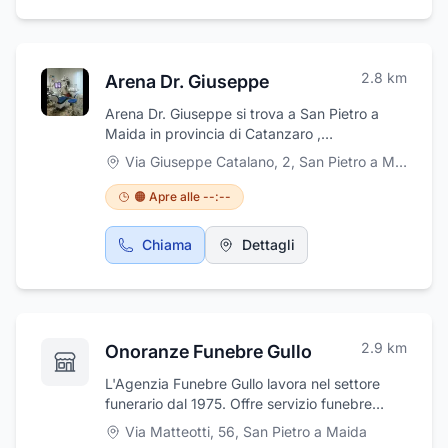
2.8
km
Arena Dr. Giuseppe
Arena Dr. Giuseppe si trova a San Pietro a
Maida in provincia di Catanzaro ,
Specializzato in odontostomatologia , offre
Via Giuseppe Catalano, 2
,
San Pietro a Maida
grande professionalità nel suo campo.E'
specializzato in detartrasi , odontoiatri ,
🟠 Apre alle --:--
chirurghi e odontoiatri , endodonzia , estetica
dentale , implantologia .Vi aspettiamo.
Chiama
Dettagli
2.9
km
Onoranze Funebre Gullo
L'Agenzia Funebre Gullo lavora nel settore
funerario dal 1975. Offre servizio funebre
completo e servizio di ambulanza 24 h. Si
Via Matteotti, 56
,
San Pietro a Maida
avvale di personale cortese e discreto che