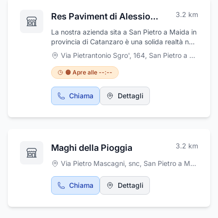
3.2
km
Res Paviment di Alessio Carchedi
La nostra azienda sita a San Pietro a Maida in
provincia di Catanzaro è una solida realtà nel
campo delle pavimentazioni. La Respaviment
Via Pietrantonio Sgro', 164
,
San Pietro a Maida
fornisce soluzioni altamente professionali e
personalizzate costruite sulle esigenze del
🟠 Apre alle --:--
cliente. Adottiamo tecniche all’avanguardia
insieme a materiali di altissima a qualità.
Chiama
Dettagli
Operiamo in tutta Italia .
3.2
km
Maghi della Pioggia
Via Pietro Mascagni, snc
,
San Pietro a Maida
Chiama
Dettagli