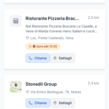
per intolleranti e celiaci proponendo corretti
stili alimentari. Il terzo lunedì del mese
effettuiamo l'esame audiometrico nonché
2.0
km
Ristorante Pizzeria Braceria ''Le Caselle''
esame dell'udito gratuito. ORARIO ESTIVO
FARMACIA : DALLE 9 ALLE 13 E DALLE 17.00
Nel Ristorante Pizzeria Braceria Le Caselle, a
ALLE 20.00.
Vena di Maida troverai menu italiani e cucina
tipica calabrese, potrai gustare piatti tipici e
Loc. Ponte Calderaio
,
Vena
tradizionali, grigliate pizza e primi piatti, non
lasciarti sfuggire l'occasione di mangiare la
🟠 Apre alle 12:00
pizza croccante, preparata appena sfornata
secondo metodi originali. Non va trascurata
Chiama
Dettagli
l'ampia scelta di specialità di caffè e tè in
questo locale.
2.3
km
Stonedil Group
Via Enrico Berlinguer, 79
,
Maida
Chiama
Dettagli