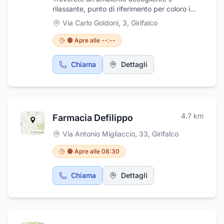
rilassante, punto di riferimento per coloro i
quali desiderino risolvere i propri problemi
Via Carlo Goldoni, 3
,
Girifalco
odontoiatrici in sicurezza.
🟠 Apre alle --:--
Chiama
Dettagli
4.7
km
Farmacia Defilippo
Via Antonio Migliaccio, 33
,
Girifalco
🟠 Apre alle 08:30
Chiama
Dettagli