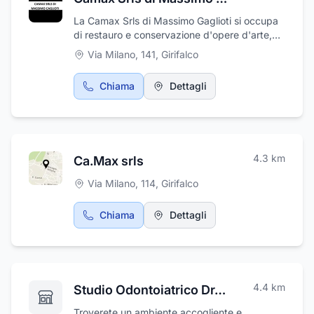
La Camax Srls di Massimo Gaglioti si occupa
di restauro e conservazione d'opere d'arte,
affreschi, statue, arredi antichi e moderni.
Via Milano, 141
,
Girifalco
Realizziamo infissi, gazebi , scale, porte,
tettoie, prefabbricati e bungalow in legno e ci
Chiama
Dettagli
occupiamo anche del montaggio di arredi.
Precisione, professionalità sono le qualità che
ci caratterizzano.
4.3
km
Ca.Max srls
Via Milano, 114
,
Girifalco
Chiama
Dettagli
4.4
km
Studio Odontoiatrico Dr. Marco Zaccone
Troverete un ambiente accogliente e