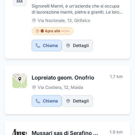
Signorelli Marmi, è un'azienda che si occupa
di lavorazione marmi, pietre e graniti. Le loro
lavorazioni, comprendono segagione dei
Via Nazionale, 13
,
Girifalco
blocchi, lucidatura delle lastre, taglio delle
lastre lucidatura dei semilavorati, imballaggio
🟠 Apre alle --:--
e spedizione, con personale altamente
qualificato e macchinari all'avanguardia(in
Chiama
Dettagli
particolare modo taglio Waterjet ad acqua) in
grado di soddisfare ogni particolare esigenza
sia su disegno, che su sagome fornite dai
clienti o rilevati dai nostri tecnici.
1.7
km
Lopreiato geom. Onofrio
Via Costiera, 12
,
Maida
Chiama
Dettagli
1.9
km
Mussari sas di Serafino Mussari & C.