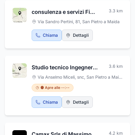
3.3
km
consulenza e servizi FinancialBox
Via Sandro Pertini, 81
,
San Pietro a Maida
Chiama
Dettagli
3.6
km
Studio tecnico Ingegnere Danilo Serratore
Via Anselmo Miceli, snc
,
San Pietro a Maida
🟠 Apre alle --:--
Chiama
Dettagli
4.2
km
Camax Srls di Massimo Caglioti