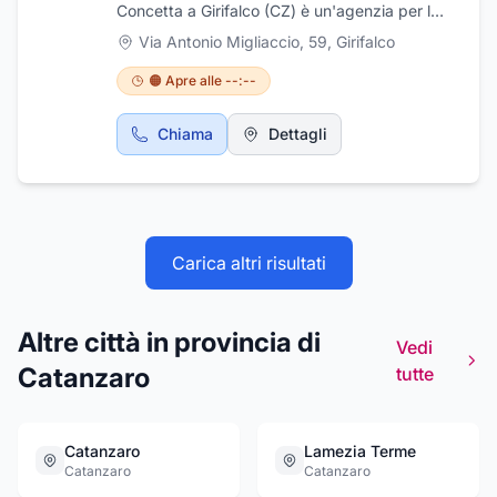
Concetta a Girifalco (CZ) è un'agenzia per le
pratiche automobilistiche con
Via Antonio Migliaccio, 59
,
Girifalco
specializzazione inelle immatricolazioni dei
veicoli esteri, certificati, dulpicati,
🟠 Apre alle --:--
trasferimenti di proprietà, rinnovo patenti,
porto d'armi e si occupa anche si certificati
Chiama
Dettagli
nautici.
Carica altri risultati
Altre città in provincia di
Vedi
Catanzaro
tutte
Catanzaro
Lamezia Terme
Catanzaro
Catanzaro