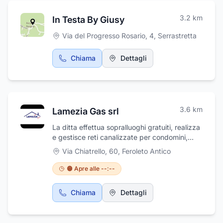
3.2
km
In Testa By Giusy
Via del Progresso Rosario, 4
,
Serrastretta
Chiama
Dettagli
3.6
km
Lamezia Gas srl
La ditta effettua sopralluoghi gratuiti, realizza
e gestisce reti canalizzate per condomini,
effettua consegna a domicilio. La Lamezia
Via Chiatrello, 60
,
Feroleto Antico
Gas oltre alla vendita di Gpl mette a
disposizione una serie di prodotti accessori
🟠 Apre alle --:--
per bombole e serbatoi, accessori per
campeggio, centraline, fornelli gpl, stufe a gpl
Chiama
Dettagli
etc. Il nostro focus è quello di rivolgerci come
punto di riferimento per i clienti, mantenendo
inalterati i nostri tratti distintivi, come la