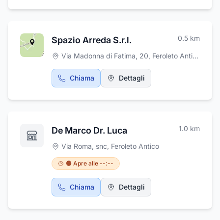
0.5
km
Spazio Arreda S.r.l.
Via Madonna di Fatima, 20
,
Feroleto Antico
Chiama
Dettagli
1.0
km
De Marco Dr. Luca
Via Roma, snc
,
Feroleto Antico
🟠 Apre alle --:--
Chiama
Dettagli