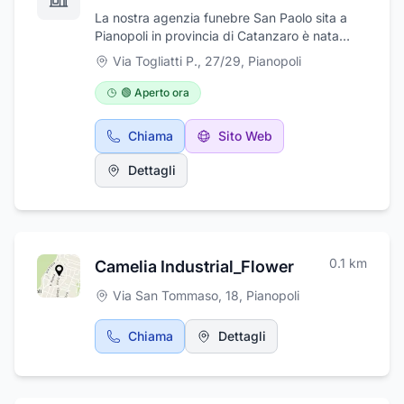
La nostra agenzia funebre San Paolo sita a
Pianopoli in provincia di Catanzaro è nata
grazie alla esperienza decennale del titolare
Via Togliatti P., 27/29
,
Pianopoli
Gaetano Fazio che mette a disposizione della
propria clientela un servizio altamente
🟢 Aperto ora
efficiente e puntuale . Servizio h 24,vestizione
e composizione salme,disbrigo pratiche
Chiama
Sito Web
burocratiche,necrologi sono solo alcuni dei
servizi che offriamo. La nostra agenzia opera
Dettagli
anche nelle località di Lamezia Terme
,Feroleto Antico e Serrastretta .
0.1
km
Camelia Industrial_Flower
Via San Tommaso, 18
,
Pianopoli
Chiama
Dettagli