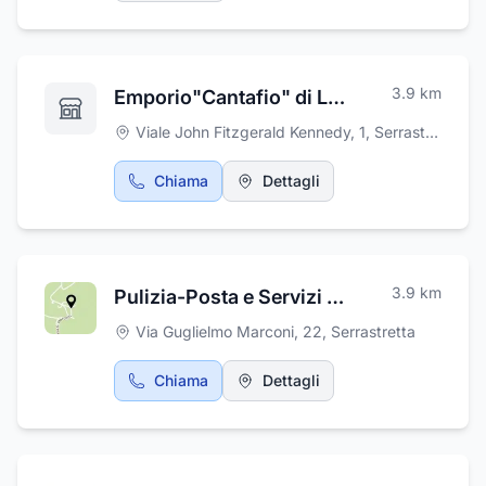
Carlo è oggi molto rinomata come azienda
agricola per la produzione, lavorazione,
trasformazione e confezionamento di olive da
tavolo, olive verdi sottolio, olive denocciolate
3.9
km
Emporio"Cantafio" di Lucia Maria Salvatrice
(ammaccate), olive nere infornate e olio EVO.
Troverete da noi confezioni regalo e
Viale John Fitzgerald Kennedy, 1
,
Serrastretta
degustazione. Contattaci e richiedi
informazioni sui nostri prodotti!
Chiama
Dettagli
3.9
km
Pulizia-Posta e Servizi Srls
Via Guglielmo Marconi, 22
,
Serrastretta
Chiama
Dettagli