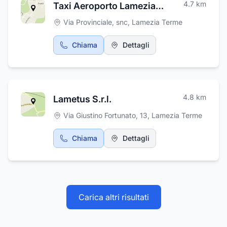
4.7
km
Taxi Aeroporto Lamezia Terme Calabria
Via Provinciale, snc
,
Lamezia Terme
Chiama
Dettagli
4.8
km
Lametus S.r.l.
Via Giustino Fortunato, 13
,
Lamezia Terme
Chiama
Dettagli
Carica altri risultati