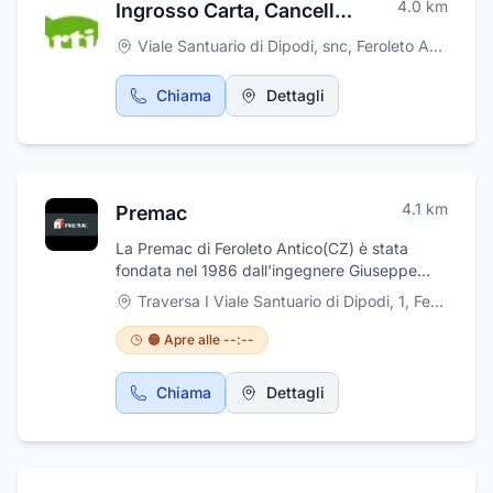
4.0
km
Ingrosso Carta, Cancelleria, Scuola -Ufficio
Viale Santuario di Dipodi, snc
,
Feroleto Antico
Chiama
Dettagli
4.1
km
Premac
La Premac di Feroleto Antico(CZ) è stata
fondata nel 1986 dall'ingegnere Giuseppe
Mascaro ed altri soci con l'intento di creare
Traversa I Viale Santuario di Dipodi, 1
,
Feroleto Antico
ed offrire un servizio nuovo di
sperimentazione nel settore civile, sia sui
🟠 Apre alle --:--
materiali che sulle strutture. Le numerose
esperienze accumulate, le diverse tipologie e
Chiama
Dettagli
problematiche di indagine e diagnosi che
sono state affrontate e risolte permettono di
affermare che i servizi forniti dalla Premac
sono un supporto fondamentale durante la
realizzazione dell'opera e l'attività di