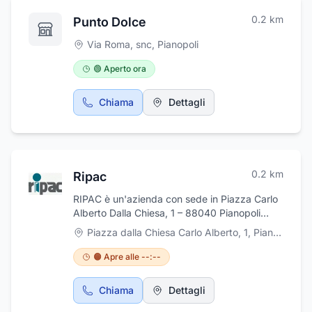
0.2
km
Punto Dolce
Via Roma, snc
,
Pianopoli
🟢 Aperto ora
Chiama
Dettagli
0.2
km
Ripac
RIPAC è un'azienda con sede in Piazza Carlo
Alberto Dalla Chiesa, 1 – 88040 Pianopoli
(CZ), Calabria.È specializzata nella
Piazza dalla Chiesa Carlo Alberto, 1
,
Pianopoli
realizzazione e installazione di portoni
industriali e porte da garage per uso civile.
🟠 Apre alle --:--
Grazie all’esperienza nel settore, l’azienda è in
grado di offrire soluzioni funzionali, resistenti e
Chiama
Dettagli
personalizzate, adatte sia alle esigenze di
grandi spazi produttivi che a quelle di