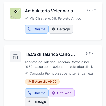
professionalità, affidabilità, qualità dei servizi
e dei prodotti offerti, tempestività nelle
3.7
km
Ambulatorio Veterinario Lametino
consegne. Visita il nostro sito web o
contattaci per info e preventivi.
Via Chiatrello, 36
,
Feroleto Antico
Chiama
Dettagli
3.7
km
Ta.Ca di Talarico Carlo Azienda Agricola/U Buccacciu Punto Vendita
Fondata da Talarico Giacomo Raffaele nel
1980 nasce come azienda produttrice di olio
di oliva. Nel 2010 si inserisce nell'azienda
Contrada Piombo Zappanotte, 8
,
Lamezia Terme
olearia Talarico Carlo, il figlio del fondatore,
che insieme al padre continua a far crescere
🟠 Apre alle 09:00
l'azienda, realizzando anche i prodotti
sottolio. Tutte le preparazioni avvengono
Chiama
Sito Web
naturalmente e solo con prodotti propri,
dando così vita ad una nuova realtà: l'attuale
Dettagli
azienda agricola TA.CA. TA.CA di Talarico