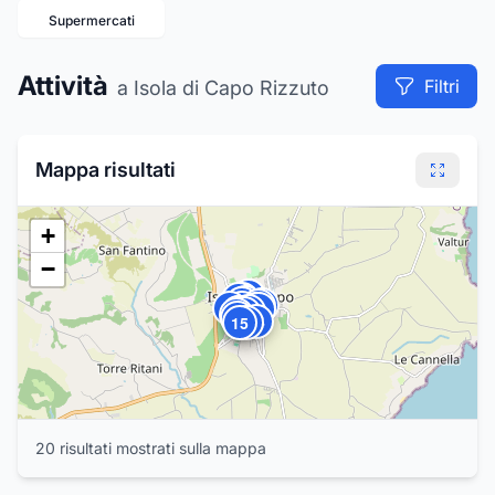
Supermercati
Attività
Filtri
a Isola di Capo Rizzuto
Mappa risultati
+
−
19
17
16
7
9
18
13
20
3
10
5
1
6
4
2
11
12
14
15
8
20
risultat
i
mostrat
i
sulla mappa