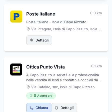
0.0
km
Poste Italiane
Poste Italiane - Isola di Capo Rizzuto
Via Pitagora, Isola di Capo Rizzuto
,
Isola di Capo Rizzuto
Dettagli
0.1
km
Ottica Punto Vista
A Capo Rizzuto la serietà e la professionalità
nella vendita di lenti a contatto e occhiali da
vista e da sole, a prezzi realmente
Via Cafaldo, snc
,
Isola di Capo Rizzuto
competitivi. L’Ottica Punto Vista di Arena
Tiziana, è specializzata in applicazione e
🟢 Aperto ora
vendita di lenti a contatto morbide ed a gas -
permeabile. L’attività si avvale di ottimi
Chiama
Dettagli
optometristi, sempre aggiornati nel settore, in