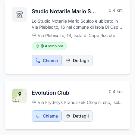
0.4
km
Studio Notarile Mario Sculco
Lo Studio Notarile Mario Sculco è ubicato in
Via Plebiscito, 16 nel comune di Isola Di Capo
Rizzuto, in provincia di Crotone, è
Via Plebiscito, 16
,
Isola di Capo Rizzuto
specializzato in atti notarili di compravendita
di immobili e servizi notarili in genere. Si
🟢 Aperto ora
occupa di tutti i servizi notarili, dalla stipula di
qualsiasi atto, al rilascio di certificazioni
Chiama
Dettagli
notarili. Il Notaio Sculco Mario opera anche
nella sede di Catanzaro in Via Arcivescovado,
1 con numero di telefono 0961 557232.
0.4
km
Evolution Club
Via Fryderyk Franciszek Chopin, snc
,
Isola di Capo Rizzuto
Chiama
Dettagli