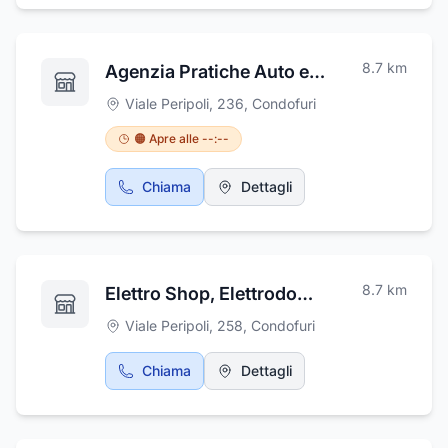
8.7
km
Agenzia Pratiche Auto e Moto di Nucera Maria Gisella
Viale Peripoli, 236
,
Condofuri
🟠 Apre alle --:--
Chiama
Dettagli
8.7
km
Elettro Shop, Elettrodomestici, Antennistica, Tv, Telefonia, Computer, Assistenz
Viale Peripoli, 258
,
Condofuri
Chiama
Dettagli