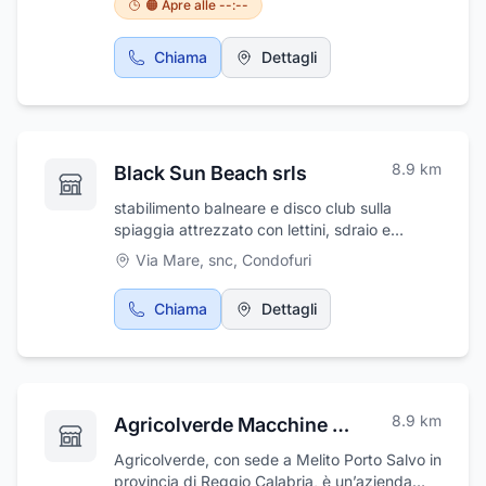
🟠 Apre alle --:--
Chiama
Dettagli
8.9
km
Black Sun Beach srls
stabilimento balneare e disco club sulla
spiaggia attrezzato con lettini, sdraio e
ombrelloni di paglia in stile hawaiano con
Via Mare, snc
,
Condofuri
ristorante e pizzeria vista mare
Chiama
Dettagli
8.9
km
Agricolverde Macchine Agricole Ricambi e Accessori
Agricolverde, con sede a Melito Porto Salvo in
provincia di Reggio Calabria, è un’azienda