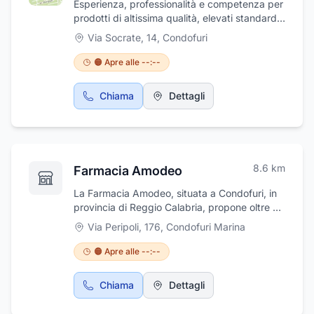
Esperienza, professionalità e competenza per
anche acquistare biglietti del treno presso la
prodotti di altissima qualità, elevati standard
ricevitoria.
di efficienza e sicurezza e una minuziosa cura
Via Socrate, 14
,
Condofuri
dei dettagli.Ricerca, innovazione e cura dei
dettagli sono alla base della nostra
🟠 Apre alle --:--
produzione, la filosofia del nostro design.
Chiama
Dettagli
8.6
km
Farmacia Amodeo
La Farmacia Amodeo, situata a Condofuri, in
provincia di Reggio Calabria, propone oltre ai
farmaci tradizionali, prodotti
Via Peripoli, 176
,
Condofuri Marina
parafarmaceutici, omeopatici, cosmetici ed
integratori. All'interno della farmacia potrete
🟠 Apre alle --:--
trovare anche un vasto assortimento di articoli
per neonati e bambini e prodotti veterinari per
Chiama
Dettagli
la salute dei vostri animali da compagnia.
Servizi di autoanalisi.