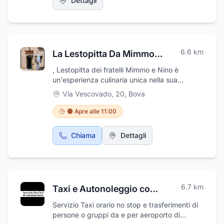
Dettagli
6.6
km
La Lestopitta Da Mimmo - Rosticceria
, Lestopitta dei fratelli Mimmo e Nino è
un'esperienza culinaria unica nella sua
specialità. Dalla rosticceria all'ampio buffet di
Via Vescovado, 20
,
Bova
antipasti, dai primissimi piatti al gustoso mix
di salumi e formaggi, fino ad arrivare a
🟠 Apre alle 11:00
degustare la cucina tradizionale della regione
Calabria. Visita Lestopitta dei fratelli Mimmo e
Chiama
Dettagli
Nino per assaporare il saporito mix di profumi,
sapori ed emozioni!
6.7
km
Taxi e Autonoleggio con Conducente
Servizio Taxi orario no stop e trasferimenti di
persone o gruppi da e per aeroporto di