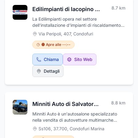
8.7
km
Edilimpianti di Iacopino Antonino
La Edilimpianti opera nel settore
dell'installazione d'impianti di riscaldamento,
condizionamento, pannelli solari, idraulici, nel
Via Peripoli, 407
,
Condofuri
campo commerciale, industriale e civile.
L'esperienza maturata e la professionalità del
🟠 Apre alle --:--
personale consentono di proporre soluzioni
impiantistiche tecnologicamente avanzate,
Chiama
Sito Web
mirate a soddisfare le richieste più esigenti.
Presso l'azienda, è inoltre possibile trovare
Dettagli
un'esposizione di stufe a pellet, cucine a
legna, stufe a legna, termocamini. Offre anche
i sistemi di riscaldamento domestico proposti
dalla Jolly-Mec, leader nel riscaldamento, che
assicura alti rendimenti sfruttando fonti di
8.8
km
Minniti Auto di Salvatore Minniti
energia alternativa e rinnovabili. Un impegno
innovativo, nel rispetto dell'ambiente e dello
Minniti Auto è un'autosalone specializzato
sfruttamento sostenibile delle risorse naturali.
nella vendita di autovetture multimarche
Da Edilimpianti di Iacopino anche
nuove, usate, aziendale e KM 0.
Ss106, 37.700
,
Condofuri Marina
l'opportunità di sfruttare i vantaggi del conto
termico e dello sconto in fattura.