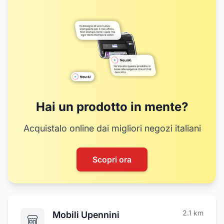
8
11
12
13
14
16
15
17
18
19
Hai un prodotto in mente?
Acquistalo online dai migliori negozi italiani
Scopri ora
2.1
km
Mobili Upennini