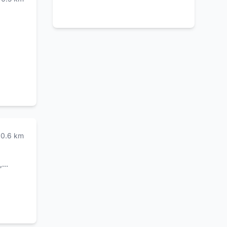
 ogni
terno,
0.6
km
,
gnature,
he si