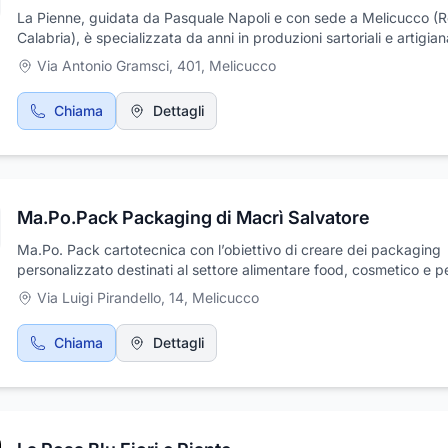
La Pienne, guidata da Pasquale Napoli e con sede a Melicucco (
Calabria), è specializzata da anni in produzioni sartoriali e artigianal
loro slogan, "Orgogliosamente Artigiano", riflette il loro impegno n
Via Antonio Gramsci, 401
,
Melicucco
realizzazione di camicie su misura e abiti da lavoro, oltre a elegant
da cerimonia, tutti con una forte enfasi sulla qualità e il Made in
Chiama
Dettagli
Italy.Camicie Su Misura e Alta SartoriaLa Pienne si rivolge a una cl
che apprezza l'attenzione ai particolari, la qualità e l'artigianalità i
Producono:Camicie su misura: Progettate per una vestibilità perfe
utilizzando un'ampia varietà di tessuti, fantasie e colori per soddis
diverse preferenze dei clienti.Produzioni sartoriali di classe: Inclusi
Ma.Po.Pack Packaging di Macrì Salvatore
eleganti e abiti da lavoro, disponibili anche per conto terzi.La qual
superiore dei loro tessuti e accessori, unita alla loro esperienza
Ma.Po. Pack cartotecnica con l’obiettivo di creare dei packaging
artigianale e alla perfetta vestibilità, rende le camicie Pienne i capi
personalizzato destinati al settore alimentare food, cosmetico e p
per ogni occasione.
ecommerce, consulenza
Via Luigi Pirandello, 14
,
Melicucco
Chiama
Dettagli