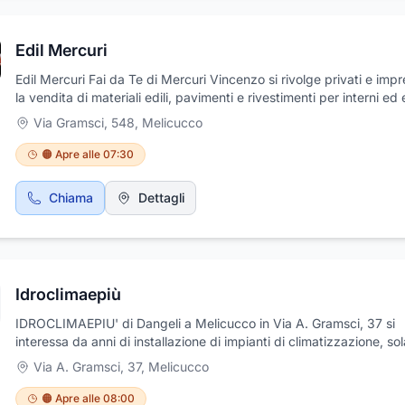
presentano. Video ispezione per valutare o scoprire le condotte ne
stato in cui si trovano. Raccolta e trasporti di rifiuti speciali non per
Edil Mercuri
con l'ausilio di container aperti o chiusi lasciati presso le aziende 
avessero bisogno. Servizio di identificazione leghe non visibili, co
Edil Mercuri Fai da Te di Mercuri Vincenzo si rivolge privati e imp
apparecchio metal detector.
la vendita di materiali edili, pavimenti e rivestimenti per interni ed 
e manufatti in cemento, e per la realizzazione di opere edili di ordi
Via Gramsci, 548
,
Melicucco
straordinaria amministrazione. La Edil Mercuri Fai da Te di Mercuri
Vincenzo è un importante e solido punto di riferimento per l'acquis
🟠 Apre alle 07:30
materiali edili, dai pavimenti ai rivestimenti per interni ed esterni, d
vernici, pitture, materiale idraulico e attrezzature.
Chiama
Dettagli
Idroclimaepiù
IDROCLIMAEPIU' di Dangeli a Melicucco in Via A. Gramsci, 37 si
interessa da anni di installazione di impianti di climatizzazione, so
termico, fotovoltaico , coibentazioni termiche. Inoltre, IDROCLIM
Via A. Gramsci, 37
,
Melicucco
specializzata nella fornitura di materiali termoidraulici e rinnovabili
Contattaci ed esponici le tue esigenze. Te le risolveremo. Ti aiute
🟠 Apre alle 08:00