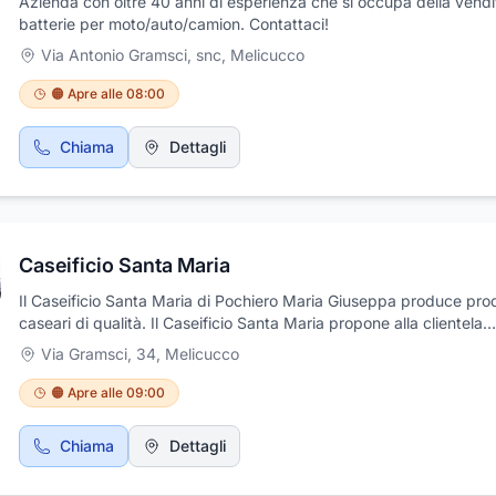
Azienda con oltre 40 anni di esperienza che si occupa della vendi
gratuito o vieni a visitare la nostra azienda, personale altamente
batterie per moto/auto/camion. Contattaci!
qualificato è a tua disposizione per soddisfare tutte le tue esigenz
Via Antonio Gramsci, snc
,
Melicucco
Siamo a Reggio nel cuore di Melicucco, in ctr. Speziale.
🟠 Apre alle 08:00
Chiama
Dettagli
Caseificio Santa Maria
Il Caseificio Santa Maria di Pochiero Maria Giuseppa produce prod
caseari di qualità. Il Caseificio Santa Maria propone alla clientela
un'ampia scelta di formaggi e latticini di pecora, capra e bufala. I
Via Gramsci, 34
,
Melicucco
prodotti sono tutti di ottima qualità, con selezione alla fonte e veri
degli allevamenti e dei processi produttivi.
🟠 Apre alle 09:00
Chiama
Dettagli