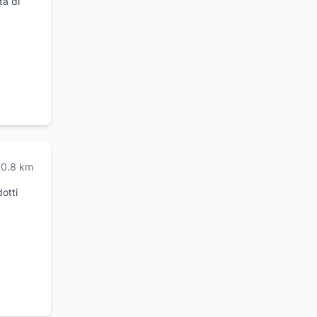
ta di
e.
0.8
km
otti
fica