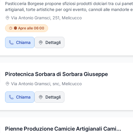
Pasticceria Borgese propone sfiziosi prodotti dolciari tra cui panet
artigianali, torte artistiche per ogni evento, cannoli alle mandorle e
pasticceria artigianale, fino ad arrivare a torroni e torroncini, torte 
Via Antonio Gramsci, 251
,
Melicucco
pasta di zucchero. Lo staff, disponibile e cortese, vi assisterà in o
vostra scelta consigliandovi le soluzioni migliori ai vostri gusti. Si
🟠 Apre alle 06:00
realizzano eleganti e raffinate torte da cerimonia e nuziali. Ogni cl
potrà assaporare gustosi torroni e pasta di mandorle. Prodotti di
Chiama
Dettagli
produzione artigianale. Si effettua, inoltre, servizio di caffetteria, 
disponibili gioco di Superenalotto e i servizi di Banca5 grazie al q
possibile effettuare pagamento di bollette, acquistare biglietti per 
autobus ed è possibile effettuare ricariche telefoniche. La pasticc
locato in v. Gramsci. Vi aspettiamo
Pirotecnica Sorbara di Sorbara Giuseppe
Via Antonio Gramsci, snc
,
Melicucco
Chiama
Dettagli
Pienne Produzione Camicie Artigianali Camicieria Camici da Lavoro - Conto Terzi