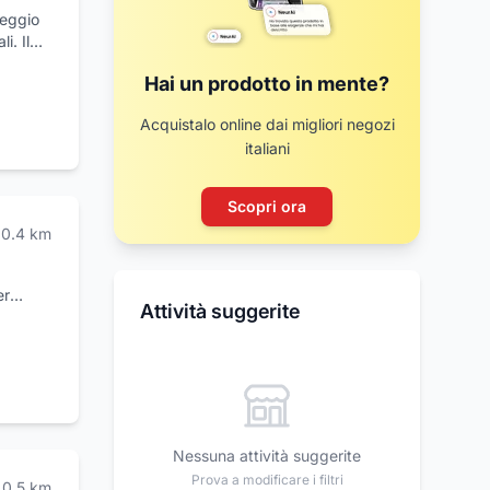
Reggio
i. Il
ella
Hai un prodotto in mente?
i capi
Acquistalo online dai migliori negozi
ientela
italiani
taliana.
tta,
fare le
Scopri ora
 vestiti
0.4
km
ità
 ideali
er
Attività suggerite
Nessuna attività suggerite
Prova a modificare i filtri
0.5
km