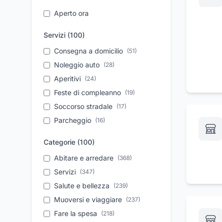
Aperto ora
Servizi (
100
)
Consegna a domicilio
(
51
)
Noleggio auto
(
28
)
Aperitivi
(
24
)
Feste di compleanno
(
19
)
Soccorso stradale
(
17
)
Parcheggio
(
16
)
Servizio di catering
(
16
)
Categorie (
100
)
Dermocosmesi
(
16
)
Abitare e arredare
(
368
)
Cambio olio
(
16
)
Servizi
(
347
)
Pizzeria con forno a legna
(
15
)
Salute e bellezza
(
239
)
Autonoleggio a breve
(
15
)
periodo
Muoversi e viaggiare
(
237
)
Trasferimento salme
Fare la spesa
(
218
)
(
14
)