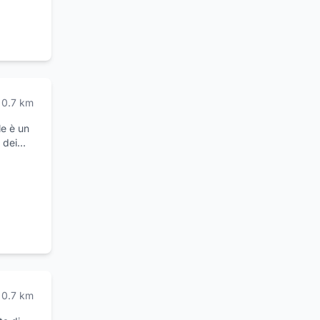
tenza e
0.7
km
le è un
 dei
ici e
e opere
to e
e. Per
ualità
tore dei
da
alizzate
ervizi
0.7
km
 titolo