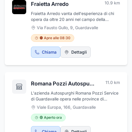
10.9
km
Fraietta Arredo
Fraietta Arredo vanta dell'esperienza di chi
opera da oltre 20 anni nel campo della
progettazione e vendita di arredamenti ed
Via Fausto Gullo, 9
,
Guardavalle
attrezzature per negozi, bar, macellerie,
ristoranti. Il nostro scopo è la cura e la
🟠 Apre alle 08:30
professionalità della fase progettuale ed
esecutiva di ogni attività commerciale. La
Chiama
Dettagli
realizzazione e l'arredamento di un negozio è
un evento che viene curato in ogni dettaglio
durante tutte le sue fasi. Di questa esperienza
certa e di questa passione, sempre nuova,
per il mestiere dell'arredatore, potete
11.0
km
Romana Pozzi Autospurghi
avvalervi nel momento che deciderete o
solamente penserete, di fare o rinnovare
L'azienda Autospurghi Romana Pozzi Service
l'arredamento del vostro negozio.
di Guardavalle opera nelle province di
Catanzaro, Reggio Calabria e Vibo Valentia.
Viale Europa, 166
,
Guardavalle
Esegue operazioni di spurgo fognature, pozzi
neri e fosse biologiche. Effettua inoltre pulizia
🟢 Aperto ora
e video ispezione di pozzi neri e di tubazione
per verificare eventuali guasti. Oltre alla
Chiama
Dettagli