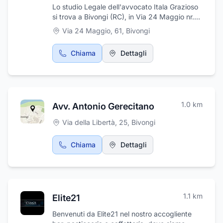
Lo studio Legale dell'avvocato Itala Grazioso
si trova a Bivongi (RC), in Via 24 Maggio nr.
61. Lo studio offre consulenza ed assistenza
Via 24 Maggio, 61
,
Bivongi
giudiziale in tutti i rami del diritto civile, con
specifica competenza nei settori del diritto di
Chiama
Dettagli
famiglia, del diritto del lavoro, tutela e
consulenza per infortunio sul lavoro,
risarcimento danni per incidenti stradali e
contrattualistica. La discrezione e la
professionalità dello studio, ne fanno uno dei
1.0
km
Avv. Antonio Gerecitano
punti di riferimento della zona.
Via della Libertà, 25
,
Bivongi
Chiama
Dettagli
1.1
km
Elite21
Benvenuti da Elite21 nel nostro accogliente