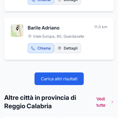
manutenzione fognaria effettua il rifacimento
fognatura, pulizia di pozzetti e di opere
idrauliche e fognarie. La ditta effettua un
pronto intervento quasi in tempo reale 24h su
24h, operando in tempi rapidi alla risoluzione
11.0
km
Barile Adriano
della problematica.
Viale Europa, 80
,
Guardavalle
Chiama
Dettagli
Carica altri risultati
Altre città in provincia di
Vedi
Reggio Calabria
tutte