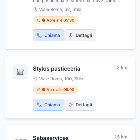
bar, pasticceria e caffetteria, dove siamo
appassionati di soddisfare ogni vostro
Viale Roma, 62
,
Stilo
desiderio culinario! Da deliziose colazioni con
gelateria artigianale ad un gusto di caffè
🟠 Apre alle 05:30
unico. Vi aspettiamo a Stilo (RC) in Viale Roma
62.
Chiama
Dettagli
1.2
km
Stylos pasticceria
Viale Roma, 100
,
Stilo
🟠 Apre alle 05:00
Chiama
Dettagli
1.5
km
Sabaservices