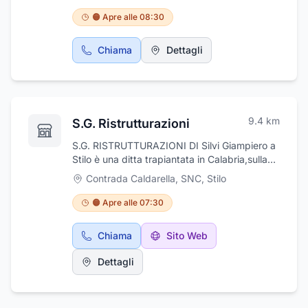
🟠 Apre alle 08:30
Chiama
Dettagli
9.4
km
S.G. Ristrutturazioni
S.G. RISTRUTTURAZIONI DI Silvi Giampiero a
Stilo è una ditta trapiantata in Calabria,sulla
costa jonica ,ma che ha sede
Contrada Caldarella, SNC
,
Stilo
operativa,svolgendo numerose attivita' di
ristrutturazioni anche nel territorio
🟠 Apre alle 07:30
laziale(Roma). Si occupa di ristrutturazioni
chiavi in mano per appartamenti ed ogni
Chiama
Sito Web
tipologia di attivita' commerciale. Il cliente non
dovra' preoccuparsi di nulla potendo contare
Dettagli
su personale qualificato in grado di
rispondere a tutte le domande e i dubbi
risolvendo ogni tipo di problematica. La S.G.