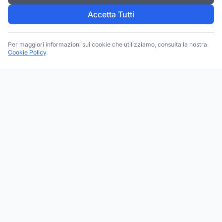
Accetta Tutti
Per maggiori informazioni sui cookie che utilizziamo, consulta la nostra
Cookie Policy
.
Trova le migliori attività commerciali, negozi e servizi in tutta
Italia. Ricerca per categoria, brand, regione, provincia e città.
Facebook
Instagram
Twitter