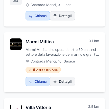
Contrada Merici, 31
,
Locri
Chiama
Dettagli
3.1
km
Marmi Mittica
Marmi Mittica che opera da oltre 50 anni nel
settore della lavorazione del marmo e graniti,
tramandando i saperi di padre in figlio, vanta
Contrada Merici, 10
,
Gerace
di essere rivenditore autorizzato Eta Camini
Italia, Adesital gruppo Mapei e Radiatori
🟠 Apre alle 07:45
2000. L’azienda propone una vasta gamma di
prodotti per il rivestimento di ripiani e
Chiama
Dettagli
pavimentazioni in marmo, gres, ceramiche,
pietra, realizzando soluzioni personalizzate
per ogni esigenza di rifinitura e di
abbellimento degli spazi e degli ambienti.
Grazie alla passione e alla professionalità
3.5
km
Villa Vittoria
acquisita, l’azienda è altamente competente