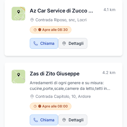
l’affidabilità e la puntualità dei suoi interventi e
4.1
km
Az Car Service di Zucco Andrea
le ottime condizioni che garantisce alla sua
clientela più affezionata. L'azienda ha sempre
Contrada Riposo, snc
,
Locri
rivolto grande attenzione alla gestione dei
ricambi e all'assistenza post vendita.
🟠 Apre alle 08:30
Macchine Agricole di Capogreco Domenico è
in strada statale 106, 11 a Sant'Ilario dello
Chiama
Dettagli
Ionio, in provincia di Reggio Calabria. Visitate
il nostro sito: www.capogrecotrattori.it e la
nostra pagina Facebook: CAPOGRECO
AGRICOLTURA.
4.2
km
Zas di Zito Giuseppe
Arredamenti di ogni genere e su misura:
cucine,porte,scale,camere da letto,tetti in
legno,serramenti ,mobili di ogni
Contrada Capitolo, 10
,
Ardore
genere,arredamenti negozi,bar uffici
🟠 Apre alle 08:00
Chiama
Dettagli