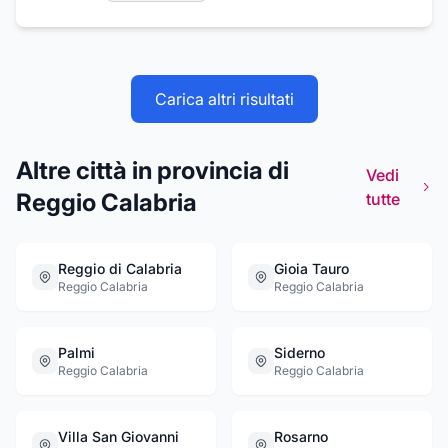
frittelline locali e primi piatti a base di pasta
fatta a mano, secondo le antiche ricette
calabresi. Le grigliate di pesce del vicino Mar
Ionio vi incanteranno con il loro fresco sapore.
E infine, per gli amanti della pizza, Il Lupo
Carica altri risultati
Cattivo è in grado di conquistare tutti i palati
con diverse specialità.
Altre città in provincia di
Vedi
Reggio Calabria
tutte
Reggio di Calabria
Gioia Tauro
Reggio Calabria
Reggio Calabria
Palmi
Siderno
Reggio Calabria
Reggio Calabria
Villa San Giovanni
Rosarno