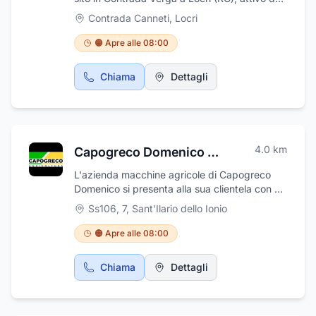
porte interne, porte basculanti, serrande
oltre 16 anni nel settore automotive, risponde
Contrada Canneti
,
Locri
motorizzate, costruzioni in ferro.
alle esigenze di privati ed aziende con
prodotti di elevata qualità. Forniamo ricambi
🟠 Apre alle 08:00
auto plurimarche, originali e aftermarket.
Ampia gamma di prodotti auto dalla
Chiama
Dettagli
meccanica alla carrozzeria. Rivenditore
autorizzato dei marchi Exide, Motul e Bardahl.
4.0
km
Capogreco Domenico Macchine Agricole
L'azienda macchine agricole di Capogreco
Domenico si presenta alla sua clientela con un
servizio di prim'ordine: ampia esposizione di
Ss106, 7
,
Sant'Ilario dello Ionio
macchine, magazzino ricambi e officina
riparazioni con tecnici specializzati. L'azienda
🟠 Apre alle 08:00
è in grado di fornire assistenza tecnica presso
la sede del cliente. Da anni è punto di
Chiama
Dettagli
riferimento di moltissime aziende agricole,
attività industriali ed imprenditoriali, imprese
di costruzione e ristrutturazione edile per la
qualità e l'efficienza dei suoi servizi,