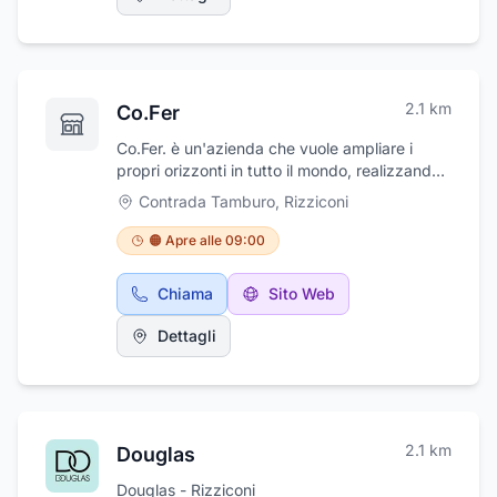
richiedere un preventivo a domicilio, gratuito.
2.1
km
Co.Fer
Co.Fer. è un'azienda che vuole ampliare i
propri orizzonti in tutto il mondo, realizzando
opere, architetture e infrastrutture orientate a
Contrada Tamburo
,
Rizziconi
rigenerare i territori e le periferie urbane, a
valorizzare il patrimonio storico, artistico e
🟠 Apre alle 09:00
naturale, a produrre bellezza e innovazione
sostenibile, contribuendo alla creazione del
Chiama
Sito Web
benessere economico e sociale delle
comunità di riferimento.
Dettagli
2.1
km
Douglas
Douglas - Rizziconi