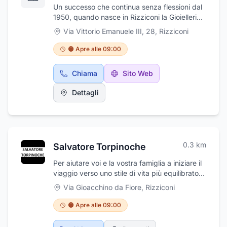
Un successo che continua senza flessioni dal
1950, quando nasce in Rizziconi la Gioielleria
Mazzù, fondata da Pasquale Mazzù, esperto
Via Vittorio Emanuele III, 28
,
Rizziconi
orologiaio, insieme alla moglie. Grazie al loro
grande impegno e affiancati dai figli, l'azienda
🟠 Apre alle 09:00
s'ingrandisce, affermandosi nella zona tra le
più qualificate ancor più da quando il figlio
Chiama
Sito Web
Carlo, avvertendo la necessità di una
maggiore competenza e professionalità
Dettagli
decide di intraprendere gli studi di scuola
orafa all'Istituto d'arte statale "B. Cellini" di
Valenza dove, dopo anni di studio ed
esperienze presso gli stessi laboratori, ottiene
il diploma di orafo con specializzazione in
0.3
km
Salvatore Torpinoche
oreficeria e gemmologia.
Per aiutare voi e la vostra famiglia a iniziare il
viaggio verso uno stile di vita più equilibrato,
visita il sito di SALVATORE TORPINOCHE per
Via Gioacchino da Fiore
,
Rizziconi
trovare i prodotti Herbalife che possono offrirti
benefici nutrizionali. Dal cibo saporito
🟠 Apre alle 09:00
all'esercizio fisico e alle cure personalizzate,
con l'ampia gamma di prodotti Herbalife