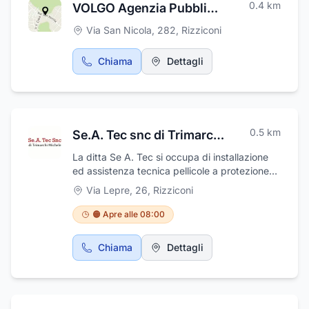
0.4
km
VOLGO Agenzia Pubblicitaria
Via San Nicola, 282
,
Rizziconi
Chiama
Dettagli
0.5
km
Se.A. Tec snc di Trimarchi Michele
La ditta Se A. Tec si occupa di installazione
ed assistenza tecnica pellicole a protezione
solare e pellicole solari per edifici si occupa di
Via Lepre, 26
,
Rizziconi
climatizzazione e condizionamento.
assistenza e manutenzione e nella vendita e
🟠 Apre alle 08:00
riparazione di elettrodomestici.
Chiama
Dettagli