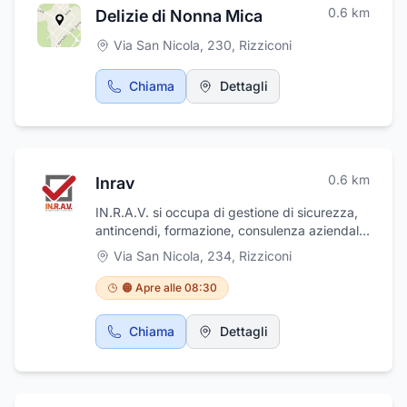
0.6
km
Delizie di Nonna Mica
Via San Nicola, 230
,
Rizziconi
Chiama
Dettagli
0.6
km
Inrav
IN.R.A.V. si occupa di gestione di sicurezza,
antincendi, formazione, consulenza aziendale,
progettazione e manutenzione impianti,
Via San Nicola, 234
,
Rizziconi
cartellonistica, estintori.
🟠 Apre alle 08:30
Chiama
Dettagli