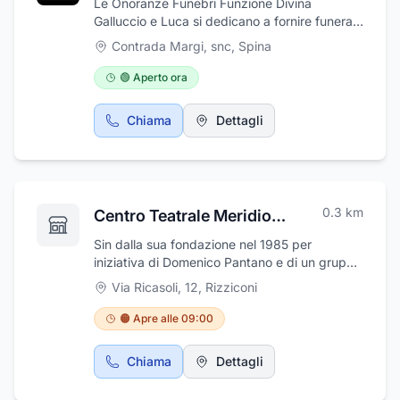
Le Onoranze Funebri Funzione Divina
Galluccio e Luca si dedicano a fornire funerali
significativi e rispettosi che rimangono fedeli
Contrada Margi, snc
,
Spina
ai desideri del defunto e dei suoi cari. La loro
massima attenzione ai dettagli e la vasta
🟢 Aperto ora
conoscenza delle tradizioni di tutte le culture
li rendono una risorsa preziosa per chi ha
Chiama
Dettagli
bisogno di servizi affidabili durante il periodo
del lutto. In momenti così difficili, quando le
emozioni sono tante, è confortante sapere
che un team di professionisti dedicato a
rendere sereno questo capitolo della vita è
0.3
km
Centro Teatrale Meridionale
solo a una telefonata di distanza.
Sin dalla sua fondazione nel 1985 per
iniziativa di Domenico Pantano e di un gruppo
di attori, registi e tecnici di grande
Via Ricasoli, 12
,
Rizziconi
esperienza, la C.T.M. Cooperativa Centro
Teatrale Meridionale è stata una rinomata
🟠 Apre alle 09:00
compagnia teatrale operante nella regione
calabrese. Attraverso regolari produzioni
Chiama
Dettagli
teatrali e attività di ospitalità, la cooperativa
ha ottenuto il riconoscimento professionale