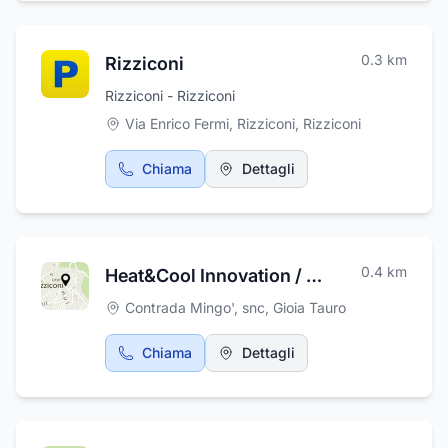
del Ministero dei Beni e delle Attività Culturali.
Si è dedicata a un discorso teatrale nazionale
ed europeo, fornendo servizi culturali anche
0.3
km
Rizziconi
alla propria madrepatria.
Rizziconi - Rizziconi
Via Enrico Fermi, Rizziconi
,
Rizziconi
Chiama
Dettagli
0.4
km
Heat&Cool Innovation / Fazio Maria
Contrada Mingo', snc
,
Gioia Tauro
Chiama
Dettagli