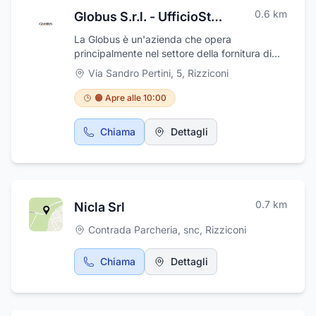
0.6
km
Globus S.r.l. - UfficioStore.it
La Globus è un'azienda che opera
principalmente nel settore della fornitura di
materiali e prodotti per l'ufficio. Essa cerca di
Via Sandro Pertini, 5
,
Rizziconi
dare una grande rilevanza ai servizi offerti e
di essere sempre pronta a soddisfare le
🟠 Apre alle 10:00
richieste dei clienti grazie, soprattutto,
all'impegno delle persone che la
Chiama
Dettagli
compongono. Offre prodotti e servizi, quali
articoli per l'ufficio e arredo, lavori grafici,
lavori tipografici, gadget pubblicitari,
hardware e software, creazione siti, grafica
pubblicitaria e loghi.
0.7
km
Nicla Srl
Contrada Parcheria, snc
,
Rizziconi
Chiama
Dettagli