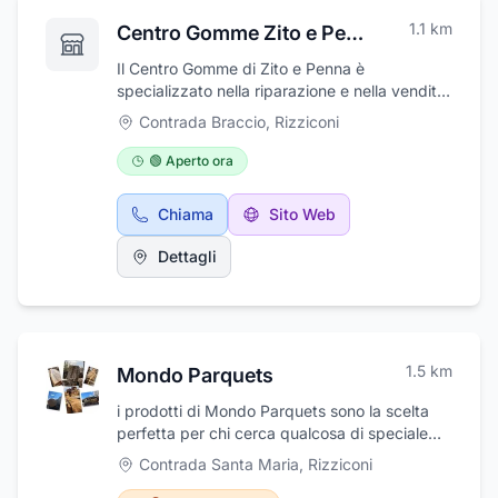
1.1
km
Centro Gomme Zito e Penna
Il Centro Gomme di Zito e Penna è
specializzato nella riparazione e nella vendita
di pneumatici per ogni genere di veicolo. Il
Contrada Braccio
,
Rizziconi
gommista di Rizziconi, in provincia di Reggio
Calabria, propone un'ampia gamma di
🟢 Aperto ora
pneumatici per fuoristrada, per automobili e
per macchine agricole. Propone inoltre
Chiama
Sito Web
pneumatici invernali e di occasione. Il
personale altamente qualificato dell'officina è
Dettagli
sempre a disposizione dei clienti per fornire
consulenze e consigli sui prodotti più adatti a
soddisfarne ogni esigenza.
1.5
km
Mondo Parquets
i prodotti di Mondo Parquets sono la scelta
perfetta per chi cerca qualcosa di speciale
per ravvivare qualsiasi arredamento. Con oltre
Contrada Santa Maria
,
Rizziconi
trent'anni di esperienza nel settore e filiali in