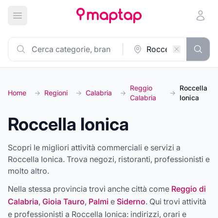
Apri menu principale
Reggio
Roccella
Home
→
Regioni
→
Calabria
→
→
Calabria
Ionica
Roccella Ionica
Scopri le migliori attività commerciali e servizi a
Roccella Ionica. Trova negozi, ristoranti, professionisti e
molto altro.
Nella stessa provincia trovi anche città come
Reggio di
Calabria
,
Gioia Tauro
,
Palmi
e
Siderno
. Qui trovi attività
e professionisti a
Roccella Ionica
: indirizzi, orari e