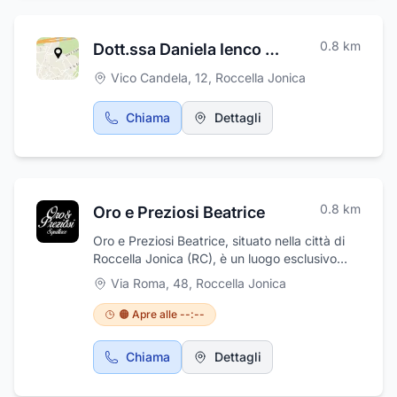
tue esigenze.
0.8
km
Dott.ssa Daniela Ienco Consulente del lavoro e del Lavoro
Vico Candela, 12
,
Roccella Jonica
Chiama
Dettagli
0.8
km
Oro e Preziosi Beatrice
Oro e Preziosi Beatrice, situato nella città di
Roccella Jonica (RC), è un luogo esclusivo
dove la raffinatezza e l'eleganza sono gli
Via Roma, 48
,
Roccella Jonica
ingredienti principali. I gioielli creati in questo
spazio ricercato non sono soltanto oggetti di
🟠 Apre alle --:--
grande valore, ma vere e proprie opere
d'arte. Simbolo di una bellezza senza tempo,
Chiama
Dettagli
creazioni che fondono insieme stili classici ed
eleganti linee moderne. All'interno di Oro e