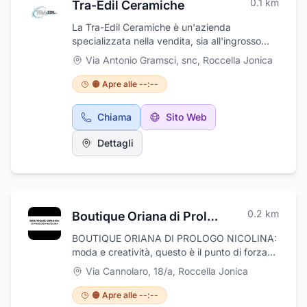
0.1
km
Tra-Edil Ceramiche
La Tra-Edil Ceramiche è un'azienda
specializzata nella vendita, sia all'ingrosso
che al dettaglio, di forniture termoidrauliche e
Via Antonio Gramsci, snc
,
Roccella Jonica
di arredo bagno. La ditta di Roccella Ionica, in
provincia di Reggio Calabria, offre un'ampia
🟠 Apre alle --:--
gamma di articoli quali box doccia, sanitari,
attrezzature per l'idromassaggio,
Chiama
Sito Web
climatizzatori, pompe di calore e caminetti. Si
occupa inoltre della vendita di pannelli, di
Dettagli
rubinetteria e di articoli di idraulica. La Tra-
Edil Ceramiche offre anche servizi di
consulenza per la progettazione, realizza
arredo bagno su misura e si occupa della
consegna a domicilio. Potete rivolgervi
0.2
km
Boutique Oriana di Prologo Nicolina
all'azienda per richiedere un preventivo
gratuito.
BOUTIQUE ORIANA DI PROLOGO NICOLINA:
moda e creatività, questo è il punto di forza
della boutique, che dal dal 1980 ha creato la
Via Cannolaro, 18/a
,
Roccella Jonica
sua attività, un'elegante boutique per
consentire alle sue clienti di scegliere,
🟠 Apre alle --:--
creando un look unico. Abiti alta moda donna,