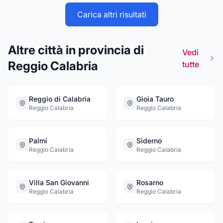
la produzione personalizzata di protesi oculari
e lenti prostetiche. L'azienda è registrata al
Carica altri risultati
Ministero della Salute come fabbricante di
dispositivi medici su misura per i settori
Oftalmico lenti a contatto , Oftalmico protesi
Altre città in provincia di
oculari e Ottico n. reg. ITCA01032881
Vedi
Certificata dal sistema di qualità UNI EN
Reggio Calabria
tutte
9001:2008/UNI EN 13485:2012.
Convenzionata con I.N.A.I.L. e S.S.N.
Reggio di Calabria
Gioia Tauro
Reggio Calabria
Reggio Calabria
Palmi
Siderno
Reggio Calabria
Reggio Calabria
Villa San Giovanni
Rosarno
Reggio Calabria
Reggio Calabria