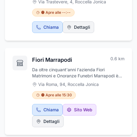
Via Trastevere, 4
,
Roccella Jonica
ai propri pazienti una gamma completa di
prestazioni e terapie odontoiatriche di
🟠 Apre alle --:--
altissimo livello. Servizi: igiene e profilassi
orto-osteo-posturodonzia, chirurgia e
Chiama
Dettagli
medicina estetica facciale, parodontologia,
implantologia conservativa, endodonzia,
pedodonzia, gnatologia, chirurgia orale,
ortodonzia protesi, radiologia digitale,
odontoiatria estetica.
0.6
km
Fiori Marrapodi
Da oltre cinquant'anni l'azienda Fiori
Matrimoni e Onoranze Funebri Marrapodi è
leader nel settore degli addobbi e delle
Via Roma, 94
,
Roccella Jonica
composizioni floreali per matrimoni, funerali,
cerimonie di ogni genere, eventi.
🟠 Apre alle 15:30
Professionalità, passione e soddisfazione del
cliente sono i pilastri su cui si basa l'azienda
Chiama
Sito Web
per offrire indistintamente a tutti i clienti un
servizio impeccabile e personalizzato in ogni
Dettagli
dettaglio. Contattaci ai numeri indicati per
maggiori info e preventivi, saremo lieti di
fornirti maggiori informazioni e soddisfare le