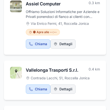
0.3
km
Assiel Computer
Offriamo Soluzioni Informatiche per Aziende e
Privati ponendoci di fianco ai clienti con
professionalità e autorevolezza. Non vediamo
Via Enrico Fermi, 41
,
Roccella Jonica
l'ora di accoglierti!
🟠 Apre alle --:--
Chiama
Dettagli
0.4
km
Vallelonga Trasporti S.r.l.
Contrada Lacchi, 51
,
Roccella Jonica
Chiama
Dettagli