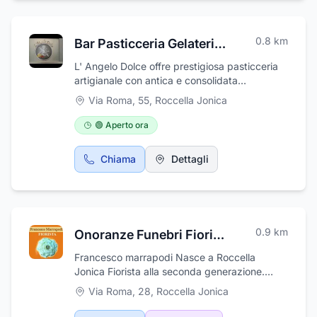
Preziosi Beatrice i clienti possono apprezzare
la tecnologia all'avanguardia adottata per
realizzare le meraviglie della sublime arte
0.8
km
Bar Pasticceria Gelateria L'Angelo Dolce
orafa.
L' Angelo Dolce offre prestigiosa pasticceria
artigianale con antica e consolidata
esperienza. Si distingue per l'ambiente
Via Roma, 55
,
Roccella Jonica
classico molto accogliente, dove è sempre
presente un vasto assortimento di paste,
🟢 Aperto ora
pasticcini e torte. Una pasticceria sempre
presente sul mercato, con una netta
Chiama
Dettagli
connotazione di serietà e professionalità. La
ricerca incessante di nuove tecniche di
lavorazione, consente ai suoi valenti maestri
pasticceri l'allestimento di raffinati rinfreschi e
straordinarie torte.
0.9
km
Onoranze Funebri Fiorista Francesco Marrapodi
Francesco marrapodi Nasce a Roccella
Jonica Fiorista alla seconda generazione.
Apprende la professione dai genitori e la
Via Roma, 28
,
Roccella Jonica
consolida frequentando, da pioniere, i corsi
per fioristi professionali già nel 1990. Nel