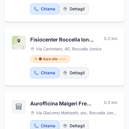
da cerimonia, personalizzati, borse e
Chiama
Dettagli
accessori a vostra disposizione.
0.2
km
Fisiocenter Roccella Ionica
Via Cannolaro, 40
,
Roccella Jonica
🟠 Apre alle --:--
Chiama
Dettagli
0.3
km
Aurofficina Malgeri Freancesco
Via Giacomo Matteotti, snc
,
Roccella Jonica
Chiama
Dettagli