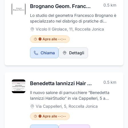
0.5
km
Brognano Geom. Francesco
Lo studio del geometra Francesco Brognano è
specializzato nel disbrigo di pratiche di
diverso tipo. Lo studio si rivolge a privati
Vicolo II Girolace, 11
,
Roccella Jonica
cittadini, imprese, Enti Pubblici e professionisti
del territorio è la scelta ideale per chi
🟠 Apre alle --:--
necessita di assistenza e consulenza in
materia di pratiche comunali e catastali ma
Chiama
Dettagli
anche per perizie, volture, progetti e
direzione dei lavori. Chiamate per richiedere
una consulenza specialistica, lo studio del
geometra Francesco Brognano, ha la sede a
Roccella Ionica in provincia di Reggio
0.5
km
Benedetta Iannizzi Hair Studio
Calabria,
Il nuovo salone di parrucchiere “Benedetta
Iannizzi HairStudio” in via Cappelleri, 5 a
Roccella Jonica, è fine e particolare. I colori
Via Cappelleri, 5
,
Roccella Jonica
chiari scelti per le pareti mettono in risalto i
particolari creati in nero per dare un tocco di
🟠 Apre alle --:--
eleganza e raffinatezza all’ambiente. Molto
accogliente già dall’entrata troviamo una