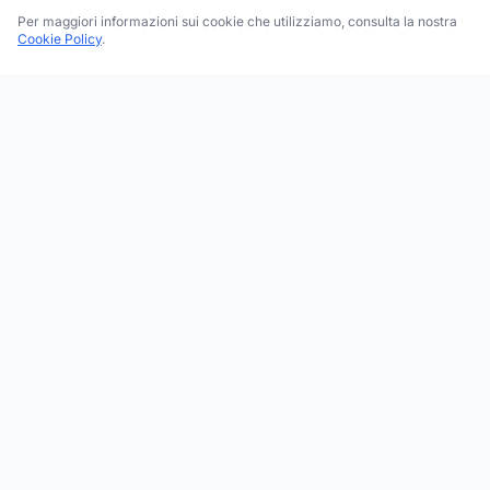
Per maggiori informazioni sui cookie che utilizziamo, consulta la nostra
Cookie Policy
.
Trova le migliori attività commerciali, negozi e servizi in tutta
Italia. Ricerca per categoria, brand, regione, provincia e città.
Facebook
Instagram
Twitter
ESPLORA