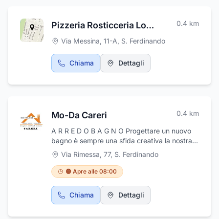
Ferdinando(RC). Sede Legale: via Temesa 9,
89132 Reggio Calabria.
0.4
km
Pizzeria Rosticceria Logudoro
Via Messina, 11-A
,
S. Ferdinando
Chiama
Dettagli
0.4
km
Mo-Da Careri
A R R E D O B A G N O Progettare un nuovo
bagno è sempre una sfida creativa la nostra
capacità è quella di offrire al mercato la giusta
Via Rimessa, 77
,
S. Ferdinando
risposta
🟠 Apre alle 08:00
Chiama
Dettagli