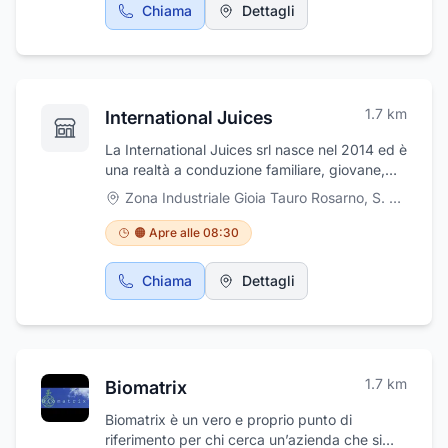
Chiama
Dettagli
1.7
km
International Juices
La International Juices srl nasce nel 2014 ed è
una realtà a conduzione familiare, giovane,
dinamica ed innovativa azienda operante nel
Zona Industriale Gioia Tauro Rosarno
,
S. Ferdinando
settore agroalimentare, valorizzando i
prodotti ed i sapori della Calabria nata dalla
🟠 Apre alle 08:30
passione e dell'amore verso la terra. Il nostro
stabilimento di produzione è situato nell'area
Chiama
Dettagli
industriale di Gioia Tauro - Rosarno - San
Ferdinando, la vicinanza al porto di Gioia
Tauro, facilita l'export dei nostri prodotti e
rende l'azienda competitiva anche sui mercati
internazionali. Lo stabilimento è attrezzato
1.7
km
Biomatrix
per la miscelazione di succhi di agrumi,
lavorazione del melograno e fornitura
Biomatrix è un vero e proprio punto di
personalizzata dei semilavorati per l'industria
riferimento per chi cerca un’azienda che si