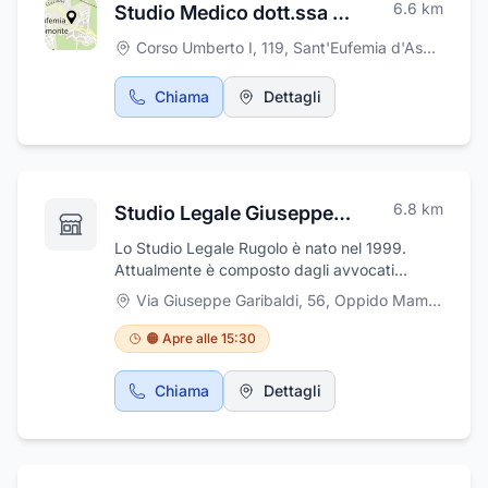
6.6
km
Studio Medico dott.ssa Maria Antonella Luppino
Corso Umberto I, 119
,
Sant'Eufemia d'Aspromonte
Chiama
Dettagli
6.8
km
Studio Legale Giuseppe Rugolo
Lo Studio Legale Rugolo è nato nel 1999.
Attualmente è composto dagli avvocati
Giuseppe Rugolo, Caterina Sofrè, Anna
Via Giuseppe Garibaldi, 56
,
Oppido Mamertina
Franza e da diversi collaboratori. Lo studio si
occupa di contenzioso civile, penale,
🟠 Apre alle 15:30
amministrativo e diritto tributario, nonché di
consulenza negli stessi settori. Nell'ambito del
Chiama
Dettagli
diritto civile una particolare attenzione è
dedicata al diritto di famiglia. Per quanto
concerne il diritto di famiglia, oltre a
separazioni e divorzi, si seguono anche
pratiche successorie e liquidazioni ereditarie.