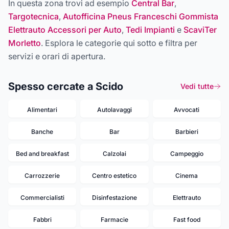
In questa zona trovi ad esempio
Central Bar
,
Targotecnica
,
Autofficina Pneus Franceschi Gommista
Elettrauto Accessori per Auto
,
Tedi Impianti
e
ScaviTer
Morletto
. Esplora le categorie qui sotto e filtra per
servizi e orari di apertura.
Spesso cercate a Scido
Vedi tutte
Alimentari
Autolavaggi
Avvocati
Banche
Bar
Barbieri
Bed and breakfast
Calzolai
Campeggio
Carrozzerie
Centro estetico
Cinema
Commercialisti
Disinfestazione
Elettrauto
Fabbri
Farmacie
Fast food