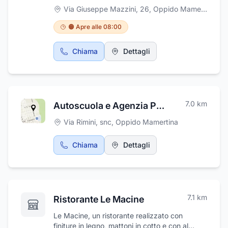
fornisce servizi di raccolta e trasporto di rifiuti
Via Giuseppe Mazzini, 26
,
Oppido Mamertina
speciali e RSU; fornisce il noleggio di
autocompattatori, spazzatrici e
🟠 Apre alle 08:00
lavacassonetti; si occupa dello spazzamento
manuale e meccanico aree pubbliche e
Chiama
Dettagli
private e del lavaggio cassonetti.
7.0
km
Autoscuola e Agenzia Pratiche Auto di Pignataro Antonino S.a.s.
Via Rimini, snc
,
Oppido Mamertina
Chiama
Dettagli
7.1
km
Ristorante Le Macine
Le Macine, un ristorante realizzato con
finiture in legno, mattoni in cotto e con al