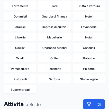
Ferramenta
Fiorai
Frutta e verdura
Gommisti
Guardia di finanza
Hotel
Idraulici
Imprese di pulizia
Lavanderie
Librerie
Macellerie
Notai
Oculisti
Onoranze funebri
Ospedali
Ostelli
Outlet
Palestre
Parrucchiere
Pescherie
Pizzerie
Ristoranti
Sartorie
Studio legale
Supermercati
Attività
Filtri
a Scido
20