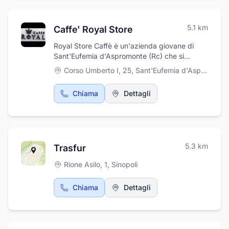
5.1
km
Caffe' Royal Store
Royal Store Caffè è un'azienda giovane di
Sant'Eufemia d'Aspromonte (Rc) che si
occupa non solo della vendita di caffè in
Corso Umberto I, 25
,
Sant'Eufemia d'Aspromonte
cialde, capsule, grani e macinato fresco, ma
anche della installazione in comodato d'uso di
Chiama
Dettagli
macchine da caffè e distribuzione di prodotti
in cialde e capsule per casa, uffici, hotel,
ristoranti. Puoi ordinare i nostri prodotti o
passare in negozio! Ti aspettiamo!
5.3
km
Trasfur
Rione Asilo, 1
,
Sinopoli
Chiama
Dettagli