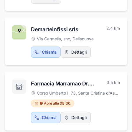
in ferro, lavori di lattoneria, grondaie
del padre e del nonno, riuscendo a coniugare
preverniciate. Inoltre, la Termofabbrialluminio
in maniera impeccabile tradizione ed
effettua noleggio camion gru fino a 26 metri e
innovazione.
cestello fino a 19 metri.
2.4
km
Demarteinfissi srls
Via Carmelia, snc
,
Delianuova
Chiama
Dettagli
3.5
km
Farmacia Marramao Dr.ssa Franca Antonella
Corso Umberto I, 73
,
Santa Cristina d'Aspromonte
🟠 Apre alle 08:30
Chiama
Dettagli