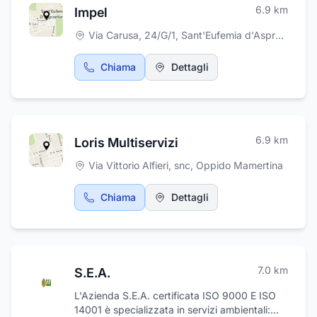
6.9
km
Impel
Via Carusa, 24/G/1
,
Sant'Eufemia d'Aspromonte
Chiama
Dettagli
6.9
km
Loris Multiservizi
Via Vittorio Alfieri, snc
,
Oppido Mamertina
Chiama
Dettagli
7.0
km
S.E.A.
L'Azienda S.E.A. certificata ISO 9000 E ISO
14001 è specializzata in servizi ambientali: