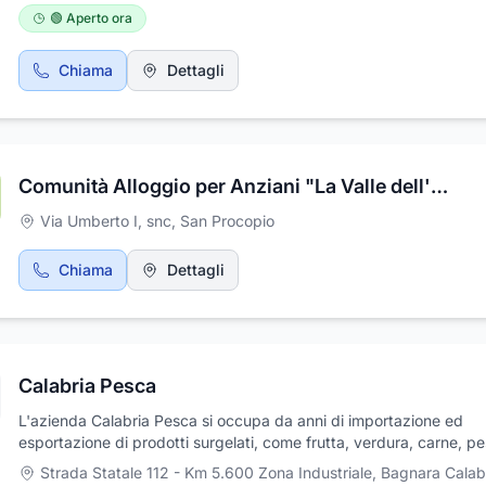
migliori marchi nazionali e internazionali, selezionati per garantire 
🟢 Aperto ora
design ed efficienza.Leader nel settore, Charm Ceramiche offre u
vasta gamma di pavimenti, rivestimenti, sanitari, rubinetterie e
Chiama
Dettagli
complementi d’arredo, oltre a soluzioni per riscaldamento e
climatizzazione firmate dai brand più affidabili. Il nostro team esp
professionale fornisce consulenze personalizzate, ascoltando le
esigenze di ogni cliente e proponendo soluzioni su misura, con l’ob
di soddisfare ogni esigenza abitativa e progettuale.Scegli Charm
Comunità Alloggio per Anziani "La Valle dell'Eden"
Ceramiche per trasformare i tuoi ambienti con stile, funzionalità e 
superiore.
Via Umberto I, snc
,
San Procopio
Chiama
Dettagli
Calabria Pesca
L'azienda Calabria Pesca si occupa da anni di importazione ed
esportazione di prodotti surgelati, come frutta, verdura, carne, p
gelati. Inoltre ci occupiamo anche della distribuzione e vendita al
Strada Statale 112 - Km 5.600 Zona Industriale
,
Bagnara Calab
dettaglio.. Per ulteriori informazioni ci potrete trovare a Bagnara 