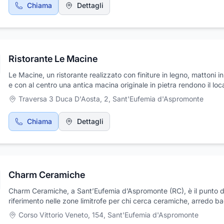
Chiama
Dettagli
Ristorante Le Macine
Le Macine, un ristorante realizzato con finiture in legno, mattoni in
e con al centro una antica macina originale in pietra rendono il loc
caldo e accogliente. Una scelta accurata di prodotti freschi e prov
Traversa 3 Duca D'Aosta, 2
,
Sant'Eufemia d'Aspromonte
esclusivamente dal nostro territorio. All'interno, inoltre, si possono
ammirare dei dipinti originali del maestro Stellario Baccellieri. La c
Chiama
Dettagli
un tripudio di antichi sapori che tendevano a scomparire, ma che
abbiamo rivalutato con la nostra esperienza e la nostra professiona
Le antiche ricette della nonna, la pasta fresca fatta in casa, i salu
locali, la ricotta, i formaggi dell’Aspromonte e un’infinita varietà di 
delizieranno il vostro palato. Una carta dei vini esclusivamente cal
Charm Ceramiche
che ben si sposano con i nostri piatti. Al tutto si aggiunge un servi
attento e cordiale. Per una serata con gli amici, una colazione di l
Charm Ceramiche, a Sant’Eufemia d’Aspromonte (RC), è il punto d
una gita fuori porta o una felice ricorrenza, il locale giusto dove ti 
riferimento nelle zone limitrofe per chi cerca ceramiche, arredo b
a tuo agio. Il Ristorante Le Macine è a vostra disposizione, su
porte, riscaldamento e climatizzazione di alta gamma. All’interno 
prenotazione, per ogni tipo di cerimonia.
Corso Vittorio Veneto, 154
,
Sant'Eufemia d'Aspromonte
showroom, in Corso Vittorio Veneto, 154, troverai prodotti d’élite d