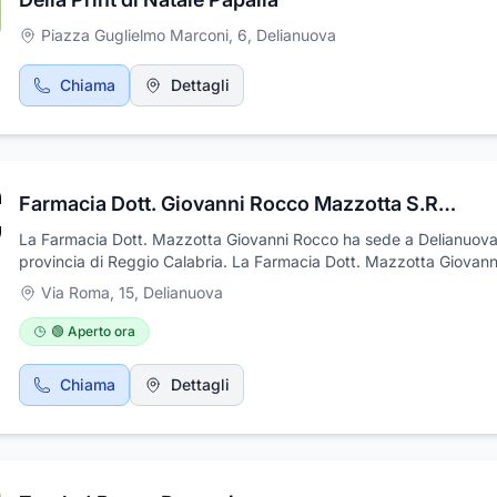
Piazza Guglielmo Marconi, 6
,
Delianuova
Chiama
Dettagli
Farmacia Dott. Giovanni Rocco Mazzotta S.R.L.
La Farmacia Dott. Mazzotta Giovanni Rocco ha sede a Delianuova
provincia di Reggio Calabria. La Farmacia Dott. Mazzotta Giovann
Rocco offre una vasta gamma di prodotti farmaceutici. La Farmaci
Via Roma, 15
,
Delianuova
Mazzotta Giovanni Rocco tratta prodotti erboristici, e garantisce s
infermieristico fino alla galenica, sia in accezione curativa che co
🟢 Aperto ora
Si avvale di personale altamente specializzato che, assieme alla
completezza della struttura, lo mettono in grado di rispondere a q
Chiama
Dettagli
tipo di richiesta da parte della clientela. I nostri punti di forza sono
professionalità, competenza e disponibilità del personale pronto a
mettere la propria conoscenza al servizio della clientela il costant
continuo approvvigionamento dei farmaci e il vasto assortimento 
prodotti.