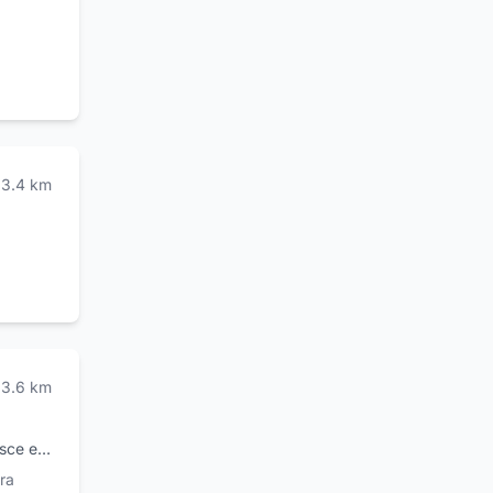
qualità,
na
erto e
iettivo
3.4
km
qualità
3.6
km
esce e
ra
Calabra,