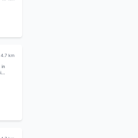
4.7
km
 in
i
a Dott.
ervizio
smetica.
ualsiasi
: la
e e
dei