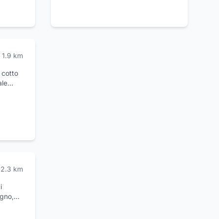
1.9
km
 cotto
ale
enienti
ucina è
lità.
mi
dolci
abresi
2.3
km
zio
avoro,
i
sentirai
agno,
dello
ei