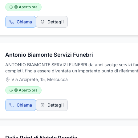
in via Contrada Pomarelle STRADA STATALE 112 - km 5.600.
🟢 Aperto ora
Chiama
Dettagli
Antonio Biamonte Servizi Funebri
ANTONIO BIAMONTE SERVIZI FUNEBRI da anni svolge servizi fu
completi, fino a essere diventata un importante punto di riferimen
settore. Professionalità e discrezione sono le irrinunciabili preroga
Via Arciprete, 15
,
Melicuccà
dell'agenzia, che svolge in prima persona ogni mansione relativa
all'organizzazione e alla gestione del rito funebre, in modo da gar
🟢 Aperto ora
ai propri clienti la massima tranquillità in un momento così delicat
quello del lutto.
Chiama
Dettagli
Delia Print di Natale Papalia