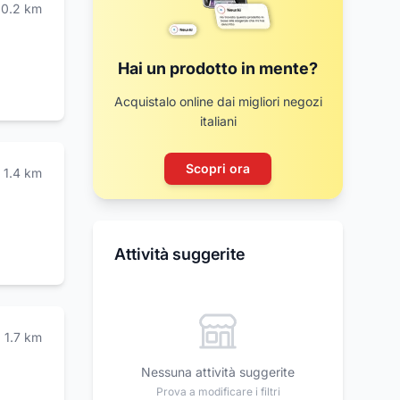
0.2
km
Hai un prodotto in mente?
Acquistalo online dai migliori negozi
italiani
Scopri ora
1.4
km
Attività suggerite
1.7
km
Nessuna attività suggerite
Prova a modificare i filtri