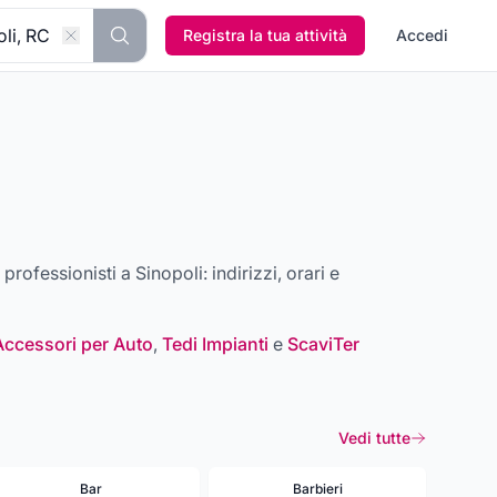
Registra la tua attività
Accedi
 e professionisti a
Sinopoli
: indirizzi, orari e
Accessori per Auto
,
Tedi Impianti
e
ScaviTer
Vedi tutte
Bar
Barbieri