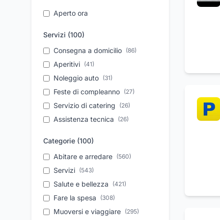
Aperto ora
Servizi (
100
)
Consegna a domicilio
(
86
)
Aperitivi
(
41
)
Noleggio auto
(
31
)
Feste di compleanno
(
27
)
Servizio di catering
(
26
)
Assistenza tecnica
(
26
)
Dermocosmesi
(
23
)
Categorie (
100
)
Movimento terra
(
22
)
Abitare e arredare
(
560
)
Prima colazione
(
22
)
Servizi
(
543
)
Apericena
(
22
)
Salute e bellezza
(
421
)
Omeopatia
(
20
)
Fare la spesa
(
308
)
Trasferimento salme
(
20
)
Muoversi e viaggiare
(
295
)
Assistenza post vendita
(
20
)