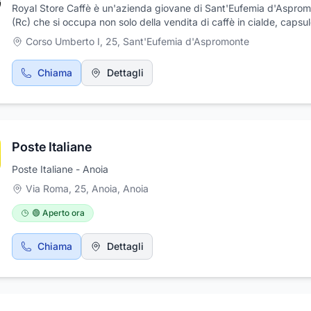
Royal Store Caffè è un'azienda giovane di Sant'Eufemia d'Aspro
(Rc) che si occupa non solo della vendita di caffè in cialde, capsul
grani e macinato fresco, ma anche della installazione in comodato
Corso Umberto I, 25
,
Sant'Eufemia d'Aspromonte
di macchine da caffè e distribuzione di prodotti in cialde e capsul
casa, uffici, hotel, ristoranti. Puoi ordinare i nostri prodotti o passa
Chiama
Dettagli
negozio! Ti aspettiamo!
Poste Italiane
Poste Italiane - Anoia
Via Roma, 25, Anoia
,
Anoia
🟢 Aperto ora
Chiama
Dettagli