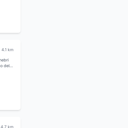
4.1
km
nebri
to del
tive
antire
o com'è
4.7
km