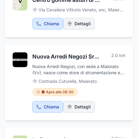
Via Cavaliere Vittorio Veneto, snc
,
Maierato
Chiama
Dettagli
2.0
km
Nuova Arredi Negozi Srls Calabria
Nuova Arredi Negozi, con sede a Maiorato
(Vv), nasce come store di strumentazione e
arredi per le attività commerciali e in
Contrada Cuturella
,
Maierato
particolare nel settore dedicato alla
gastronomia e alla grande distribuzione.
🟠 Apre alle 08:30
Operaimo su tutto il territorio italiano e i
noostri processi oprativi sono sempre in via di
Chiama
Dettagli
sviluppo.