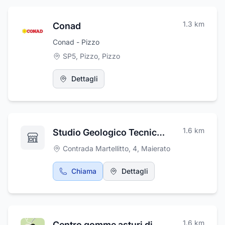
1.3
km
Conad
Conad - Pizzo
SP5, Pizzo
,
Pizzo
Dettagli
1.6
km
Studio Geologico Tecnico Domenico Burello
Contrada Martellitto, 4
,
Maierato
Chiama
Dettagli
1.6
km
Centro gomme asturi di Asturi Maddalena