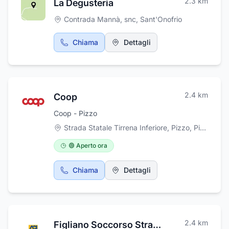
2.3
km
La Degusteria
Contrada Mannà, snc
,
Sant'Onofrio
Chiama
Dettagli
2.4
km
Coop
Coop - Pizzo
Strada Statale Tirrena Inferiore, Pizzo
,
Pizzo
🟢 Aperto ora
Chiama
Dettagli
2.4
km
Figliano Soccorso Stradale Aci