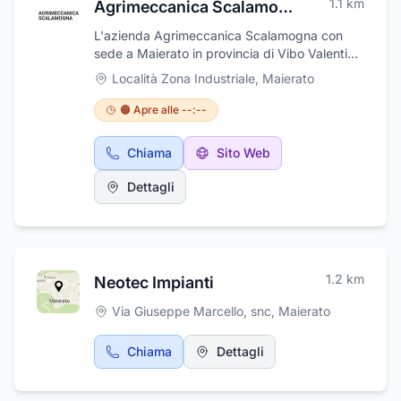
1.1
km
Agrimeccanica Scalamogna
L'azienda Agrimeccanica Scalamogna con
sede a Maierato in provincia di Vibo Valentia,
si occupa della produzione di serbatoi per
Località Zona Industriale
,
Maierato
gasolio e di carpenteria metallica. Questa
realtà opera con serietà e competenza. Quelle
🟠 Apre alle --:--
dell’Agrimeccanica Scalamogna sono
lavorazioni artigianali in grado di garantire alta
Chiama
Sito Web
qualità, puntualità nella consegna, efficienza,
oltre a un accurato utilizzo e controllo delle
Dettagli
proprie macchine utensili in ogni momento.
1.2
km
Neotec Impianti
Via Giuseppe Marcello, snc
,
Maierato
Chiama
Dettagli