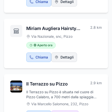
Chiama
Dettagli
2.8
km
Miriam Augliera Hairstylist
Via Nazionale, snc
,
Pizzo
🟢 Aperto ora
Chiama
Dettagli
2.9
km
Il Terrazzo su Pizzo
Il Terrazzo su Pizzo è situata nel cuore di
Pizzo Calabro, a 700 metri dalla spiaggia
cittadina e a 1,4 km dalla spiaggia della
Via Marcello Salomone, 232
,
Pizzo
Marina. Il Terrazzo su Pizzo offre la
connessione WiFi gratuita e l'aria