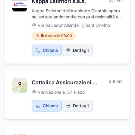
Kappa Estintori s.a.s.
Kappa Estintori dell'Architetto Dinatolo opera
nel settore antincendio con professionalità e
affidabilità grazie all'esperienza maturata e
Via Salvador Allende, 7
,
Sant'Onofrio
all'impegno dello staff tecnico qualificato che
la compone. La ditta si occupa di tutte le fasi,
🟠 Apre alle 09:00
dalla progettazione alla fornitura, installazione
e manutenzione di estintori, idranti, porte
Chiama
Dettagli
taglia fuoco, evacuatori di fumo e calore,
impianti di spegnimento automatici e
rilevazione incendi. Tutte le attività vengono
svolte direttamente da personale interno alla
ditta, costantemente aggiornato dal punto di
2.8
km
Cattolica Assicurazioni di G.M.Iennarella
vista tecnico e legislativo. Kappa Estintori
fornisce anche la segnaletica antincendio e di
Via Nazionale, 57
,
Pizzo
sicurezza.
Chiama
Dettagli