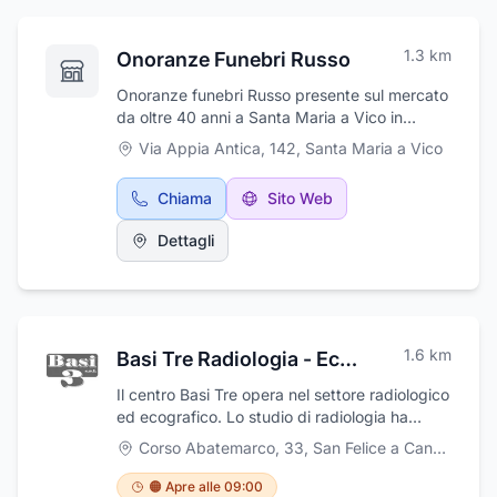
1.3
km
Onoranze Funebri Russo
Onoranze funebri Russo presente sul mercato
da oltre 40 anni a Santa Maria a Vico in
provincia di Caserta e' un punto di riferimento
Via Appia Antica, 142
,
Santa Maria a Vico
qualificato, storico nel settore delle onoranze
funebri . Lazienda funfornisce un servizio di
Chiama
Sito Web
assistenza tempestivo in caso di lutto. La
nostra agenzia funebre con sede in provincia
Dettagli
di Caserta, offre supporto qualificato e
professionale alle famiglie colpite dal triste
evento. Aiutiamo i familiari dell’estinto in
questo difficile momento, occupandoci della
gestione di ogni incombenza legata
1.6
km
Basi Tre Radiologia - Ecografia - Tc - Rm
all’organizzazione di un rito funebre, senza
creare ulteriori disagi al clienti. L'agenzia
Il centro Basi Tre opera nel settore radiologico
funebre Russo si avvale di un personale
ed ecografico. Lo studio di radiologia ha
altamente qualificato e professionale . Vi
iniziato la propria attività nel 1993, ampliando
Corso Abatemarco, 33
,
San Felice a Cancello
assisteremo con cortesia e discrezione,
e potenziando un preesistente ambulatorio di
seguendo tutti gli aspetti pratici e burocratici
ecografia, a sua volta attivo dal 1987.
🟠 Apre alle 09:00
legati alla cerimonia funeraria, garantendo un