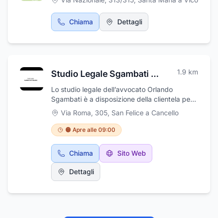
Chiama
Dettagli
1.9
km
Studio Legale Sgambati Avv. Orlando
Lo studio legale dell’avvocato Orlando
Sgambati è a disposizione della clientela per
consulenze legali in ambito civile, penale ed
Via Roma, 305
,
San Felice a Cancello
aziendale. Con grande professionalità e
serietà, questo professionista sempre
🟠 Apre alle 09:00
aggiornato è in grado di aiutare i propri clienti
con efficienza e puntualità. La sede dello
Chiama
Sito Web
studio si trova in via Roma a San Felice A
Cancello in provincia di Caserta.
Dettagli