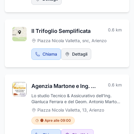
al servizio dei clienti . Se la tua vecchia auto
non ti dà sicurezza per andare in vacanza
sostituiscila con una nuova affidati alla serietà
e cortesia della concessionaria Zampoli
compri adesso e incominci a pagare dopo le
0.6
km
Il Trifoglio Semplificata
ferie.
Piazza Nicola Valletta, snc
,
Arienzo
Chiama
Dettagli
0.6
km
Agenzia Martone e Ing. Ferrara Gianluca
Lo studio Tecnico & Assicurativo dell'Ing.
Gianluca Ferrara e del Geom. Antonio Martone
è un punto di riferimento per la città di
Piazza Nicola Valletta, 13
,
Arienzo
Arienzo e per tutta la valle di Suessola per le
consulenze nel settore edilizio e per le
🟠 Apre alle 09:00
coperture assicurative in tutti i rami. Il nostro
studio offre una vasta gamma di servizi che