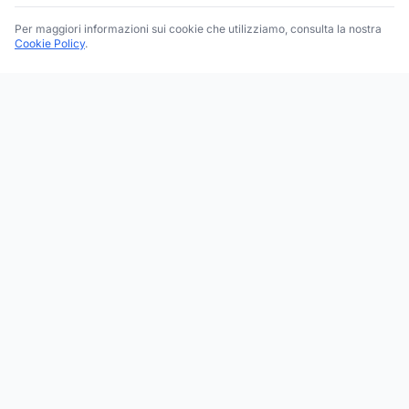
Per maggiori informazioni sui cookie che utilizziamo, consulta la nostra
Cookie Policy
.
Trova le migliori attività commerciali, negozi e servizi in tutta
Italia. Ricerca per categoria, brand, regione, provincia e città.
Facebook
Instagram
Twitter
ESPLORA