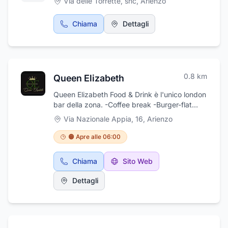
Via delle Torrette, snc
,
Arienzo
Chiama
Dettagli
0.8
km
Queen Elizabeth
Queen Elizabeth Food & Drink è l'unico london
bar della zona. -Coffee break -Burger-flat
bread -Cocktail-wine -Fish & chip -Events -
Via Nazionale Appia, 16
,
Arienzo
Sala fumatori Locale con abbonamento sky
che trasmette sempre le partite, vienici a
🟠 Apre alle 06:00
trovare per gustare un panino con gli amici
mentre guardi la tua squadra.Queen Elizabeth
Chiama
Sito Web
Food & Drink si trova ad Arienzo (CE).
Dettagli