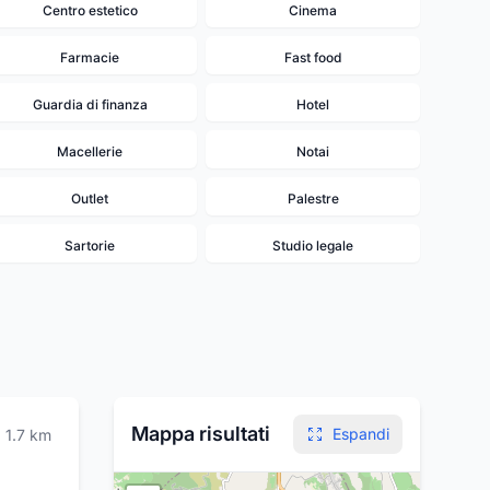
Centro estetico
Cinema
Farmacie
Fast food
Guardia di finanza
Hotel
Macellerie
Notai
Outlet
Palestre
Sartorie
Studio legale
20
19
18
17
16
15
13
8
Mappa risultati
Espandi
1.7
km