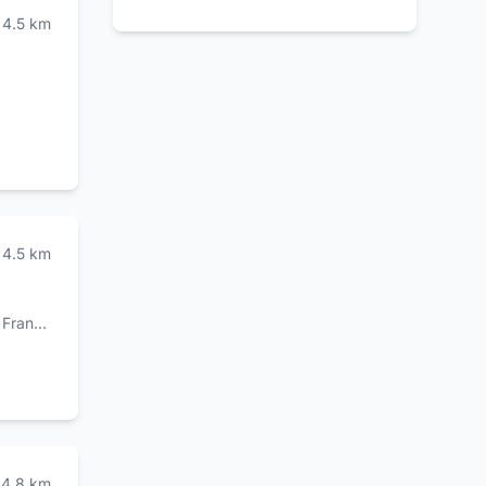
4.5
km
4.5
km
,
Francolise
4.8
km