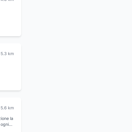
5.3
km
5.6
km
ione la
 ogni