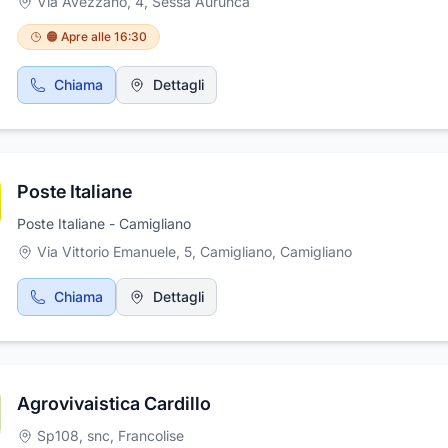
Via Avezzano, 4
,
Sessa Aurunca
parasubordinato, infortunistica sul lavoro. Lo studio legale gestisc
incarico conferito con grande serietà e disponibilità alle esigenze 
🟠 Apre alle 16:30
clienti, fornisce un servizio legale molto meticoloso ed approfondit
grado di fornire un'assistenza legale pronta a difendere le ragioni 
Chiama
Dettagli
sede giuridica e stragiudiziale. L'avvocato riceve esclusivamente 
appuntamento nel suo studio in provincia di Caserta, nel comune 
Sessa Aurunca.
Poste Italiane
Poste Italiane - Camigliano
Via Vittorio Emanuele, 5, Camigliano
,
Camigliano
Chiama
Dettagli
Agrovivaistica Cardillo
Sp108, snc
,
Francolise