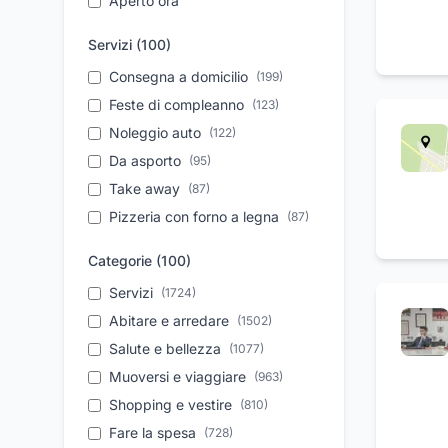
Aperto ora
Servizi (
100
)
Consegna a domicilio
(
199
)
Feste di compleanno
(
123
)
Noleggio auto
(
122
)
Da asporto
(
95
)
Take away
(
87
)
Pizzeria con forno a legna
(
87
)
Aperitivi
(
85
)
Categorie (
100
)
Assistenza tecnica
(
72
)
Servizi
(
1724
)
Parcheggio
(
67
)
Abitare e arredare
(
1502
)
Vendita auto usate
(
66
)
Salute e bellezza
(
1077
)
Personale qualificato
(
65
)
Muoversi e viaggiare
(
963
)
Autonoleggio a breve
(
65
)
periodo
Shopping e vestire
(
810
)
Pronto intervento
Fare la spesa
(
728
)
(
63
)