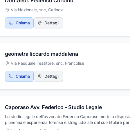
Dott.Geol. Federico Cordino
Via Nazionale, snc
,
Carinola
Chiama
Dettagli
geometra liccardo maddalena
Via Pasquale Tessitore, snc
,
Francolise
Chiama
Dettagli
Caporaso Avv. Federico - Studio Legale
Lo studio legale dell'avvocato Federico Caporaso mette a disposiz
pluriennale esperienza forense e stragiudiziale del suo titolare per
necessità legale in materia civile, penale, del lavoro dipendente e