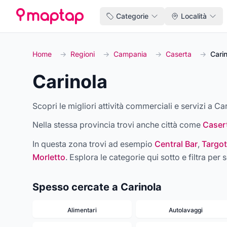
Categorie
Località
Home
→
Regioni
→
Campania
→
Caserta
→
Cari
Carinola
Scopri le migliori attività commerciali e servizi a Car
Nella stessa provincia trovi anche città come
Caser
In questa zona trovi ad esempio
Central Bar
,
Targot
Morletto
. Esplora le categorie qui sotto e filtra per s
Spesso cercate a Carinola
Alimentari
Autolavaggi