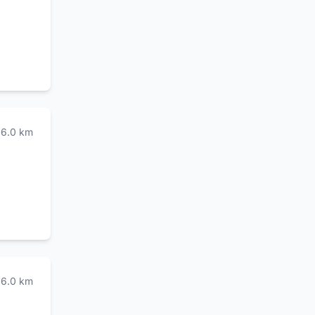
e ogni
dei suoi
o, in
in ogni
su
di
6.0
km
6.0
km