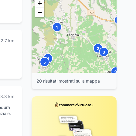
10
+
−
7
6
1
2.7
km
2
3
1
4
5
9
20
risultat
i
mostrat
i
sulla mappa
14
3.3
km
edura
ziale.