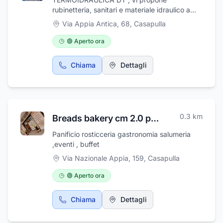
Collaboriamo solo con le migliori marche
rubinetteria, sanitari e materiale idraulico a
produttrici italiane, assicurando prodotti con
Casapulla (CE), guidandovi alla scelta del
Via Appia Antica, 68
,
Casapulla
marchio certificato, chiara provenienza dei
prodotto più idoneo. VI ASPETTIAMO.
materiali e certificazione della lavorazione.
🟢 Aperto ora
Chiama
Dettagli
0.3
km
Breads bakery cm 2.0 panificio rosticceria gastronomia
Panificio rosticceria gastronomia salumeria
,eventi , buffet
Via Nazionale Appia, 159
,
Casapulla
🟢 Aperto ora
Chiama
Dettagli