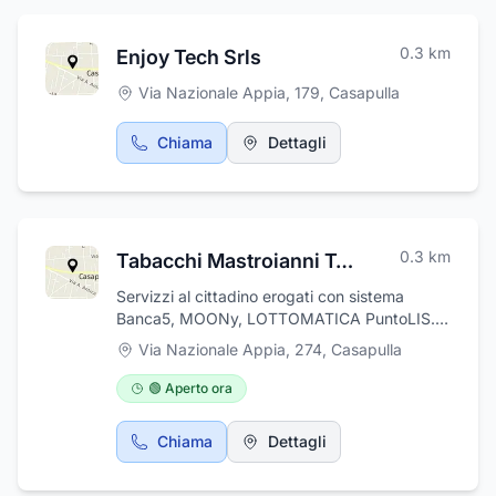
0.3
km
Enjoy Tech Srls
Via Nazionale Appia, 179
,
Casapulla
Chiama
Dettagli
0.3
km
Tabacchi Mastroianni Teresa
Servizzi al cittadino erogati con sistema
Banca5, MOONy, LOTTOMATICA PuntoLIS.
Servizio fax e fotocopie, stampa EMAIL ,
Via Nazionale Appia, 274
,
Casapulla
stampa FILE da USB/CD/DVD
🟢 Aperto ora
Chiama
Dettagli