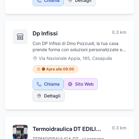
Chiama
Dettagli
0.3
km
Dp Infissi
Con DP Infissi di Dino Pozzuoli, la tua casa
prende forma con soluzioni personalizzate e
di alta qualità per ogni esigenza!Siamo
Via Nazionale Appia, 195
,
Casapulla
specialisti nella progettazione e costruzione di
infissi in alluminio o PVC, offrendo la massima
🟠 Apre alle 09:00
libertà di personalizzazione. Ma non solo: la
nostra offerta si estende a un'ampia gamma
Chiama
Sito Web
di prodotti per la sicurezza e l'estetica della
tua abitazione.La Nostra Offerta: Qualità e
Dettagli
ConvenienzaCon DP Infissi, trovi preventivi e
prezzi straordinari su tutti i nostri prodotti.
Che tu stia cercando:Porte
interneSerramentiInfissi in alluminio e
PVCPorte blindateZanzariereGrate di metallo
0.3
km
Termoidraulica DT EDILIMPIANTI srls
per finestre e balconi...e molto altro ancora, ti
garantiamo sempre prezzi vantaggiosi.
TERMOIDRAULICA DT , vi propone