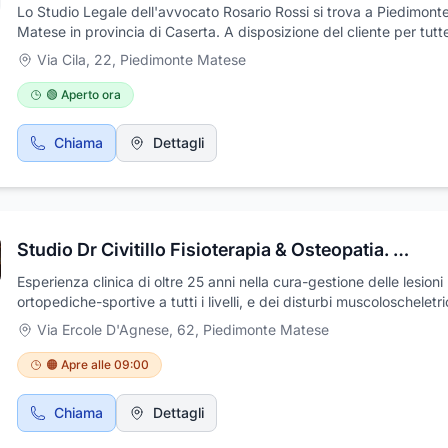
Lo Studio Legale dell'avvocato Rosario Rossi si trova a Piedimont
Matese in provincia di Caserta. A disposizione del cliente per tutte
problematiche legali sia in ambito civile che penale. Si occupa di
Via Cila, 22
,
Piedimonte Matese
recupero danni da incidenti stradali, separazioni matrimoniali, rec
crediti. Professionale, affidabile e esperto. Lo Studio Legale
🟢 Aperto ora
dell'Avvocato Rosario Rossi è situato in via Cila, 22.
Chiama
Dettagli
Studio Dr Civitillo Fisioterapia & Osteopatia. dal 1993
Esperienza clinica di oltre 25 anni nella cura-gestione delle lesioni
ortopediche-sportive a tutti i livelli, e dei disturbi muscoloscheletri
Via Ercole D'Agnese, 62
,
Piedimonte Matese
🟠 Apre alle 09:00
Chiama
Dettagli