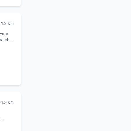
so
di
1.2
km
ica e
ura che
ta che
. Per
23
1.3
km
a
C. Auto.
l tuo