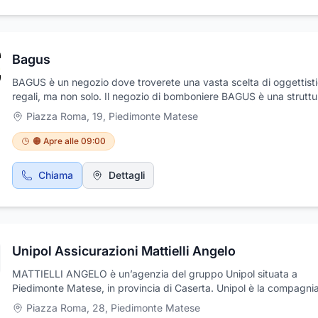
personalizzato, da sposa)epilazione viso (filo arabo)trattamenti vi
(pulizia viso, anti età ed antirughe, trattamenti per tipologia di
pelle)laminazione ciglia e sopracciglia Extension cigliaconsulenza 
immagine
Bagus
BAGUS è un negozio dove troverete una vasta scelta di oggettist
regali, ma non solo. Il negozio di bomboniere BAGUS è una strutt
si trova nel comune di Piedimonte Matese nella provincia di Caser
Piazza Roma, 19
,
Piedimonte Matese
si trova a Piazza Roma, 19 - 81016 Piedimonte Matese ( Caserta )
contattare il negozio di bomboniere si può chiamare il numero 08
🟠 Apre alle 09:00
785251.
Chiama
Dettagli
Unipol Assicurazioni Mattielli Angelo
MATTIELLI ANGELO è un’agenzia del gruppo Unipol situata a
Piedimonte Matese, in provincia di Caserta. Unipol è la compagni
assicurativa leader in Italia nei rami Danni e, in particolare, nell' R.
Piazza Roma, 28
,
Piedimonte Matese
Unipol ti offre soluzioni per assicurare la tua mobilità, la tua casa, i