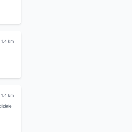
1.4
km
1.4
km
diziale