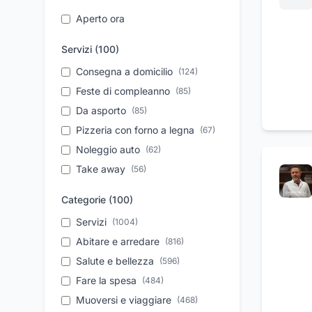
Aperto ora
Servizi (
100
)
Consegna a domicilio
(
124
)
Feste di compleanno
(
85
)
Da asporto
(
85
)
Pizzeria con forno a legna
(
67
)
Noleggio auto
(
62
)
Take away
(
56
)
Parcheggio
(
53
)
Categorie (
100
)
Aperitivi
(
50
)
Servizi
(
1004
)
Vendita auto usate
(
45
)
Abitare e arredare
(
816
)
Personale qualificato
(
42
)
Salute e bellezza
(
596
)
Ristrutturazione case
(
38
)
Fare la spesa
(
484
)
Assistenza tecnica
(
37
)
Muoversi e viaggiare
(
468
)
Pronto intervento
(
36
)