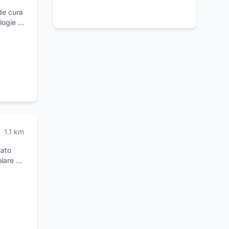
de cura
logie e
ti
e per
,
ete
rranno
vete
1.1
km
mato
olare è
 e
a
he si
i dal