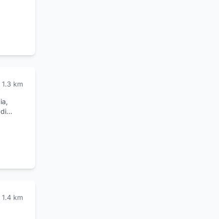
1.3
km
ia,
 di
pania
31). Lo
e offre
on la
izio di
'Orsi,
70).
1.4
km