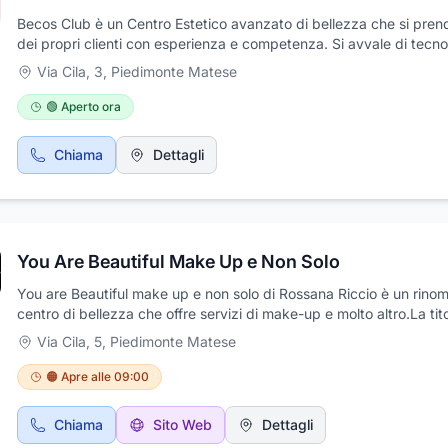
Becos Club è un Centro Estetico avanzato di bellezza che si pren
dei propri clienti con esperienza e competenza. Si avvale di tecno
di apparecchiature evolute che, combinate con l'impiego di prodot
Via Cila, 3
,
Piedimonte Matese
esclusivi, utilizza per eseguire trattamenti per il viso, per il corpo 
l'epilazione. Becos Club effettua trattamenti dimagranti, massaggi
🟢 Aperto ora
epilazione laser, dermopigmentazione e tantissimi altri servizi. Pot
contattarci per richiedere un appuntamento durante il quale vi ve
Chiama
Dettagli
fornite gratuitamente tutte le informazioni e la consulenza di cui a
bisogno.
You Are Beautiful Make Up e Non Solo
You are Beautiful make up e non solo di Rossana Riccio è un rino
centro di bellezza che offre servizi di make-up e molto altro.La tit
una professionista qualificata e appassionata, sempre pronta a
Via Cila, 5
,
Piedimonte Matese
soddisfare ogni desiderio delle sue clienti. Con la sua competenza
attenzione ai dettagli, Rossana si impegna a far sentire ogni donn
🟠 Apre alle 09:00
speciale, valorizzandone la bellezza naturale e facendo in modo c
senta unica e a proprio agio in ogni occasione.Tra i servizi propost
Chiama
Sito Web
Dettagli
centro:make up per ogni occasione (trucco per eventi, trucco