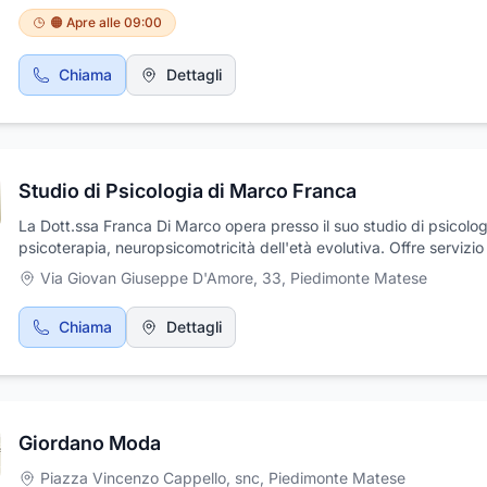
lavoro, la tua protezione, il tuo risparmio. Scopri in agenzia tutti i
🟠 Apre alle 09:00
vantaggi a te riservati e costruisci la tua serenità!
Chiama
Dettagli
Studio di Psicologia di Marco Franca
La Dott.ssa Franca Di Marco opera presso il suo studio di psicolog
psicoterapia, neuropsicomotricità dell'età evolutiva. Offre servizio
equipè in qualità di professionista autorizzata dalla Regione Cam
Via Giovan Giuseppe D'Amore, 33
,
Piedimonte Matese
per le diagnosi sui disturbi specifici d'apprendimento (347/62031
studio collabora con la dott.ssa Raffaella Sansone, logopedista ch
Chiama
Dettagli
trattamenti sul linguaggio per adulti e bambini (340/2749984) e c
dott.ssa Marianna Macera, tutor dell'apprendimento che offre serv
doposcuola specializzato (329/0956002) e con la dott.ssa Ilaria D
psicologa, specializzata in disturbi del neurosviluppo (32095604
Giordano Moda
Piazza Vincenzo Cappello, snc
,
Piedimonte Matese