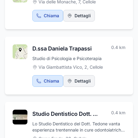
Via delle Monache, 7
,
Cellole
Chiama
Dettagli
0.4
km
D.ssa Daniela Trapassi
Studio di Psicologia e Psicoterapia
Via Giambattista Vico, 2
,
Cellole
Chiama
Dettagli
0.4
km
Studio Dentistico Dott. Tedone Pasquale
Lo Studio Dentistico del Dott. Tedone vanta
esperienza trentennale in cure odontoiatriche
di varie tipologie e si avvale delle più moderne