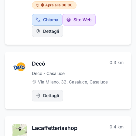
prodotti quali caffè, farina, bibite e birre
🟠 Apre alle 08:00
artigianali. Inoltre tratta attrezzature per la
ristorazione, stoviglie, pentolame, coltelleria e
Chiama
Sito Web
bicchieri. Con disponibilità di forniture anche
per il catering, Ristocash è un punto di
Dettagli
riferimento per i ristoratori di tutta la
provincia, in via Delle Monache 1 a Cellole.
0.3
km
Decò
Decò - Casaluce
Via Milano, 32, Casaluce
,
Casaluce
Dettagli
0.4
km
Lacaffetteriashop