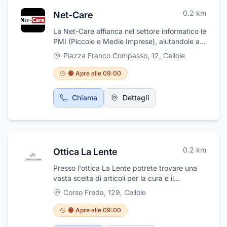
All'interno della gioielleria vi è il laboratorio e
0.2
km
Net-Care
un'ampia scelta di argenti, gioielli e orologi di
ogni genere, tutti prodotti di ditte rinomate.
La Net-Care affianca nel settore informatico le
PMI (Piccole e Medie Imprese), aiutandole a
crescere con l'implementazione di nuovi
Piazza Franco Compasso, 12
,
Cellole
sistemi informatici in grado di aumentare la
redditività, la comunicazione e la sicurezza
🟠 Apre alle 09:00
informatica. La Net-Care si occupa di
elaborazione dati e sicurezza informatica,
Chiama
Dettagli
soluzioni di virtualizzazioni, server e storage,
e utilizza tecnologie cloud.
0.2
km
Ottica La Lente
Presso l'ottica La Lente potrete trovare una
vasta scelta di articoli per la cura e il
benessere dei vostri occhi. Dai classici
Corso Freda, 129
,
Cellole
occhiali da sole delle migliori marche a
montature di tutti i tipi adatte a ogni tipologia
🟠 Apre alle 09:00
di viso. In più, il signor Lautieri, il proprietario,