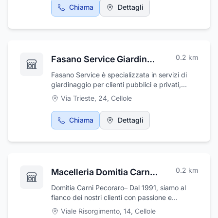
è in possesso dell'abilitazione per effettuare
Chiama
Dettagli
esami visivi, è infatti certificato proprio dal
comune di Isernia. Per questo motivo vi
potrete affidare alla sua esperienza anche per
una visita approfondita della vista per
migliorare la qualità degli occhiali che poi
0.2
km
Fasano Service Giardinaggio
andrete a scegliere.
Fasano Service è specializzata in servizi di
giardinaggio per clienti pubblici e privati,
operando con professionalità su Caserta e
Via Trieste, 24
,
Cellole
provincia. Siamo esperti nella potatura e
nell’abbattimento di alberi ad alto fusto,
Chiama
Dettagli
intervenendo con mezzi adeguati come
piattaforme aeree e autogru. Offriamo anche
manutenzione del verde, trattamenti
fitosanitari, taglio erba, progettazione e
realizzazione di giardini completi di impianti di
0.2
km
Macelleria Domitia Carni Pecoraro
irrigazione e rifacimento prati. Ogni intervento
è svolto con attenzione e competenza, per
Domitia Carni Pecoraro– Dal 1991, siamo al
garantire risultati duraturi e spazi verdi
fianco dei nostri clienti con passione e
sempre curati.
dedizione, offrendo solo carne fresca e di
Viale Risorgimento, 14
,
Cellole
altissima qualità