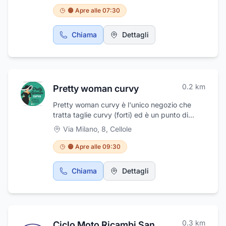
🟠 Apre alle 07:30
Chiama
Dettagli
0.2
km
Pretty woman curvy
Pretty woman curvy è l'unico negozio che
tratta taglie curvy (forti) ed è un punto di
riferimento per la provincia di Caserta e di
Via Milano, 8
,
Cellole
Latina. Sono disponibili taglie dalla 44 alla 60.
Inoltre vienici a trovare nella nostra sede a
🟠 Apre alle 09:30
Cellole, dove trattiamo anche scarpe, borse e
accessori, troverete l' abbigliamento giusto
Chiama
Dettagli
per voi.
0.3
km
Ciclo Moto Ricambi Sangiorgio