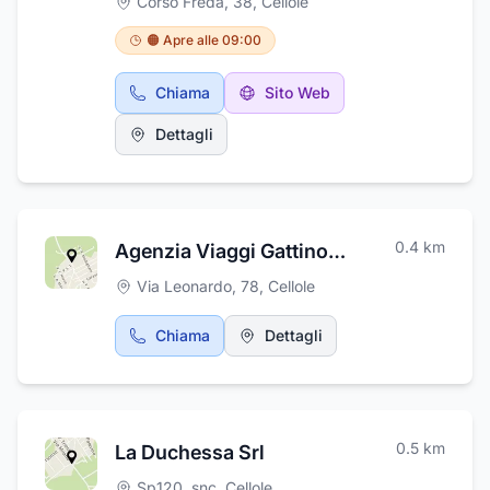
Corso Freda, 38
,
Cellole
tecnologie. Lo Studio di Cellole si occupa di
implantologia dentale, protesi fisse e mobili,
🟠 Apre alle 09:00
igiene orale con detartrasi, conservativa ed è
anche dentista per bambini. Lo Studio
Chiama
Sito Web
Dentistico Dott. Tedone propone soluzioni
personalizzate con tecnologie odontoiatriche
Dettagli
di ultima generazione. Il personale è
competente ed esperto ed è sempre pronto a
prendersi cura di ogni paziente.
0.4
km
Agenzia Viaggi Gattinoni Point Cellole
Via Leonardo, 78
,
Cellole
Chiama
Dettagli
0.5
km
La Duchessa Srl
Sp120, snc
,
Cellole