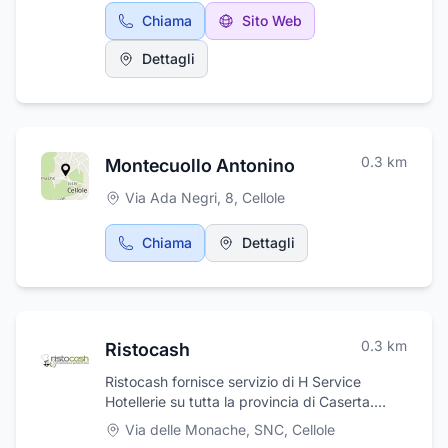
la sua delicatezza, e salumi artigianali di
Chiama
Sito Web
produzione propria. Inoltre potrai trovare
carne di suino, agnello, pollo, tacchino e carni
Dettagli
equine e bovine. La macelleria offre una
selezione di carni di provenienza italiana,
tutte accuratamente selezionate per garantire
freschezza e qualità superiori. La Macelleria
Valentino ti aspetta tutti i giorni in Via Napoli,
0.3
km
Montecuollo Antonino
66.
Via Ada Negri, 8
,
Cellole
Chiama
Dettagli
0.3
km
Ristocash
Ristocash fornisce servizio di H Service
Hotellerie su tutta la provincia di Caserta.
Vende infatti forniture alimentari per bar,
Via delle Monache, SNC
,
Cellole
ristoranti e comunità con distribuzione di