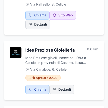
curandone ogni minimo particolare e ogni
Via Raffaello, 8
,
Cellole
dettaglio mettendo le esigenze dei dei clienti
al primo posto esaudento ogni singola
Chiama
Sito Web
richiesta personalizzandola. Luxury Event di
Eduardo Capraro, in oltre ha anche una sede
Dettagli
con un punto vendita che l'ha chiamato Nanà
e si trova a: Cellole (CE) in Piazza Raffaello,8
0.0
km
Idee Preziose Gioielleria
Idee Preziose gioielli, nasce nel 1983 a
Cellole, in provincia di Caserta. Il suo
fondatore Alberto Schiano, un artigiano orafo
Via Cimabue, 6
,
Cellole
napoletano che ha appreso i segreti della
tradizione imparando a disegnare e realizzare
🟠 Apre alle 09:00
gioielli secondo le antiche tecniche dei
maestri orafi napoletani. L'arte appresa, non si
Chiama
Dettagli
è limitata solo alla realizzazione di gioielli, ma
a presentare articoli innanzitutto innovativi e
pronti a soddisfare le richieste dei giovani con
marchi di aziende leader nel settore.