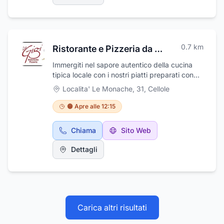
0.7
km
Ristorante e Pizzeria da Gigi
Immergiti nel sapore autentico della cucina
tipica locale con i nostri piatti preparati con
ingredienti freschi e genuini. Goditi le nostre
Localita' Le Monache, 31
,
Cellole
pizze senza glutine, perfette per chi cerca
un'alternativa senza rinunciare al gusto. A
🟠 Apre alle 12:15
Cellole (CE), Ristorante e pizzeria da Gigi
cucina tradizionale dal 1980. Rivisitiamo piatti
Chiama
Sito Web
della cucina tipica Cellolese per deliziare i
nostri clienti con piatti unici. Pizzeria solo a
Dettagli
cena. Cucina gluten free e senza lattosio per
gli intolleranti.
Carica altri risultati