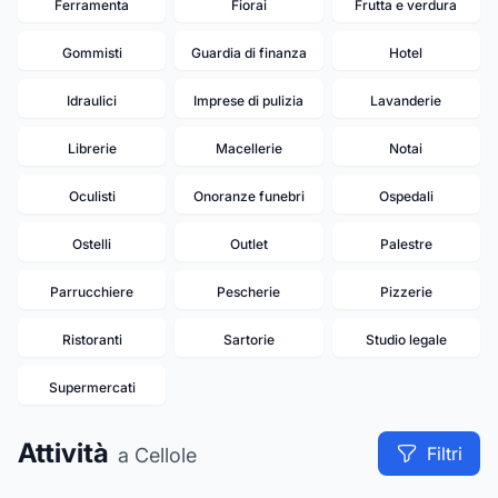
Ferramenta
Fiorai
Frutta e verdura
Gommisti
Guardia di finanza
Hotel
Idraulici
Imprese di pulizia
Lavanderie
Librerie
Macellerie
Notai
Oculisti
Onoranze funebri
Ospedali
Ostelli
Outlet
Palestre
Parrucchiere
Pescherie
Pizzerie
Ristoranti
Sartorie
Studio legale
Supermercati
Attività
Filtri
a Cellole