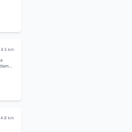
e 10
4.5
km
 a
fidiamo
ali per
 solo
tempo.
sono
.
lli di
ntire
ei
4.8
km