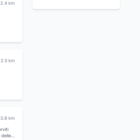
2.4
km
2.5
km
3.8
km
rviti
 delle