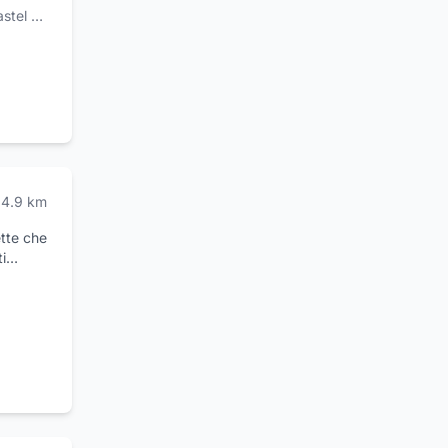
el di Sasso
4.9
km
ette che
i
e cotte
modo
ia Jan,