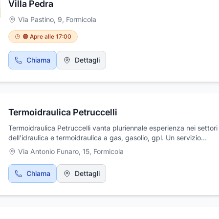
Villa Pedra
Via Pastino, 9
,
Formicola
🟠 Apre alle 17:00
Chiama
Dettagli
Termoidraulica Petruccelli
Termoidraulica Petruccelli vanta pluriennale esperienza nei settori
dell'idraulica e termoidraulica a gas, gasolio, gpl. Un servizio
professionale e puntuale per tutte le esigenze ed interventi di
Via Antonio Funaro, 15
,
Formicola
emergenza. Si eseguono anche lavori di lattoneria in genere, impia
aria compressa, irrigazione giardini, riscaldamento a pavimento e
Chiama
Dettagli
installazione di pannelli solari per il risparmio energetico,ed impian
idrosanitari. L'azienda è abilitata alla compilazione di libretti d'imp
di centrale, inoltre strutturata in modo tale da soddisfare attività si
ambito privato che aziendale.