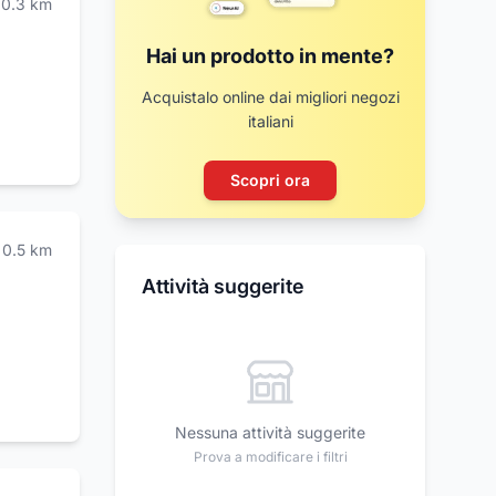
0.3
km
Hai un prodotto in mente?
Acquistalo online dai migliori negozi
italiani
Scopri ora
0.5
km
Attività suggerite
nti di
ti
ianto e
Nessuna attività suggerite
a in
Prova a modificare i filtri