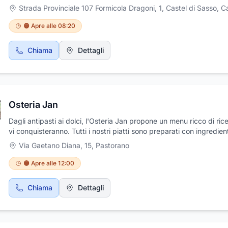
Strada Provinciale 107 Formicola Dragoni, 1, Castel di Sasso
,
Cast
🟠 Apre alle 08:20
Chiama
Dettagli
Osteria Jan
Dagli antipasti ai dolci, l'Osteria Jan propone un menu ricco di ric
vi conquisteranno. Tutti i nostri piatti sono preparati con ingredient
freschi e appetitosi, e abbiamo una varietà di pizze rigorosament
Via Gaetano Diana, 15
,
Pastorano
nel forno a legna. Abbiamo anche opzioni sicure per i celiaci, in 
che tutti possano godere dei nostri piatti. Quando venite all'Oster
🟠 Apre alle 12:00
avrete la garanzia di un pasto delizioso dal sapore mediterraneo.
Chiama
Dettagli