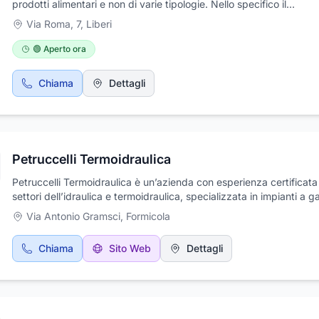
prodotti alimentari e non di varie tipologie. Nello specifico il
supermercato propone frutta e verdura, banco salumeria, alimenti
Via Roma, 7
,
Liberi
surgelati, prodotti conservati e una vasta scelta di prodotti per la
quali detersivi e detergenti e prodotti per l'igiene personale. Il pe
🟢 Aperto ora
è competente e sempre pronto a soddisfare le esigenze dei clienti.
supermercato 3D dei F.lli Di Dario effettua anche consegna a domi
Chiama
Dettagli
per spese da 20 euro in su. Ogni giorno nuove offerte per te, fre
e cortesia.
Petruccelli Termoidraulica
Petruccelli Termoidraulica è un’azienda con esperienza certificata
settori dell’idraulica e termoidraulica, specializzata in impianti a g
gasolio e GPL. Offre un servizio professionale, tempestivo e su mi
Via Antonio Gramsci
,
Formicola
anche per interventi urgenti. L’attività include lavori di lattoneria, 
di aria compressa, irrigazione per giardini, riscaldamento a pavim
Chiama
Sito Web
Dettagli
installazione di pannelli solari per il risparmio energetico. Vengono
realizzati anche impianti idrosanitari completi. L’azienda è abilitata
compilazione di libretti d’impianto e di centrale, ed è strutturata p
operare sia in ambito residenziale che aziendale, garantendo sem
qualità e affidabilità.