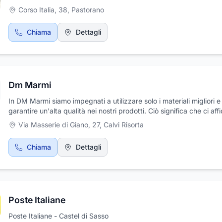
aiutarvi a trovare il veicolo perfetto per le vostre esigenze. Da oltr
Corso Italia, 38
,
Pastorano
anni al vostro servizio.
Chiama
Dettagli
Dm Marmi
In DM Marmi siamo impegnati a utilizzare solo i materiali migliori e
garantire un'alta qualità nei nostri prodotti. Ciò significa che ci af
solo ai fornitori di fiducia e utilizziamo tecniche artigianali tradizion
Via Masserie di Giano, 27
,
Calvi Risorta
ottenere risultati di altissimo livello.Per noi, la qualità non riguarda
l'aspetto estetico dei nostri prodotti, ma anche la loro durata nel 
Chiama
Dettagli
Utilizziamo solo pietre naturali resistenti e di alta qualità, che pos
resistere all'usura quotidiana e mantenere la loro bellezza per anni
Inoltre, ci impegniamo a sottoporre i nostri prodotti a rigorosi contro
qualità prima della consegna ai clienti. Questo ci consente di gara
che ogni pezzo soddisfi i nostri standard elevati e le aspettative d
Poste Italiane
nostri clienti.
Poste Italiane - Castel di Sasso