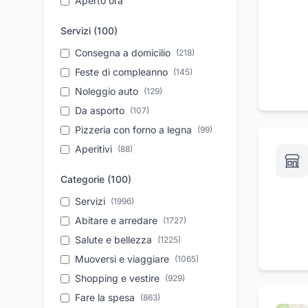
Aperto ora
Servizi (
100
)
Consegna a domicilio
(
218
)
Feste di compleanno
(
145
)
Noleggio auto
(
129
)
Da asporto
(
107
)
Pizzeria con forno a legna
(
99
)
Aperitivi
(
88
)
Take away
(
87
)
Categorie (
100
)
Assistenza tecnica
(
79
)
Servizi
(
1996
)
Vendita auto usate
(
74
)
Abitare e arredare
(
1727
)
Pronto intervento
(
72
)
Salute e bellezza
(
1225
)
Personale qualificato
(
71
)
Muoversi e viaggiare
(
1065
)
Parcheggio
(
68
)
Shopping e vestire
(
929
)
Ristrutturazione case
(
68
)
Fare la spesa
(
863
)
Autonoleggio a breve