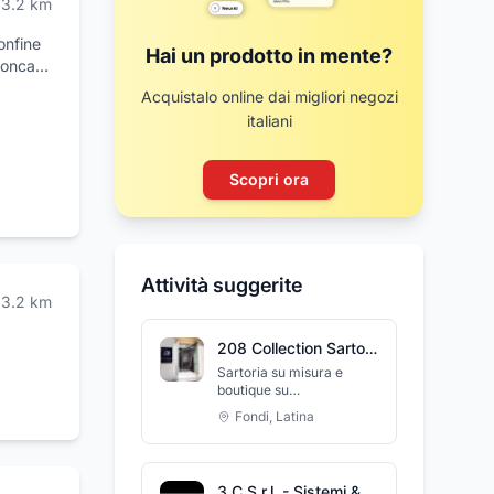
3.2
km
onfine
Hai un prodotto in mente?
Conca
o di
Acquistalo online dai migliori negozi
, ed è
italiani
quali
ra è
ico con
Scopri ora
no:
i pone
nze dei
. La
Attività suggerite
ce,
3.2
km
mento.
vede
208 Collection Sartoria
delle
Sartoria su misura e
i.
boutique su
appuntamento. i nostri
Fondi
,
Latina
servizi : Camiceria su
misura, Abiti, Giacche e
Pantaloni su misura,
Accessori da uomo,
3 C S.r.l. - Sistemi & Tecnologie