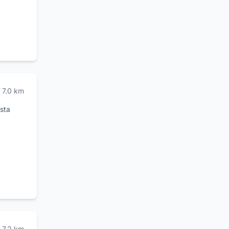
7.0
km
sta
a
tra
 latte
tre ai
oni sui
7.2
km