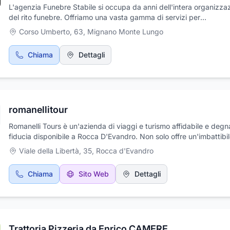
L'agenzia Funebre Stabile si occupa da anni dell'intera organizza
del rito funebre. Offriamo una vasta gamma di servizi per
l'organizzazione completa di funerali: rito, documenti, trasporti fu
Corso Umberto, 63
,
Mignano Monte Lungo
allestimento floreale, manifesti funebri e tutto ciò che necessita. I
momento di completo dolore non preoccuparti, pensiamo a tutto n
Chiama
Dettagli
Contattaci telefonicamente per richiedere maggiori informazioni s
servizi offerti o per un preventivo gratuito.
romanellitour
Romanelli Tours è un'azienda di viaggi e turismo affidabile e degn
fiducia disponibile a Rocca D'Evandro. Non solo offre un'imbattibi
conoscenza della regione, ma fornisce anche servizi completi co
Viale della Libertà, 35
,
Rocca d'Evandro
trasferimenti, prenotazione di alloggi, visite guidate della città e p
bassi sui pacchetti. Con oltre due decenni di esperienza nel setto
Chiama
Sito Web
Dettagli
più che in grado di portare i vostri sogni di vacanza oltre le aspett
Dalle visite turistiche alle bellezze paesaggistiche di antiche città 
come Roma e Milano, fino alla visita di paradisi costieri come Sien
Firenze, Romanelli Tours è sicuramente in grado di offrire ai suoi cl
esperienze italiane esclusive!
Trattoria Pizzeria da Enrico CAMERE