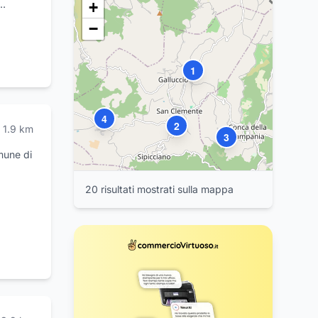
5
+
−
1
1
4
2
1.9
km
3
omune di
ltre
20
risultat
i
mostrat
i
sulla mappa
e su 24
quanto
ni di
12
13
14