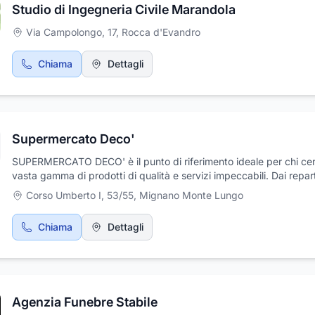
Studio di Ingegneria Civile Marandola
Via Campolongo, 17
,
Rocca d'Evandro
Chiama
Dettagli
Supermercato Deco'
SUPERMERCATO DECO' è il punto di riferimento ideale per chi ce
vasta gamma di prodotti di qualità e servizi impeccabili. Dai repart
gastronomia, macelleria, minimarket, panetteria e salumeria, fino a
Corso Umberto I, 53/55
,
Mignano Monte Lungo
prodotti alimentari freschi e conservati, troverai tutto ciò di cui hai
bisogno per la tua spesa quotidiana. Che tu stia cercando frutta e
Chiama
Dettagli
verdura freschissime, pane fragrante appena sfornato, formaggi 
latticini selezionati o prodotti per la casa e l'igiene personale,
SUPERMERCATO DECO' garantisce sempre il meglio. Inoltre, la c
di un ampio parcheggio rende la tua visita ancora più piacevole. S
qualità, scegli SUPERMERCATO DECO'.
Agenzia Funebre Stabile