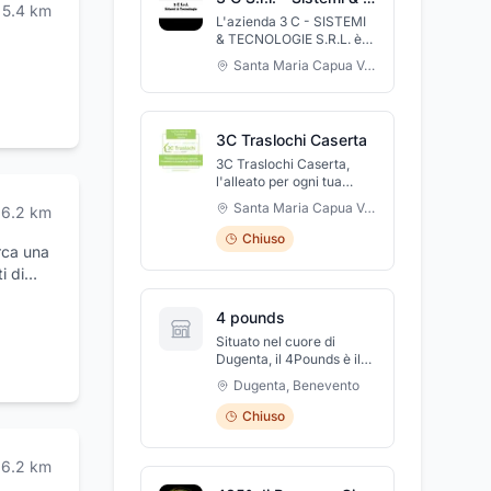
Cravatte.
5.4
km
L'azienda 3 C - SISTEMI
& TECNOLOGIE S.R.L. è
un'azienda creata nel
Santa Maria Capua Vetere
,
Caserta
2004, che opera nel
settore Verniciature -
Macchine e impianti. E'
presente anche nei
3C Traslochi Caserta
settori Verniciature
industriali, e cabine di
3C Traslochi Caserta,
verniciatura per
l'alleato per ogni tua
autocarrozzerie. Ha sede
esigenza di trasloco a
Santa Maria Capua Vetere
,
Caserta
6.2
km
presso Santa Maria
Caserta e provincia!
Capua Vetere, Italia. La
Azienda specializzata nel
Chiuso
società si occupa anche
rca una
settore dei traslochi.
trasformazione di
Preventivi Gratuiti
i di
qualsiasi tipo di vernice,
i
di assemblaggio e
4 pounds
montaggio di impianti di
verniciatura e di impianti
Situato nel cuore di
d'aspirazione d'aria.
Dugenta, il 4Pounds è il
e
pub ideale per chi cerca
Dugenta
,
Benevento
un’esperienza unica tra
omodità
gusto e atmosfera.
Chiuso
cegli la
Offriamo una selezione di
birre artigianali, cocktail
ricercati e un menù con
6.2
km
panini gourmet, carne