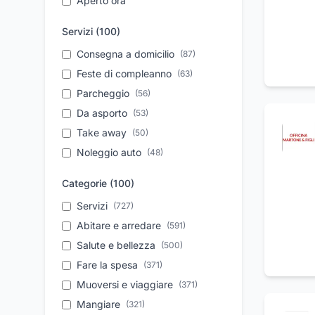
Aperto ora
Servizi (
100
)
Consegna a domicilio
(
87
)
Feste di compleanno
(
63
)
Parcheggio
(
56
)
Da asporto
(
53
)
Take away
(
50
)
Noleggio auto
(
48
)
Aperitivi
(
45
)
Categorie (
100
)
Pizzeria con forno a legna
(
43
)
Servizi
(
727
)
Personale qualificato
(
37
)
Abitare e arredare
(
591
)
Vendita auto usate
(
32
)
Salute e bellezza
(
500
)
Pronto intervento
(
31
)
Fare la spesa
(
371
)
Assistenza tecnica
(
27
)
Muoversi e viaggiare
(
371
)
Organizzazione eventi
(
24
)
Mangiare
(
321
)
Sale per ricevimenti
(
23
)