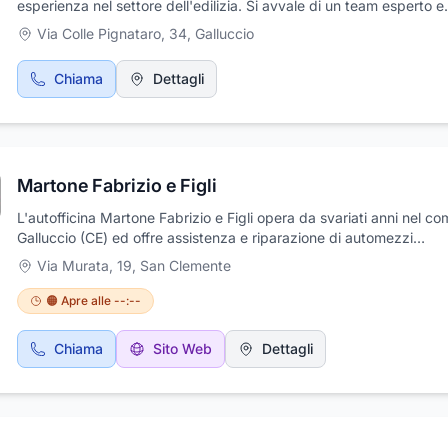
esperienza nel settore dell'edilizia. Si avvale di un team esperto e
qualificato che esegue servizi di manutenzione per una varietà di
Via Colle Pignataro, 34
,
Galluccio
impianti.Servizi Offerti:I.R.C. è specializzata nella manutenzione
di:Impianti elettriciImpianti fotovoltaiciImpianti
Chiama
Dettagli
idrauliciCondizionatoriPompe di calore
15
1
Martone Fabrizio e Figli
L'autofficina Martone Fabrizio e Figli opera da svariati anni nel c
Galluccio (CE) ed offre assistenza e riparazione di automezzi
multimarche (incluse revisioni e manutenzioni annuali), effettua ino
Via Murata, 19
,
San Clemente
servizio pneumatici, servizio elettrauto e soccorso stradale 24 or
su tutto il territorio della provincia di Caserta. La nostra autofficina
🟠 Apre alle --:--
garantisce inoltre ai clienti rapidità nell'esecuzione dei servizi, in 
si avvale di un team di meccanici specializzati e qualificati, con an
Chiama
Sito Web
Dettagli
esperienza nel settore. Contattateci ai nostri recapiti, per ulteriori
dettagli.