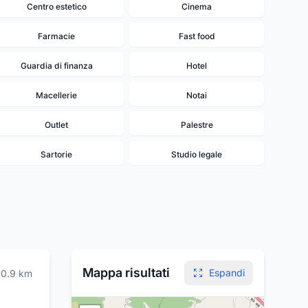
Centro estetico
Cinema
Farmacie
Fast food
Guardia di finanza
Hotel
Macellerie
Notai
Outlet
Palestre
Sartorie
Studio legale
19
10
9
7
6
Mappa risultati
8
Espandi
0.9
km
7