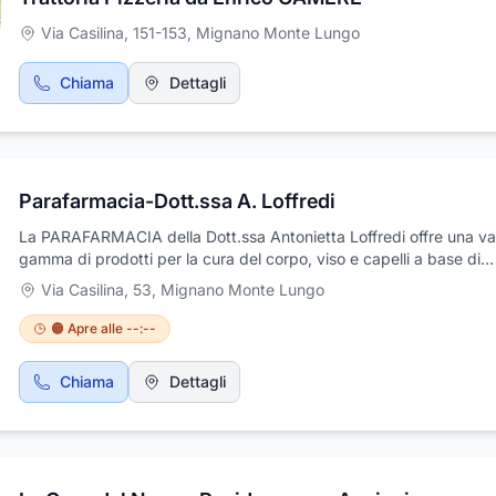
Via Casilina, 151-153
,
Mignano Monte Lungo
Chiama
Dettagli
Parafarmacia-Dott.ssa A. Loffredi
La PARAFARMACIA della Dott.ssa Antonietta Loffredi offre una va
gamma di prodotti per la cura del corpo, viso e capelli a base di
ingredienti naturali e biologici, selezionati con cura per garantire l
Via Casilina, 53
,
Mignano Monte Lungo
massima efficacia e sicurezza per la vostra pelle. Inoltre, nella nos
PARAFARMACIA potrete trovare anche articoli per l'infanzia come
🟠 Apre alle --:--
in polvere, salviettine e prodotti specifici per neonati e bambini. Ol
prodotti fisici disponibili in negozio, offriamo anche un servizio di
Chiama
Dettagli
consulenza telefonica per qualsiasi dubbio o richiesta di informazi
nostri prodotti.