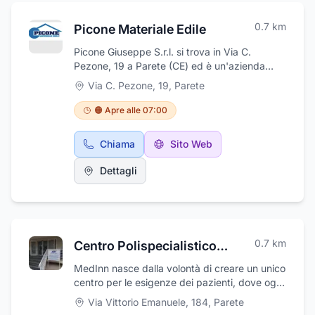
0.7
km
Picone Materiale Edile
Picone Giuseppe S.r.l. si trova in Via C.
Pezone, 19 a Parete (CE) ed è un'azienda
leader che da anni opera nel settore della
Via C. Pezone, 19
,
Parete
vendita di materiali per l'edilizia. Presso
l'azienda potrete trovare materiali da
🟠 Apre alle 07:00
costruzione e soluzioni per ogni tipo di
esigenza e delle migliori aziende produttrici.
Chiama
Sito Web
Inoltre è fornitissima di prodotti
antinfortunistici e pellets per stufe. L'azienda
Dettagli
da sempre si avvale di personale qualificato in
grado di fornire assistenza sulle varie
caratteristiche dei materiali.
0.7
km
Centro Polispecialistico MedInn
MedInn nasce dalla volontà di creare un unico
centro per le esigenze dei pazienti, dove ogni
medico è qualificato e specializzato in una
Via Vittorio Emanuele, 184
,
Parete
determinata patologia.