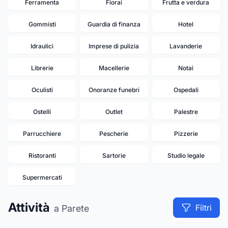
Ferramenta
Fiorai
Frutta e verdura
Gommisti
Guardia di finanza
Hotel
Idraulici
Imprese di pulizia
Lavanderie
Librerie
Macellerie
Notai
Oculisti
Onoranze funebri
Ospedali
Ostelli
Outlet
Palestre
Parrucchiere
Pescherie
Pizzerie
Ristoranti
Sartorie
Studio legale
Supermercati
Attività
Filtri
a Parete