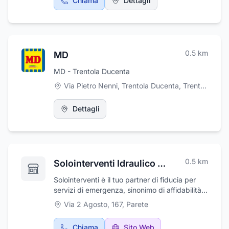
Chiama
Dettagli
0.5
km
MD
MD - Trentola Ducenta
Via Pietro Nenni, Trentola Ducenta
,
Trentola Ducenta
Dettagli
0.5
km
Solointerventi Idraulico Elettricista & Fabbro H24
Solointerventi è il tuo partner di fiducia per
servizi di emergenza, sinonimo di affidabilità e
professionalità. Siamo disponibili 24 ore su
Via 2 Agosto, 167
,
Parete
24, 7 giorni su 7, per offrirti pronte soluzioni in
caso di emergenze idrauliche, elettriche o di
Chiama
Sito Web