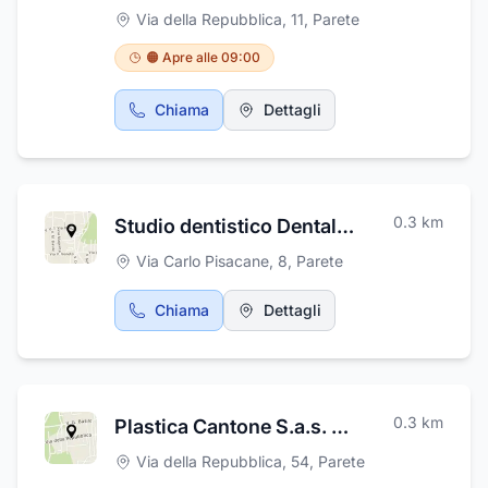
11, si occupa di progettazione architettonica e
Via della Repubblica, 11
,
Parete
strutturale, indagini strutturali, collaudo
statico, perizie, catasto, successioni
🟠 Apre alle 09:00
ereditarie, modelli e plastici architettonici.
Operativo dal lunedì al venerdì dalle ore 9 alle
Chiama
Dettagli
ore 12.30 e dalle ore 15.30 alle 17.30 sempre
previo appuntamento.
0.3
km
Studio dentistico Dental Modern dott.ssa Maria Assunta Terracciano
Via Carlo Pisacane, 8
,
Parete
Chiama
Dettagli
0.3
km
Plastica Cantone S.a.s. di Falco Concetta & C.
Via della Repubblica, 54
,
Parete