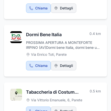
utilizzando prodotti esclusivamente del
territorio e del proprio caseificio. La scelta dei
Chiama
Dettagli
piatti è vastissima e accontenta il palato più
esigente.
0.4
km
Dormi Bene Italia
PROSSIMA APERTURA A MONTEFORTE
IRPINO (AV)Dormi bene Italia, dormi bene una
promessa!Qualità del sonno senza
Via Enrico Toti
,
Parete
compromessi, anche nel prezzo. Prodotti su
misura realizzati appositamente per te che
Chiama
Dettagli
vuoi ottenere la miglior soluzione di riposo
possibile.Cosa intendiamo per scelte di
qualità?In un mondo che corre veloce, dove
ogni momento è prezioso e ogni dettaglio
conta, ci fermiamo un istante per riflettere su
0.5
km
Tabaccheria di Costumato Gennaro - Iqos Partner
ciò che realmente conta: la qualità del nostro
vivere, del nostro riposare, del nostro
Via Vittorio Emanuele, 6
,
Parete
sognare.