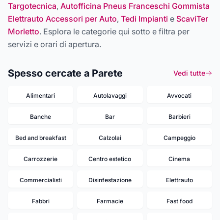
Targotecnica
,
Autofficina Pneus Franceschi Gommista
Elettrauto Accessori per Auto
,
Tedi Impianti
e
ScaviTer
Morletto
. Esplora le categorie qui sotto e filtra per
servizi e orari di apertura.
Spesso cercate a Parete
Vedi tutte
Alimentari
Autolavaggi
Avvocati
Banche
Bar
Barbieri
Bed and breakfast
Calzolai
Campeggio
Carrozzerie
Centro estetico
Cinema
Commercialisti
Disinfestazione
Elettrauto
Fabbri
Farmacie
Fast food