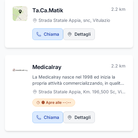
2.2
km
Ta.Ca.Matik
Strada Statale Appia, snc
,
Vitulazio
Chiama
Dettagli
2.2
km
Medicalray
La Medicalray nasce nel 1998 ed inizia la
propria attività commercializzando, in qualità
di Agente Kodak Divisione H.I. per la
Strada Statale Appia, Km. 196,500 Sc
,
Vitulazio
Campania e la Calabria, prodotti Kodak per
Radiografia e fotografia medica. Da
🟠 Apre alle --:--
un'esperienza ventennale, seguendo una
rapida e costante evoluzione, attualmente la
Chiama
Dettagli
nostra Azienda si pone come obiettivo
strategico quello di offrire soluzioni integrate,
capaci di soddisfare le esigenze e le