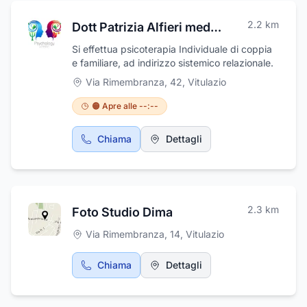
aspettative dei Dipartimenti di diagnostica
per immagini in un momento di grande
2.2
km
Dott Patrizia Alfieri medico psicoterapeuta
evoluzione tecnologica. La società
Medicalray, nel suo complesso, ha una
Si effettua psicoterapia Individuale di coppia
adeguata preparazione per assicurare un
e familiare, ad indirizzo sistemico relazionale.
servizio di consulenza a carattere
Via Rimembranza, 42
,
Vitulazio
continuativo per l'impiego ottimale dei
prodotti e dei sistemi commercializzati,
🟠 Apre alle --:--
programmando, ove occorra, l'intervento di
specialisti in ciascuna tecnologia in grado di
supportare il cliente nelle sue necessità
Chiama
Dettagli
operative.
2.3
km
Foto Studio Dima
Via Rimembranza, 14
,
Vitulazio
Chiama
Dettagli