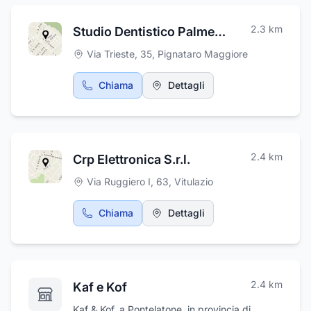
2.3
km
Studio Dentistico Palmesano
Via Trieste, 35
,
Pignataro Maggiore
Chiama
Dettagli
2.4
km
Crp Elettronica S.r.l.
Via Ruggiero I, 63
,
Vitulazio
Chiama
Dettagli
2.4
km
Kaf e Kof
Kaf & Kof, a Pontelatone, in provincia di