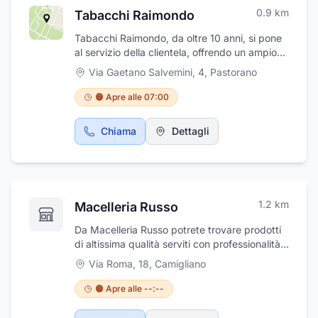
0.9
km
Tabacchi Raimondo
Tabacchi Raimondo, da oltre 10 anni, si pone
al servizio della clientela, offrendo un ampio
ventaglio di prodotti e servizi.
Via Gaetano Salvemini, 4
,
Pastorano
🟠 Apre alle 07:00
Chiama
Dettagli
1.2
km
Macelleria Russo
Da Macelleria Russo potrete trovare prodotti
di altissima qualità serviti con professionalità e
cortesia. La passione e la cura nelle selezioni
Via Roma, 18
,
Camigliano
delle carni, ci permette di offire il meglio ai
nostri clienti. Oltre ad un'ampia ed accurata
🟠 Apre alle --:--
scelta di carni, potrete trovari tanti prodotti
artigianali realizzati con materie prime di alta