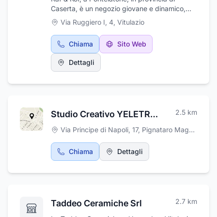
Caserta, è un negozio giovane e dinamico,
dove non manca la continua ricerca di nuove
Via Ruggiero I, 4
,
Vitulazio
miscele e nuovi sapori, da proporre alla
clientela. Presso Kaf & Kof potete trovare
Chiama
Sito Web
cialde e capsule compatibili di prima scelta e
una vasta gamma di compatibili, per
Dettagli
assaporare un gustoso caffè, orzo, ginseng o
the. Proponiamo inoltre macchine da caffè,
anche a noleggio e molte altre idee regalo.
Effettuiamo anche il servizio di consegna a
domicilio. Vi aspettiamo in v. Torre, 34.
2.5
km
Studio Creativo YELETRES
Via Principe di Napoli, 17
,
Pignataro Maggiore
Chiama
Dettagli
2.7
km
Taddeo Ceramiche Srl