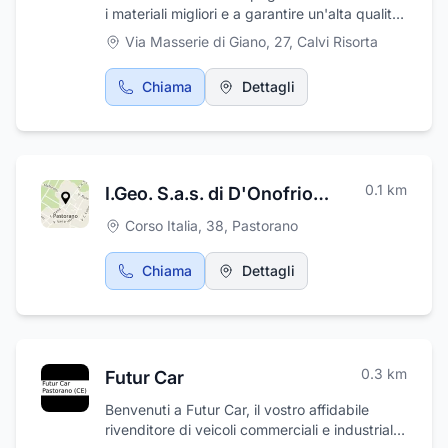
i materiali migliori e a garantire un'alta qualità
nei nostri prodotti. Ciò significa che ci
Via Masserie di Giano, 27
,
Calvi Risorta
affidiamo solo ai fornitori di fiducia e
utilizziamo tecniche artigianali tradizionali per
Chiama
Dettagli
ottenere risultati di altissimo livello.Per noi, la
qualità non riguarda solo l'aspetto estetico dei
nostri prodotti, ma anche la loro durata nel
tempo. Utilizziamo solo pietre naturali
resistenti e di alta qualità, che possono
0.1
km
I.Geo. S.a.s. di D'Onofrio Giuseppe & C.
resistere all'usura quotidiana e mantenere la
loro bellezza per anni. Inoltre, ci impegniamo
Corso Italia, 38
,
Pastorano
a sottoporre i nostri prodotti a rigorosi controlli
di qualità prima della consegna ai clienti.
Chiama
Dettagli
Questo ci consente di garantire che ogni
pezzo soddisfi i nostri standard elevati e le
aspettative dei nostri clienti.
0.3
km
Futur Car
Benvenuti a Futur Car, il vostro affidabile
rivenditore di veicoli commerciali e industriali