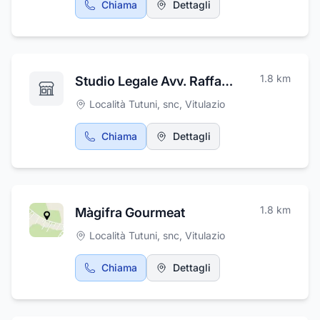
Chiama
Dettagli
qualità, pronti per essere gustati sulla vostra
tavola. Da Macelleria Russo troverete il vostro
punto di riferimento nel settore della
macelleria e gastronomia.
1.8
km
Studio Legale Avv. Raffaele Russo
Località Tutuni, snc
,
Vitulazio
Chiama
Dettagli
1.8
km
Màgifra Gourmeat
Località Tutuni, snc
,
Vitulazio
Chiama
Dettagli