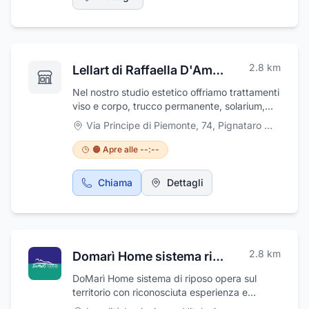
paziente, attuando un trattamento
diagnostico e curativo che tenga conto di due
aspetti fondamentali: la certezza dei risultati
analitici e l'esecuzione degli esami nel rispetto
della privacy. Tra i servizi offerti dalla struttura
2.8
km
Lellart di Raffaella D'Ambrosio
troviamo analisi del sangue, analisi dello
stress ossidativo, vega test per le intolleranze
Nel nostro studio estetico offriamo trattamenti
alimentari, laboratorio di analisi delle droghe
viso e corpo, trucco permanente, solarium,
d'abuso e per l'abuso di alcool. Possibilità di
extension e laminazione ciglia, epilazione,
Via Principe di Piemonte, 74
,
Pignataro Maggiore
parcheggio esterno.
manicure, massaggi.
🟠 Apre alle --:--
Chiama
Dettagli
2.8
km
Domarì Home sistema riposo
DoMarì Home sistema di riposo opera sul
territorio con riconosciuta esperienza e
professionalità rivolgendosi con successo ad