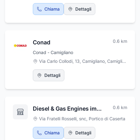
nervo ottico. Perimetri a computerizzata,
elettrofisiologia oculare(PEV). Consulenza
Chiama
Dettagli
oculistica in corso di malattie generali e di
trattamenti farmacologici prolungati c/o
ambulatorio esterno.
0.6
km
Conad
Conad - Camigliano
Via Carlo Collodi, 13, Camigliano
,
Camigliano
Dettagli
0.6
km
Diesel & Gas Engines impianti di cogenerazione
Via Fratelli Rosselli, snc
,
Portico di Caserta
Chiama
Dettagli