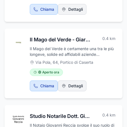
Chiama
Dettagli
0.4
km
Il Mago del Verde - Giardinaggio - Potatura Giardini
Il Mago del Verde è certamente una tra le più
longeve, solide ed affidabili aziende
specializzate nella progettazione, garden
Via Pola, 64
,
Portico di Caserta
design, manutenzione e cura di tutto ciò che
riguarda il verde come giardini pubblici, ville
🟢 Aperto ora
private e parchi. La nostra storia è decennale,
tramandata di padre in figlio, con grande
Chiama
Dettagli
passione, competenza e professionalità e
soprattutto con il grande apprezzamento di
tutta la nostra clientela residenziale,
imprenditoriale e di amministratori
condominiali ed imprese di costruzione. Il
0.4
km
Studio Notarile Dott. Giovanni Reccia
Mago del Verde svolge numerose attività
all’insegna del giardinaggio: opere come
Il Notaio Giovanni Reccia svolge il suo ruolo di