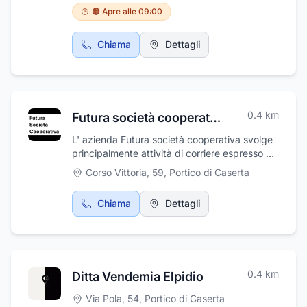
segnaletica come segnaletica per cantieri,
🟠 Apre alle 09:00
segnaletica luminosa, lanterne semaforiche.
Esegue anche lavori edili, civili e industriali.
Chiama
Dettagli
0.4
km
Futura società cooperativa
L' azienda Futura società cooperativa svolge
principalmente attività di corriere espresso e
spedizioniere oltre a servizi postali privati.
Corso Vittoria, 59
,
Portico di Caserta
Grazie ad esperienza decennale siamo in
grado di soddisfare la maggior parte delle
Chiama
Dettagli
richieste in modo da offrire un servizio
completo ed efficiente. Saremo a tua
completa disposizione per richieste di
spedizioni in 24 ore, spedizioni nazionali,
spedizioni di documenti riservati e tanto altro.
0.4
km
Ditta Vendemia Elpidio
Non esitare a contattarci per avere tutte le
info necessarie!
Via Pola, 54
,
Portico di Caserta