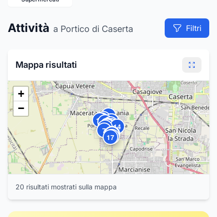
Attività
Filtri
a Portico di Caserta
Mappa risultati
+
−
20
18
19
15
10
9
8
6
3
4
2
1
14
5
7
11
12
13
16
17
20
risultat
i
mostrat
i
sulla mappa