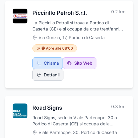
0.2
km
Piccirillo Petroli S.r.l.
La Piccirillo Petroli si trova a Portico di
Caserta (CE) e si occupa da oltre trent'anni
della commercializzazione di prodotti
Via Gorizia, 17
,
Portico di Caserta
petroliferi, gasolio per autotrazione e gasolio
da riscaldamento, petrolio lampante o
🟠 Apre alle 08:00
kerosene, carburanti per l'agricoltura, benzina
agricola, gasolio agricolo e lubrificanti per
Chiama
Sito Web
autotrazione per agricoltura e idraulici . Offre
un servizio attento e puntuale riuscendo a
Dettagli
soddisfare privati e aziende con prodotti di
alta qualità marchiati Q8 Oils, Mobil, Eni. La
Piccirillo Petroli mette a disposizione un
magazzino sempre rifornito con oli e
lubrificanti per i più svariati usi; oli per
0.3
km
Road Signs
autotrazione, per macchine agricole, oli
idraulici, per cambi e differenziali.
Road Signs, sede in Viale Partenope, 30 a
Portico di Caserta (CE) si occupa della
segnaletica e della sicurezza stradale, per
Viale Partenope, 30
,
Portico di Caserta
installazione di cartellonistica, ed altra