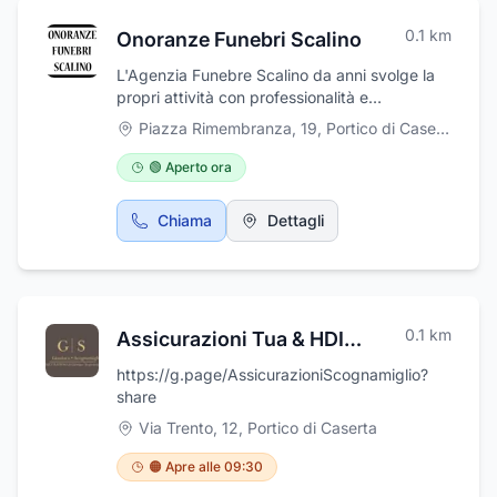
0.1
km
Onoranze Funebri Scalino
L'Agenzia Funebre Scalino da anni svolge la
propri attività con professionalità e
discrezione occupandosi dei servizi funebri
Piazza Rimembranza, 19
,
Portico di Caserta
fornendo servizi di alta professionalità e
qualità. L'agenzia è operativa in città e su tutti
🟢 Aperto ora
comuni limitrofi della provincia di Caserta,
fornendo servizi di inumazioni, tumulazioni,
Chiama
Dettagli
cremazioni, trasporto della salma, affissione
degli avvisi di lutto, ringraziamenti e
partecipazione, fornitura di casse ed articoli
funerari e del disbrigo delle pratiche
burocratiche e cimiteriali. L'agenzia è
0.1
km
Assicurazioni Tua & HDI di Gianluca Scognamiglio
reperibili h24 e festivi.
https://g.page/AssicurazioniScognamiglio?
share
Via Trento, 12
,
Portico di Caserta
🟠 Apre alle 09:30