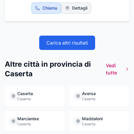
andrea.barricelli@gmail.com /
Chiama
Dettagli
info@barricelli.eu. Per maggiori informazioni
visitate il nostro sito web all'indirizzo:
www.barricelli.eu.
Carica altri risultati
Altre città in provincia di
Vedi
Caserta
tutte
Caserta
Aversa
Caserta
Caserta
Marcianise
Maddaloni
Caserta
Caserta