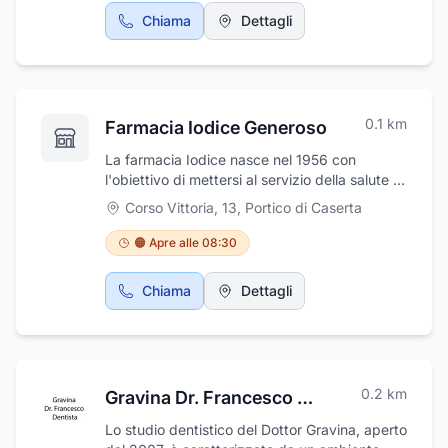
Chiama
Dettagli
0.1
km
Farmacia Iodice Generoso
La farmacia Iodice nasce nel 1956 con
l'obiettivo di mettersi al servizio della salute e
del benessere dei cittadini. È composta da un
Corso Vittoria, 13
,
Portico di Caserta
gruppo di professionisti affiatati che lavora
seriamente per offrire, sempre unitamente a
🟠 Apre alle 08:30
cordialità e disponibilità, informazioni utili. È
disponibile una vasta gamma di alimenti per
Chiama
Dettagli
celiaci delle migliori marche tra cui Biaglut,
Copharma, Glutafin, Aproten, Plasmon, Glikò.
È, inoltre, possibile trovare un assortimento di
fiori di Bach, preparati fitoterapici, farmaci e
parafarmaci a prezzo molto conveniente. La
0.2
km
Gravina Dr. Francesco Dentista
farmacia è specializzata in medicina
omeopatica: essa si basa sul principio
Lo studio dentistico del Dottor Gravina, aperto
secondo cui, per curare una malattia o un