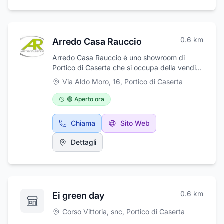
0.6
km
Arredo Casa Rauccio
Arredo Casa Rauccio è uno showroom di
Portico di Caserta che si occupa della vendita
al dettaglio di arredamenti per interni ed
Via Aldo Moro, 16
,
Portico di Caserta
esterni. Propone soluzioni per arredo bagno,
cucine e soggiorni, garantendo un accurato
🟢 Aperto ora
servizio post vendita e la possibilità di stilare
liste nozze. Inoltre si occupa della vendita di
Chiama
Sito Web
articoli regalo, argenteria, ceramiche e
bomboniere a marchio Guzzini.
Dettagli
0.6
km
Ei green day
Corso Vittoria, snc
,
Portico di Caserta