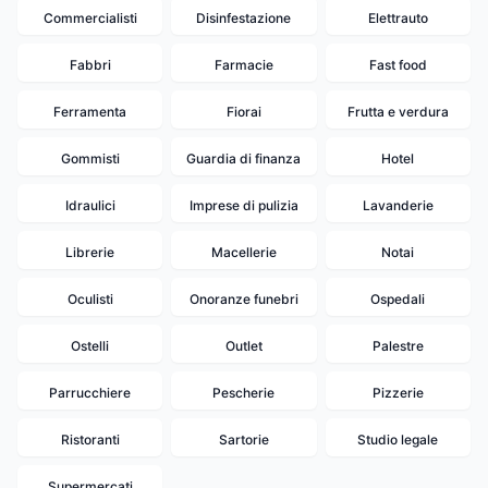
Commercialisti
Disinfestazione
Elettrauto
Fabbri
Farmacie
Fast food
Ferramenta
Fiorai
Frutta e verdura
Gommisti
Guardia di finanza
Hotel
Idraulici
Imprese di pulizia
Lavanderie
Librerie
Macellerie
Notai
Oculisti
Onoranze funebri
Ospedali
Ostelli
Outlet
Palestre
Parrucchiere
Pescherie
Pizzerie
Ristoranti
Sartorie
Studio legale
Supermercati