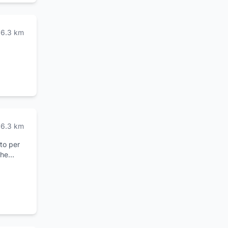
6.3
km
6.3
km
to per
che
 e delle
rio
.