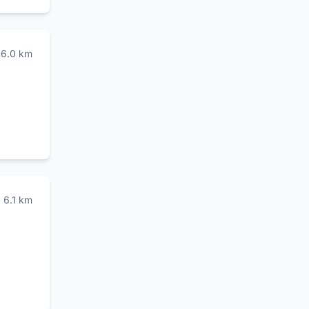
6.0
km
6.1
km