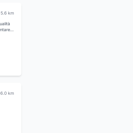
5.6
km
ualità
ontare
 queste
i e
re
ino
chi
i!
6.0
km