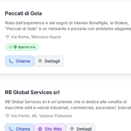
Peccati di Gola
Nata dall'esperienza e dal sogno di Iolanda Bonafiglia, la titolare,
"Peccati di Gola" è un ristorante e pizzeria con ambiente elegante
confortevole, ideale per passare momenti felici e organizzare rice
Via Roma
,
Marzano Appio
e banchetti per ogni occasione. Propone piatti tipici a base di pes
carne per soddisfare tutti i palati. Location situata nel verde della
🟢 Aperto ora
con sede a Marzano Appio, in provincia di Caserta. Contattaci o vi
trovare!
Chiama
Dettagli
RB Global Services srl
RB Global Services srl è un'azienda che si dedica alla vendita di
macchine edili e veicoli industriali, commerciali, escavatori, bobca
macchine per movimento terra. La loro esperienza e professionalità
Via Ponte, 46
,
Vairano Patenora
rendono un'azienda solida e seria nel campo. Con i migliori marchi
settore, RB Global Services offre una vasta gamma di mezzi nuovi 
Chiama
Sito Web
Dettagli
garantiti. Il loro servizio è dinamico e su scala nazionale, il che sig