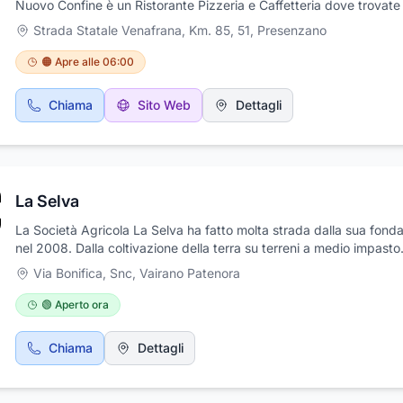
Nuovo Confine è un Ristorante Pizzeria e Caffetteria dove trovate
ambiente accogliente e familiare dove al centro di tutto ciò che fa
Strada Statale Venafrana, Km. 85, 51
,
Presenzano
evidenzia la qualità, utilizzando solo prodotti freschi e selezionati,
combinati con maestria per creare gusti unici ed irresistibili. In oltr
🟠 Apre alle 06:00
Nuovo Confine le serate sono sono accompagnate da eventi con g
tema, serate con karaoke, musica daal vivo, degustazioni di vino 
Chiama
Sito Web
Dettagli
altro.
La Selva
La Società Agricola La Selva ha fatto molta strada dalla sua fond
nel 2008. Dalla coltivazione della terra su terreni a medio impasto
argilloso alla fornitura di prodotti locali e stagionali in tutta Italia e
Via Bonifica, Snc
,
Vairano Patenora
in Europa, i Selva sono veri campioni di ciò che si può ottenere co
passione e impegno. Con attrezzature all'avanguardia e la loro de
🟢 Aperto ora
alla tutela dell'ambiente e della sua biodiversità, La Selva è più di
semplice team produttivo; si impegna costantemente per avvicina
Chiama
Dettagli
consumatori finali alle tradizioni culturali di un "antico sapere alim
che conserva ancora i sapori tradizionali. Senza dubbio, questa s
agricola di successo continuerà a costruire la sua impressionante 