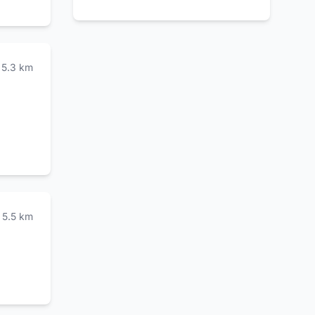
ia. Se
srl per
5.3
km
5.5
km