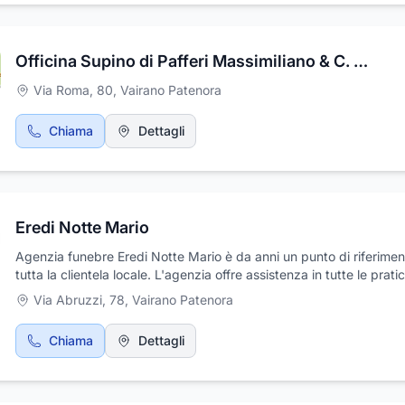
Officina Supino di Pafferi Massimiliano & C. S.n.c.
Via Roma, 80
,
Vairano Patenora
Chiama
Dettagli
Eredi Notte Mario
Agenzia funebre Eredi Notte Mario è da anni un punto di riferimen
tutta la clientela locale. L'agenzia offre assistenza in tutte le prati
burocratiche, si occupa della stampa e affissione gli avvisi funebri
Via Abruzzi, 78
,
Vairano Patenora
partecipazioni e ringraziamenti. L'Agenzia funebre Eredi Notte Ma
realizza opere cimiteriali per tombe di famiglia, vende articoli sacri
Chiama
Dettagli
Professionalità e disponibilità sempre al vostro servizio.