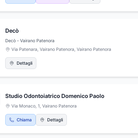
che puoi trovare il veicolo o la macchina che cerchi ovunque in Ital
stai cercando una soluzione affidabile, chiama RB Global Services 
maggiori informazioni o per un preciso preventivo.
Decò
Decò - Vairano Patenora
Via Patenara, Vairano Patenora
,
Vairano Patenora
Dettagli
Studio Odontoiatrico Domenico Paolo
Via Monaco, 1
,
Vairano Patenora
Chiama
Dettagli