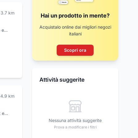
3.7
km
Hai un prodotto in mente?
Acquistalo online dai migliori negozi
 e
italiani
vimenti
ce e di
 natura,
Scopri ora
enici a
Attività suggerite
4.9
km
t e
 li
Nessuna attività suggerite
 del
Prova a modificare i filtri
e usati
nifica