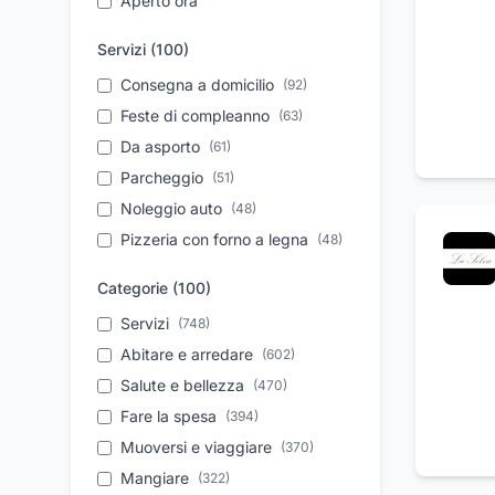
Aperto ora
Servizi (
100
)
Consegna a domicilio
(
92
)
Feste di compleanno
(
63
)
Da asporto
(
61
)
Parcheggio
(
51
)
Noleggio auto
(
48
)
Pizzeria con forno a legna
(
48
)
Take away
(
47
)
Categorie (
100
)
Aperitivi
(
42
)
Servizi
(
748
)
Personale qualificato
(
40
)
Abitare e arredare
(
602
)
Vendita auto usate
(
38
)
Salute e bellezza
(
470
)
Pronto intervento
(
31
)
Fare la spesa
(
394
)
Ristrutturazione case
(
27
)
Muoversi e viaggiare
(
370
)
Cene aziendali
(
27
)
Mangiare
(
322
)
Assistenza tecnica
(
26
)