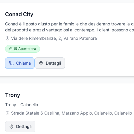
Conad City
Conad è il posto giusto per le famiglie che desiderano trovare la q
dei prodotti e prezzi vantaggiosi al contempo. I clienti possono c
sugli esperti addetti e su un'ampia gamma di prodotti freschi per
Via delle Rimembranze, 2
,
Vairano Patenora
soddisfare i loro bisogni ed esigenze. Vi invitiamo a scoprire tutte
soluzioni con noi! Visita un supermercato Conad nella tua città ogg
🟢 Aperto ora
entra nel mondo della spesa conveniente e salutare che crea valo
anche a te, a far parte della nostra realtà. Prenota ora il tuo volant
Chiama
Dettagli
settimanale o prova il nostro servizio di consegna a domicilio in po
passaggi: entra nel mondo Conad senza limitazioni o complicazion
Trony
Trony - Caianello
Strada Statale 6 Casilina, Marzano Appio, Caianello
,
Caianello
Dettagli