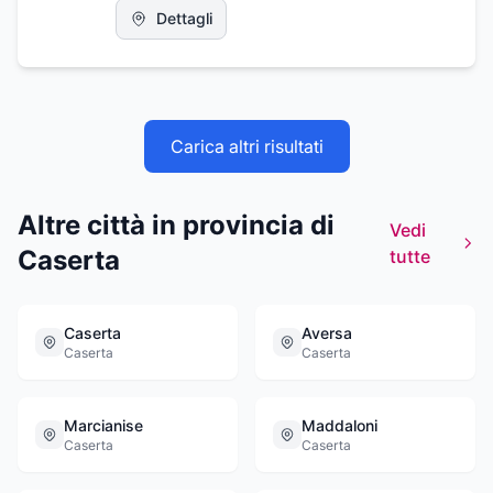
tipologie di tunnel, tutti i tipi di copertura sia
Dettagli
mobile che fisse, tettoie, containers, porte
sezionali, portoni a libro e serrande
coibentate.
Carica altri risultati
Altre città in provincia di
Vedi
Caserta
tutte
Caserta
Aversa
Caserta
Caserta
Marcianise
Maddaloni
Caserta
Caserta