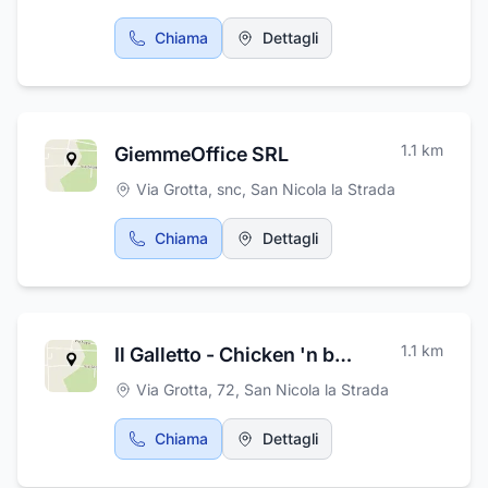
approvvigionamento efficiente e
potenzialmente prezzi più competitivi.Vasta
Chiama
Dettagli
Scelta di Veicoli Usati (a partire da 1.000
euro): L'offerta di auto usate a prezzi
accessibili amplia il target di
clientela.Accurata Selezione dei Veicoli Usati:
Il processo di selezione dei veicoli usati è
1.1
km
GiemmeOffice SRL
descritto come accurato e basato su
competenze specifiche, rassicurando i clienti
Via Grotta, snc
,
San Nicola la Strada
sulla qualità dei prodotti offerti.
Chiama
Dettagli
1.1
km
Il Galletto - Chicken 'n burgers
Via Grotta, 72
,
San Nicola la Strada
Chiama
Dettagli