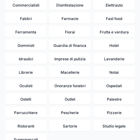
Commercialisti
Disinfestazione
Elettrauto
Fabbri
Farmacie
Fast food
Ferramenta
Fiorai
Frutta e verdura
Gommisti
Guardia di finanza
Hotel
Idraulici
Imprese di pulizia
Lavanderie
Librerie
Macellerie
Notai
Oculisti
Onoranze funebri
Ospedali
Ostelli
Outlet
Palestre
Parrucchiere
Pescherie
Pizzerie
Ristoranti
Sartorie
Studio legale
Supermercati