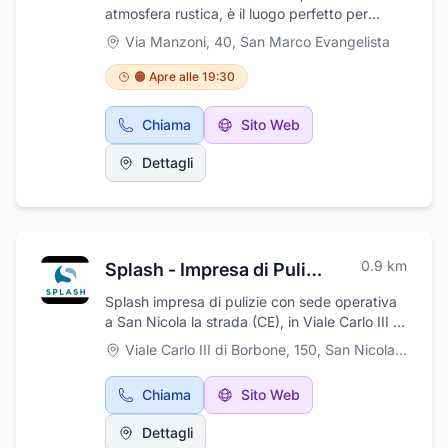
atmosfera rustica, è il luogo perfetto per
organizzare un pranzo o una cena all'insegna
Via Manzoni, 40
,
San Marco Evangelista
del gusto e del relax. Situato in una location
accogliente, Gonzales offre un ambiente
🟠 Apre alle 19:30
ideale per momenti conviviali, che sia una
serata tra amici, una cena romantica o un
Chiama
Sito Web
pranzo in famiglia. Il locale è aperto tutti i
giorni a pranzo e, per chi desidera assaporare
Dettagli
una cena deliziosa, anche il venerdì e il
sabato sera. Il lunedì è giorno di chiusura,
permettendo al nostro team di riposare e
preparare nuove proposte culinarie per la
settimana. Gonzales si distingue per la qualità
0.9
km
Splash - Impresa di Pulizie
delle sue carni alla brace, preparate con cura
e passione, utilizzando solo ingredienti freschi
Splash impresa di pulizie con sede operativa
e di alta qualità. Venite a scoprire le nostre
a San Nicola la strada (CE), in Viale Carlo III di
specialità in un'atmosfera che combina il
Borbone, nasce da una esperienza pluriennale
Viale Carlo III di Borbone, 150
,
San Nicola la Strada
calore della tradizione con la genuinità dei
nel settore delle pulizie per enti pubblici e
sapori autentici. Vi aspettiamo per farvi vivere
privati. La sua mission principale è quella di
un'esperienza gastronomica indimenticabile,
Chiama
Sito Web
garantire una completa soddisfazione del
all'insegna della buona cucina e della
cliente, con l'obiettivo di raggiungere la
Dettagli
convivialità.
perfezione in ogni servizio che ci viene