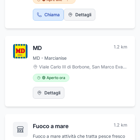
tue serate. Veniteci a trovare. Ci troviamo a
San Nicola La Strada, Caserta sul Viale Carlo
III al km 223. Vi aspettiamo per passare
Chiama
Dettagli
insieme fantastiche serate.
1.2
km
MD
MD - Marcianise
Viale Carlo III di Borbone, San Marco Evangelista, Marcianise
🟢 Aperto ora
Dettagli
1.2
km
Fuoco a mare
Fuoco a mare attività che tratta pesce fresco