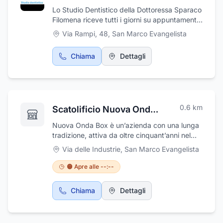
prodotti per il trasporto pubblico di massa
Lo Studio Dentistico della Dottoressa Sparaco
rappresenta per la nostra Azienda un target
Filomena riceve tutti i giorni su appuntamento,
di sicuro interesse. Grazie alla crescita
dal lunedì al venerdì, nella sede di San Marco
Via Rampi, 48
,
San Marco Evangelista
continua delle collaborazioni instaurate con
Evangelista, in provincia di Caserta, in via
professionisti del settore, si è potuto
Rampi, 48. Lo studio si occupa di ortodonzia
sviluppare un'area di consulenza aziendale
Chiama
Dettagli
e odontoiatria, trattando ogni problema con la
per quanto concerne la progettazione
massima cura e professionalità e consigliando
meccanica e dei piani di manutenzione
ai pazienti la soluzione più opportuna e
interna ed esterna dei convogli. NO Servizio
conveniente. Presso lo studio, inoltre, si
Biglietteria NO Servizio Viaggiator
eseguono analisi approfondite sullo stato di
0.6
km
Scatolificio Nuova Onda Box
salute di denti e gengive.
Nuova Onda Box è un’azienda con una lunga
tradizione, attiva da oltre cinquant’anni nel
settore della trasformazione del cartone
Via delle Industrie
,
San Marco Evangelista
ondulato; è specializzata nella produzione di
scatole americane, tramezzi e fustellati,
🟠 Apre alle --:--
offrendo soluzioni di imballaggio robuste,
funzionali e personalizzate per diversi ambiti
Chiama
Dettagli
produttivi. Oggi alla guida c’è la quinta
generazione, segno di una continuità familiare
radicata e di una costante evoluzione