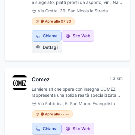
e surgelato, piatti pronti da asporto, vini. Nata
da poco, ma curata nel minimo dettaglio
Via Grotta, 39
,
San Nicola la Strada
poiché il proprietario è figlio d'arte, cresciuto
sin da piccolo nell'attività del padre dove ha
🟠 Apre alle 07:30
appreso tutti i segreti e le migliori tecniche
per offrire un prodotto e un servizio
Chiama
Sito Web
eccezionale sotto tutti i punti di vista.
Dettagli
1.3
km
Comez
Lamiere srl che opera con insegna COMEZ
rappresenta una solida realtà specializzata
nella costruzione metalmeccanica di alta
Via Fabbrica, 5
,
San Marco Evangelista
precisione e nella carpenteria pesante. Dalla
progettazione alla realizzazione, ci piace
🟠 Apre alle --:--
seguire tutte le fasi di lavorazione per
garantire ai nostri clienti sempre dei prodotti
Chiama
Sito Web
di altissima qualità. Realizziamo tutte le