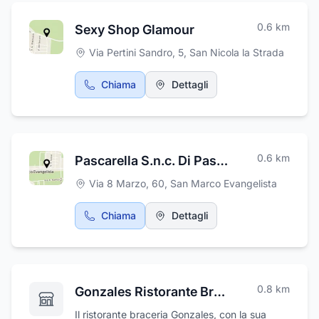
orientata alla qualità, all’innovazione e
all’attenzione verso il cliente. Unendo
0.6
km
Sexy Shop Glamour
esperienza, tecnologie all’avanguardia e
passione per il proprio lavoro, Nuova Onda
Via Pertini Sandro, 5
,
San Nicola la Strada
Box si propone come partner affidabile per
rispondere in modo flessibile ed efficiente alle
Chiama
Dettagli
sfide del mercato attuale.
0.6
km
Pascarella S.n.c. Di Pascarella Crescenzo & C.
Via 8 Marzo, 60
,
San Marco Evangelista
Chiama
Dettagli
0.8
km
Gonzales Ristorante Braceria
Il ristorante braceria Gonzales, con la sua