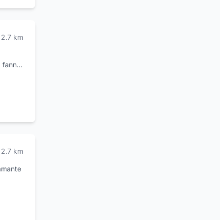
ocietà
eredità!
2.7
km
a fanno
ke way,
ano
2.7
km
iamante
er
ori
aggi