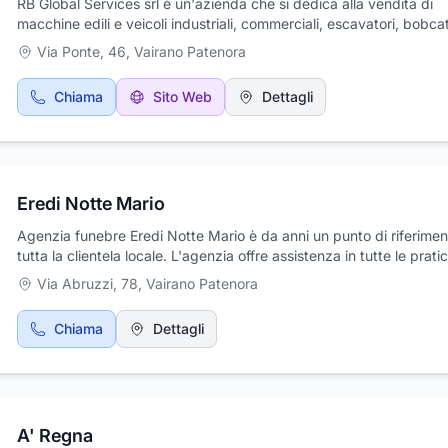
RB Global Services srl è un'azienda che si dedica alla vendita di
macchine edili e veicoli industriali, commerciali, escavatori, bobca
macchine per movimento terra. La loro esperienza e professionalità
Via Ponte, 46
,
Vairano Patenora
rendono un'azienda solida e seria nel campo. Con i migliori marchi
settore, RB Global Services offre una vasta gamma di mezzi nuovi 
Chiama
Sito Web
Dettagli
garantiti. Il loro servizio è dinamico e su scala nazionale, il che sig
che puoi trovare il veicolo o la macchina che cerchi ovunque in Ital
stai cercando una soluzione affidabile, chiama RB Global Services 
maggiori informazioni o per un preciso preventivo.
Eredi Notte Mario
Agenzia funebre Eredi Notte Mario è da anni un punto di riferimen
tutta la clientela locale. L'agenzia offre assistenza in tutte le prati
burocratiche, si occupa della stampa e affissione gli avvisi funebri
Via Abruzzi, 78
,
Vairano Patenora
partecipazioni e ringraziamenti. L'Agenzia funebre Eredi Notte Ma
realizza opere cimiteriali per tombe di famiglia, vende articoli sacri
Chiama
Dettagli
Professionalità e disponibilità sempre al vostro servizio.
A' Regna