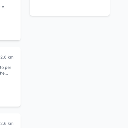
t e
 li
 del
e usati
nifica
ia. Se
srl per
2.6
km
to per
che
 e delle
rio
.
2.6
km