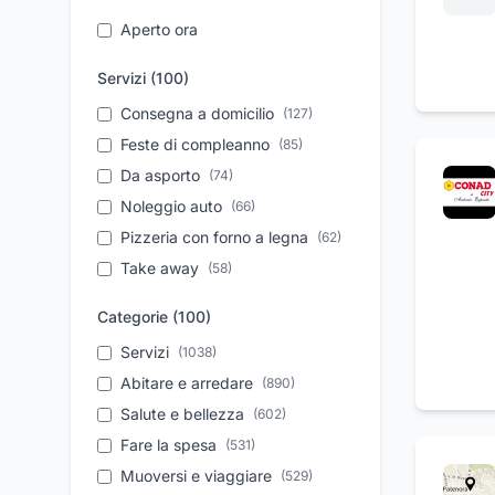
Aperto ora
Servizi (
100
)
Consegna a domicilio
(
127
)
Feste di compleanno
(
85
)
Da asporto
(
74
)
Noleggio auto
(
66
)
Pizzeria con forno a legna
(
62
)
Take away
(
58
)
Parcheggio
(
54
)
Categorie (
100
)
Aperitivi
(
53
)
Servizi
(
1038
)
Personale qualificato
(
53
)
Abitare e arredare
(
890
)
Vendita auto usate
(
52
)
Salute e bellezza
(
602
)
Pronto intervento
(
43
)
Fare la spesa
(
531
)
Ristrutturazione case
(
39
)
Muoversi e viaggiare
(
529
)
Assistenza tecnica
(
39
)