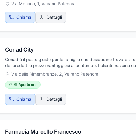
Via Monaco, 1
,
Vairano Patenora
Chiama
Dettagli
Conad City
Conad è il posto giusto per le famiglie che desiderano trovare la q
dei prodotti e prezzi vantaggiosi al contempo. I clienti possono c
sugli esperti addetti e su un'ampia gamma di prodotti freschi per
Via delle Rimembranze, 2
,
Vairano Patenora
soddisfare i loro bisogni ed esigenze. Vi invitiamo a scoprire tutte
soluzioni con noi! Visita un supermercato Conad nella tua città ogg
🟢 Aperto ora
entra nel mondo della spesa conveniente e salutare che crea valo
anche a te, a far parte della nostra realtà. Prenota ora il tuo volant
Chiama
Dettagli
settimanale o prova il nostro servizio di consegna a domicilio in po
passaggi: entra nel mondo Conad senza limitazioni o complicazion
Farmacia Marcello Francesco