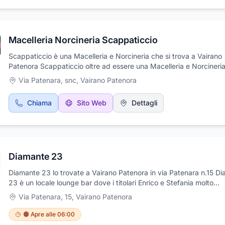
che conserva ancora i sapori tradizionali. Senza dubbio, questa s
agricola di successo continuerà a costruire la sua impressionante 
Macelleria Norcineria Scappaticcio
Scappaticcio è una Macelleria e Norcineria che si trova a Vairano
Patenora Scappaticcio oltre ad essere una Macelleria e Norcineri
anche salumi e carni staggionati e paniniteca sia sul posto che ta
Via Patenara, snc
,
Vairano Patenora
ingrosso di carni, stagionati e salumi. I titolari sono Antonio e Stef
Scappaticcio due persone gentili, qualificati e professionali
Chiama
Sito Web
Dettagli
Diamante 23
Diamante 23 lo trovate a Vairano Patenora in via Patenara n.15 D
23 è un locale lounge bar dove i titolari Enrico e Stefania molto
gentili,professionali e qualificati, fanno della qualità la loro forza p
Via Patenara, 15
,
Vairano Patenora
proporvi i migliori aperitivi del posto, avendo a disposizione i migli
barman, vini di alta qualità da degustare, taglieri di salumi e form
🟠 Apre alle 06:00
(specialità del posto) e finger food preparati dallo chef.