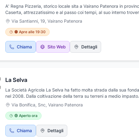
A' Regna Pizzeria, storico locale sita a Vairano Patenora in provinc
Caserta, attrezzatissimo e al passo coi tempi, al suo interno trove
personale qualificato e attento a consigliarvi sempre il meglio del
Via Santianni, 19
,
Vairano Patenora
basandosi sui vostri gusti. Venite a trovarci; La vostra soddisfazio
nostra priorità
🟠 Apre alle 19:30
Chiama
Sito Web
Dettagli
La Selva
La Società Agricola La Selva ha fatto molta strada dalla sua fond
nel 2008. Dalla coltivazione della terra su terreni a medio impasto
argilloso alla fornitura di prodotti locali e stagionali in tutta Italia e
Via Bonifica, Snc
,
Vairano Patenora
in Europa, i Selva sono veri campioni di ciò che si può ottenere co
passione e impegno. Con attrezzature all'avanguardia e la loro de
🟢 Aperto ora
alla tutela dell'ambiente e della sua biodiversità, La Selva è più di
semplice team produttivo; si impegna costantemente per avvicina
Chiama
Dettagli
consumatori finali alle tradizioni culturali di un "antico sapere alim