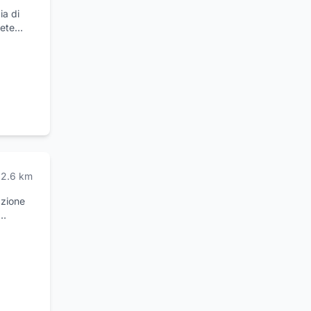
ia di
rete
 menu
ne è la
2.6
km
azione
 persino
n
dizione
 un
re i
entare"